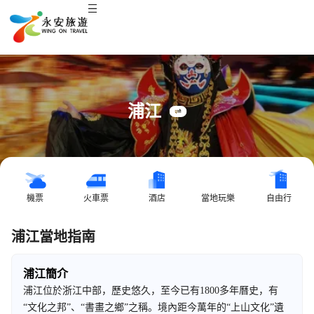
浦江
機票
火車票
酒店
當地玩樂
自由行
浦江當地指南
浦江簡介
浦江位於浙江中部，歷史悠久，至今已有1800多年曆史，有
“文化之邦”、“書畫之鄉”之稱。境內距今萬年的“上山文化”遺