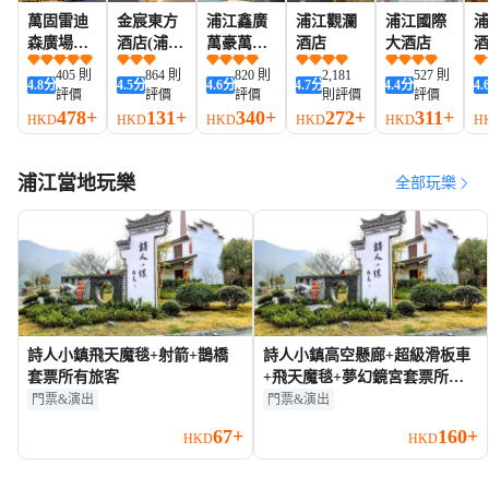
萬固雷迪
金宸東方
浦江鑫廣
浦江觀瀾
浦江國際
浦
森廣場酒
酒店(浦江
萬豪萬楓
酒店
大酒店
酒
店
店)
酒店
廣
405 則
864 則
820 則
2,181
527 則
4.8
分
4.5
分
4.6
分
4.7
分
4.4
分
4.
評價
評價
評價
則評價
評價
478+
131+
340+
272+
311+
HKD
HKD
HKD
HKD
HKD
H
浦江當地玩樂
全部玩樂
詩人小鎮飛天魔毯+射箭+鵲橋
詩人小鎮高空懸廊+超級滑板車
套票所有旅客
+飛天魔毯+夢幻鏡宮套票所有
旅客
門票&演出
門票&演出
67+
160+
HKD
HKD