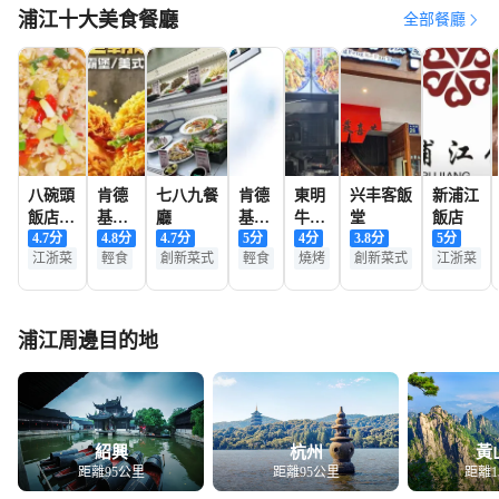
浦江十大美食餐廳
全部餐廳
八碗頭
肯德
七八九餐
肯德
東明
兴丰客飯
新浦江
飯店
基
廳
基
牛清
堂
飯店
4.7
分
4.8
分
4.7
分
5
分
4
分
3.8
分
5
分
（仙華
（財
（浦
湯
江浙菜
輕食
創新菜式
輕食
燒烤
創新菜式
江浙菜
路店）
富廣
江福
場餐
泰隆
廳）
店）
浦江周邊目的地
紹興
杭州
黃
距離95公里
距離95公里
距離1