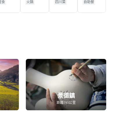
輕食
火鍋
四川菜
自助餐
)
景德鎮
距離195公里