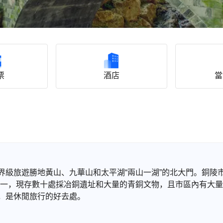
票
酒店
當
界級旅遊勝地黃山、九華山和太平湖“兩山一湖”的北大門。銅陵
之一，現存數十處採冶銅遺址和大量的青銅文物，且市區內有大
，是休閒旅行的好去處。