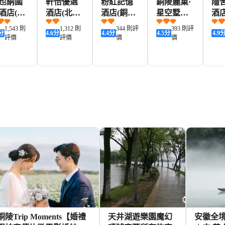
也納國
軒怡優選
粉紅記憶
銅陵麗巢·
隱
酒店(銅
酒店(北斗
酒店(銅陵
星空墅酒
酒
萬達高
星城店)
金山廣場
店(高鐵站
北
1,543 則
1,312 則
344 則評
393 則評
分
4.6
分
4.4
分
4.5
分
4.9
站店)
店)
萬達廣場
店)
評價
評價
價
價
店)
209+
124+
125+
223+
KD
HKD
HKD
HKD
HK
銅陵Trip Moments【婚禮
天井湖遊樂園魔幻
安徽全境