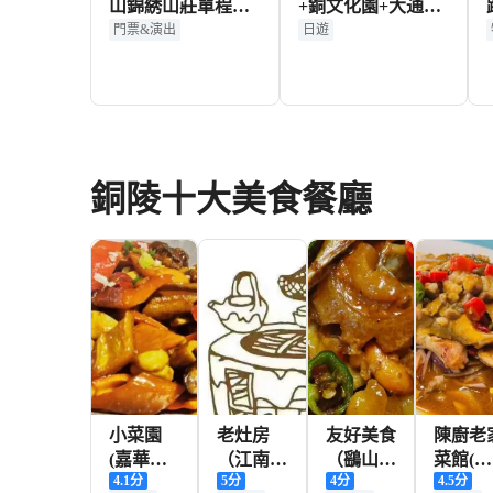
山錦綉山莊單程觀
+銅文化園+大通古
光小火車票成人票
鎮一日遊可中英文
門票&演出
日遊
服務
20+
1,147+
HKD
HKD
銅陵十大美食餐廳
小菜園
老灶房
友好美食
陳廚老
(嘉華國
（江南文
（鷂山新
菜館(新
4.1
分
5
分
4
分
4.5
分
際店)
化園店）
村店）
苑店)