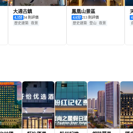
大通古鎮
鳳凰山景區
4.3
分
34 則評價
4.6
分
213 則評價
4
歷史建築
夜景
歷史建築
登山
夜景