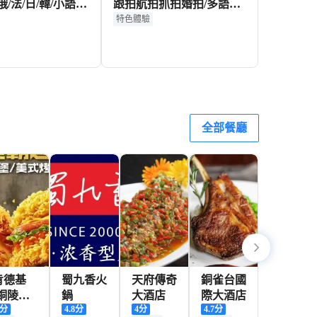
俄/法/日/韓/小語種
跟拍航拍抓拍婚拍/多語言
行/旅遊陪同/徒
翻譯攝影師/攝影攝像/底片
特色體驗
全送】
1,663+
774+
HKD
HKD
全部餐廳
肯德基
蜀九香火
天府傳奇
銅雀台國
(銅陵義
鍋
大酒店
際大酒店
分
4.8
分
4
分
4.7
分
安樂購