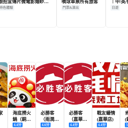
跟拍宣傳片微電影婚紗寫
噴球車票所有旅客
︱中/英/
真/商業攝影攝像約拍定制/
︱商務出
特色體驗
門票&演出
日遊
翻譯】
步/嚮導
129+
23+
HKD
HKD
家
海底撈火
必勝客
必勝客
戰友蠔情
鍋（銅陵
（雨潤
（嘉華國
(嘉華店)
4.4
分
4.6
分
4.4
分
4.4
分
5
八佰伴
店）
際店）