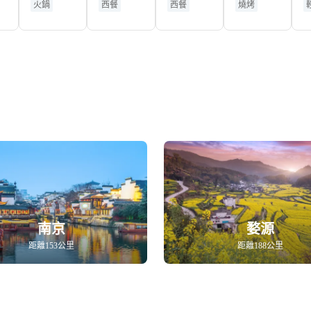
火鍋
西餐
西餐
燒烤
店）
店
南京
婺源
距離153公里
距離188公里