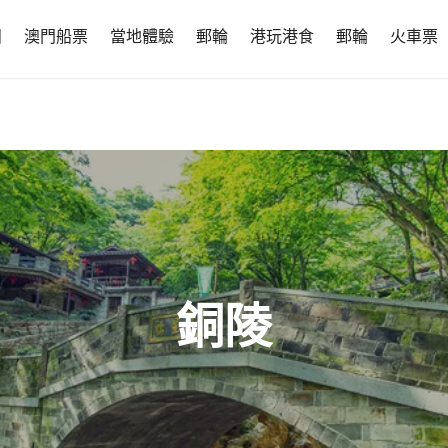
團
澳門船票
當地體驗
郵輪
港玩港食
郵輪
火車票
銅陵