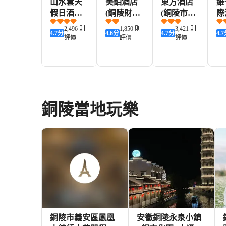
山水雲天
美鉑酒店
東方酒店
維
假日酒店
(銅陵財富
(銅陵市北
際
(銅陵北斗
廣場店)
斗星城店)
陵
2,496 則
1,850 則
3,421 則
4.7
分
4.6
分
4.7
分
4.7
星城市政
鐵
評價
評價
評價
府店)
179+
120+
191+
HKD
HKD
HKD
H
銅陵當地玩樂
銅陵市義安區鳳凰
安徽銅陵永泉小鎮