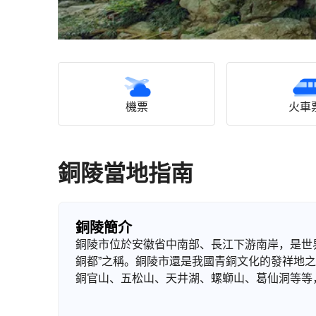
機票
火車
銅陵當地指南
銅陵簡介
銅陵市位於安徽省中南部、長江下游南岸，是世
銅都”之稱。銅陵市還是我國青銅文化的發祥地
銅官山、五松山、天井湖、螺螄山、葛仙洞等等