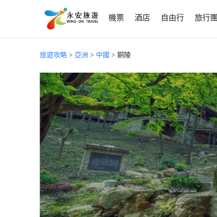
機票
酒店
自由行
旅行
旅遊攻略
>
亞洲
>
中國
> 銅陵