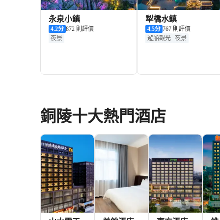
永泉小鎮
犁橋水鎮
4.2
分
872 則評價
4.5
分
767 則評價
夜景
遊船觀光
夜景
銅陵十大熱門酒店