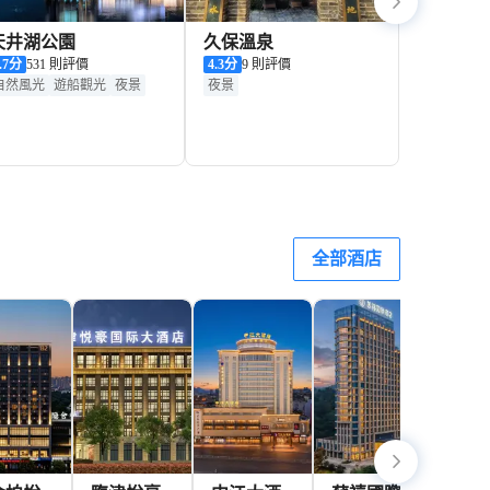
天井湖公園
久保溫泉
.7
分
531 則評價
4.3
分
9 則評價
自然風光
遊船觀光
夜景
夜景
全部酒店