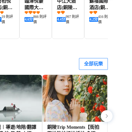
舍柏悅
臨津悅豪
中江大酒
蘇禧國際
銅陵
店(銅陵
國際大酒
店(銅陵長
酒店(銅陵
銅藝
斗星城
店(銅陵義
江中路地
站北京東
店(
19 則評
866 則評
997 則評
416 則評
1
分
4.6
分
4.4
分
4.2
分
4.5
分
安區店)
下步行街
路店)
城店
價
價
價
價
百大購物
中心店)
277+
261+
130+
108+
D
HKD
HKD
HKD
HKD
全部玩樂
︱導遊/地陪/翻譯
銅陵Trip Moments【街拍