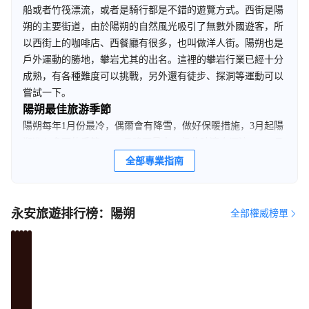
船或者竹筏漂流，或者是騎行都是不錯的遊覽方式。西街是陽
朔的主要街道，由於陽朔的自然風光吸引了無數外國遊客，所
以西街上的咖啡店、西餐廳有很多，也叫做洋人街。陽朔也是
戶外運動的勝地，攀岩尤其的出名。這裡的攀岩行業已經十分
成熟，有各種難度可以挑戰，另外還有徒步、探洞等運動可以
嘗試一下。
陽朔最佳旅游季節
陽朔每年1月份最冷，偶爾會有降雪，做好保暖措施，3月起陽
朔進入多雨的季節，5-6月降雨量大，但此時適合漂流。 7-8月
較為炎熱，但平均溫度在28攝氏度左右，偶爾有極端高溫，注
全部專業指南
意防曬。
永安旅遊排行榜：陽朔
全部權威榜單