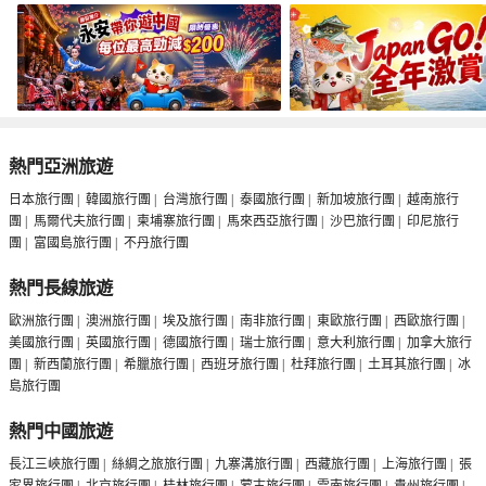
熱門亞洲旅遊
日本旅行團
|
韓國旅行團
|
台灣旅行團
|
泰國旅行團
|
新加坡旅行團
|
越南旅行
團
|
馬爾代夫旅行團
|
柬埔寨旅行團
|
馬來西亞旅行團
|
沙巴旅行團
|
印尼旅行
團
|
富國島旅行團
|
不丹旅行團
熱門長線旅遊
歐洲旅行團
|
澳洲旅行團
|
埃及旅行團
|
南非旅行團
|
東歐旅行團
|
西歐旅行團
|
美國旅行團
|
英國旅行團
|
德國旅行團
|
瑞士旅行團
|
意大利旅行團
|
加拿大旅行
團
|
新西蘭旅行團
|
希臘旅行團
|
西班牙旅行團
|
杜拜旅行團
|
土耳其旅行團
|
冰
島旅行團
熱門中國旅遊
長江三峽旅行團
|
絲綢之旅旅行團
|
九寨溝旅行團
|
西藏旅行團
|
上海旅行團
|
張
家界旅行團
|
北京旅行團
|
桂林旅行團
|
蒙古旅行團
|
雲南旅行團
|
貴州旅行團
|