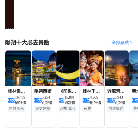
陽
陽
陽
陽
陽
朔
朔
朔
朔
朔
奢
親
豪
美
靚
華
子
華
食
景
酒
酒
酒
酒
酒
陽朔十大必去景點
全部景點
店
店
店
店
店
榜
榜
榜
榜
榜
桂林灕江
陽朔西街
《印象劉
桂林千古
遇龍河景
興
景區
16,409
6,254
三姐》山
15,881
情
4,609
區
6,943
4.6
分
4.5
分
4
分
4.7
分
4.5
分
4.3
則評價
則評價
則評價
則評價
則評價
水實景演
自然風光
歷史建築
現場演出
夜景
自然風光
遊
出
遊船觀光
夜景
表演
現場演出
遊船觀光
夜
夜景
表演
夜景