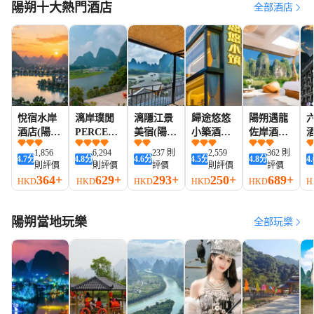
陽朔十大熱門酒店
全部酒店
悅宿水岸
漓岸璞閒
漓隱江景
歸途悠悠
陽朔遇龍
酒店(陽朔
PERCENT
美宿(陽朔
小築酒店
佐岸酒店
西街店)
HOTEL文
興坪古鎮
(陽朔西街
(遇龍河十
1,856
6,294
237 則
2,559
362 則
4.7
分
4.8
分
4.6
分
4.5
分
4.8
分
4.
旅酒店(陽
二十元背
店)
里畫廊店)
則評價
則評價
評價
則評價
評價
朔西街灕
景風景區
364+
629+
293+
250+
689+
HKD
HKD
HKD
HKD
HKD
H
江店)
店)
陽朔當地玩樂
全部玩樂