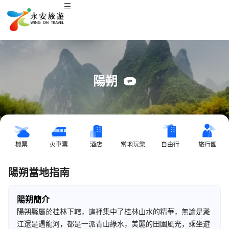
陽朔
機票
火車票
酒店
當地玩樂
自由行
旅行團
陽朔當地指南
陽朔簡介
陽朔縣屬於桂林下轄，這裡集中了桂林山水的精華，無論是灕
江還是遇龍河，都是一派青山綠水，美麗的田園風光，乘坐遊