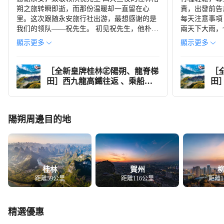
逍遙樓
朔之旅转瞬即逝，而那份温暖却一直留在心
責，出發前告
里。这次跟随永安旅行社出游，最想感谢的是
每天注意事項
我们的领队——祝先生。 初见祝先生，他朴实
兩天下大雨，
的外表并不起眼，但接下来的每一天，他都用
方面也好味，
顯示更多
顯示更多
行动诠释了什么是专业与用心。游览漓江那日
是值得去遊玩
骄阳似火，祝先生始终走在队伍最后照看着腿
意，下:欠也
脚不便的老人。 更令人敬佩的是蔡嬋对当地文
［全新皇牌桂林㊣陽朔、龍脊梯
［
化的热爱。从桂林米粉的传说到阳朔啤酒鱼的
田］西九龍高鐵往返 、乘船漫
田
由来，从喀斯特地貌的形成到壮族歌仙的故
遊一江四湖、國賓洞蘆笛岩、興
遊
事，她如数家珍。在她的讲述中，山水有了灵
坪灕江竹筏、龍脊梯田、七星公
坪
魂，历史有了温度。 感谢永安安排了祝先生这
園、象鼻山、陽朔西街、瀑上酒
園
陽朔周邊目的地
样一位德才兼备的领队。用他的真诚与专业，
店景觀下午茶 升級純玩4天高鐵
店景觀下
让这次旅行不仅有美景，更有温情。这样的服
團
團
务，值得被更多人看见和赞赏。下次出行，我
们一定还选永安。
桂林
賀州
距離59公里
距離116公里
距離1
精選優惠