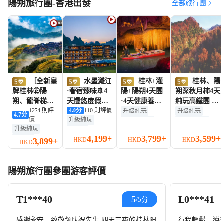
陽朔旅行團-香港出發
全部旅行團
桂北融
合菜
［全新皇
水墨灕江
桂林+灌
桂林、陽
牌桂林㊣陽
·奢宿臻味🚢4
陽+陽朔4天團
朔深秋月柿4天
朔、龍脊梯
天慢悠度假之
·4天健康養生
純玩高鐵團 古
田］西九龍高
1274 則評
旅 【保證入住
4.9
分
110 則評價
之旅 千家洞文
東瀑布紅楓、
升級純玩
升級純玩
4.7
分
價
升級純玩
鐵往返 、乘船
2晚桂林香格里
旅度假區(八段
靈川海洋鄉銀
含耳機導覽
含耳機導覽
升級純玩
無購物
漫遊一江四
拉、1晚陽朔
錦教學、盤王
杏林、平樂桂
贈送手機數據卡
贈送手機數據卡
4,199+
3,799+
3,599+
無購物
3,899+
贈送手機數據卡
HKD
HKD
HKD
湖、國賓洞蘆
voco酒店】穿
山浴、溶洞探
江源山莊月柿
無購物
無購物
無車販
HKD
含耳機導覽
含耳機導覽
笛岩、興坪灕
山、塔山公
秘)、靈渠（游
園、竹筏夜遊
五星住宿
贈送手機數據卡
無車販
江竹筏、龍脊
園、灕江冠岩
船及船上表
遇龍河、原味
無車販
無自費
無車販
無自費
陽朔旅行團參團游客評價
梯田、七星公
景區、大灕江
演）、原味灕
灕江休閒竹
高鐵往返
清涼避暑
園、象鼻山、
四星遊船、一
江竹筏、七星
筏、乘船遊一
陽朔西街、瀑
生必看桂林千
公園(民族服飾
江四湖、東西
T1***40
L0***41
5
/5分
上酒店景觀下
古情表演、瀑
拍照)、千裏江
巷、逍遙樓、
午茶 升級純玩
上酒店下午
山圖大型水墨
陽朔西街
4天高鐵團
茶、東西巷、
畫打卡地
感谢永安，致敬领队祝先生 四天三夜的桂林阳
行程輕鬆，導遊