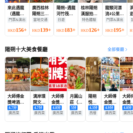
來此遇龍
廣西桂林
陽朔+遇龍
桂林陽朔
龍頸河漂
（遇龍河
陽朔三千
河竹筏漂
漢服拍攝
流4公里漂
竹筏夜
漓竹筏體
遊+桂林灕
體驗（漢
流票(含景
門票&演出
當地交通
日遊
特色體驗
門票&演出
遊）晚間
驗/竹筏漂
江景區+相
服租賃+服
區觀光車)
156+
139+
183+
126+
195+
HKD
HKD
HKD
HKD
HKD
H
門票所有
流【人工
公山一日
裝精美多
成人票
旅客
竹筏全程2
遊【小團/
樣+體驗竹
公里+圍爐
獨立包
筏）
陽朔十大美食餐廳
冰茶/親子
團】
全部餐廳
出行/週末
團建/含小
火車票/遊
船】
大師傅金
漓岸璞
大師傅
月圓山
陽朔
大師傅
大師
獎啤酒魚
閑文旅
金獎啤
莊（十
悦榕
金獎啤
金獎
4.7
分
4.7
分
4.8
分
5
分
4.3
分
4.9
分
4.8
分
（西街口
酒店
酒魚
里畫廊
莊·明
酒魚
酒魚·
廣西菜
廣西菜
廣西菜
廣西菜
西餐
廣西菜
廣西
總店）
（陽朔
·(桂花
遇龍河
月餐
·(魚王
景觀
拍攝取景地
西街灕
店)
店）
廳
店)
江店）
·璞食·