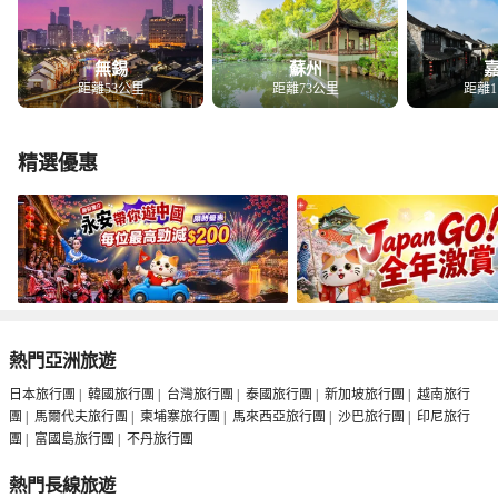
無錫
蘇州
距離53公里
距離73公里
距離1
精選優惠
熱門亞洲旅遊
日本旅行團
|
韓國旅行團
|
台灣旅行團
|
泰國旅行團
|
新加坡旅行團
|
越南旅行
團
|
馬爾代夫旅行團
|
柬埔寨旅行團
|
馬來西亞旅行團
|
沙巴旅行團
|
印尼旅行
團
|
富國島旅行團
|
不丹旅行團
熱門長線旅遊