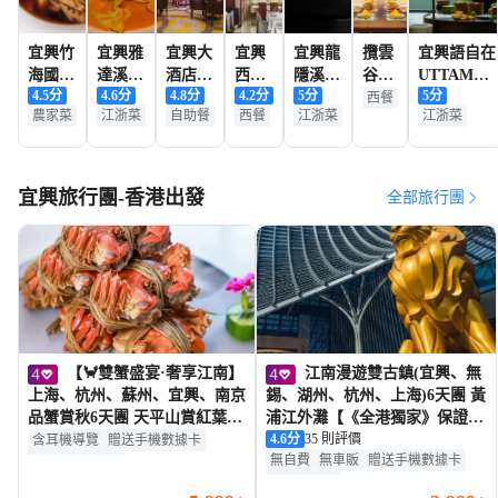
宜興竹
宜興雅
宜興大
宜興
宜興龍
攬雲
宜興語自在
海國際
達溪山
酒店·
西岸
隱溪山
谷·
UTTAMA
4.5
分
4.6
分
4.8
分
4.2
分
5
分
5
分
會議中
·凱悅
餐廳
凰川
酒店·
雲頂
竹海民宿·
西餐
農家菜
江浙菜
自助餐
西餐
江浙菜
江浙菜
心（竹
臻選酒
酒店·
餐廳
西餐
餐廳
海温
店·居
託斯
廳
泉）·
年
卡納
中餐廳
意大
宜興旅行團-香港出發
全部旅行團
利餐
廳
【🦀雙蟹盛宴·奢享江南】
江南漫遊雙古鎮(宜興、無
上海、杭州、蘇州、宜興、南京
錫、湖州、杭州、上海)6天團 黃
品蟹賞秋6天團 天平山賞紅葉/
浦江外灘【《全港獨家》保證入
網師園、明孝陵燕雀湖賞秋/牛
住尊貴上海西岸美高梅酒店(江
4.6
分
35 則評價
含耳機導覽
贈送手機數據卡
無自費
無車販
贈送手機數據卡
首山、西湖風景區、陽澄湖風景
景房)】、窯湖小鎮、太湖古
無車販
無自費
含耳機導覽
區、御窯金磚博物館、黃浦江外
鎮、觀看大型歌舞劇《醉美太