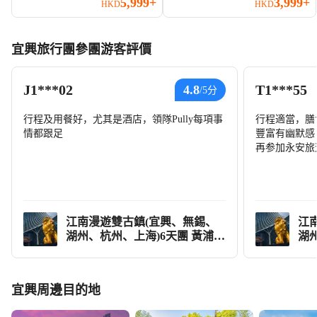
5,999+
3,999+
HKD
HKD
灘【全程入住凱悅旗下酒店】
湖》、西湖風景區、杭州地標城
隍閣
宜興旅行團參團游客評價
J1***02
T1***55
4.8
/5分
行程及用餐好，尤其是酒店，領隊Pully每項事
行程適當，膳
情都跟足
豐富有幽默感
再参加永安旅
江南漫遊雙古鎮(宜興、無錫、
江
湖州、杭州、上海)6天團 黃浦江
湖
外灘【《全港獨家》保證入住尊
外
貴上海西岸美高梅酒店(江景
貴
房)】、窯湖小鎮、太湖古鎮、
房
宜興周邊目的地
觀看大型歌舞劇《醉美太湖》、
觀
西湖風景區、杭州地標城隍閣
西