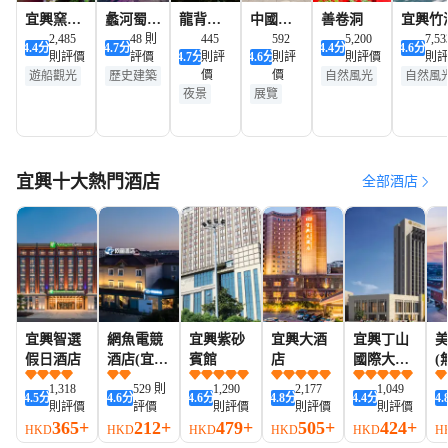
宜興窯湖
蠡河蜀山
龍背山
中國宜
善卷洞
宜興竹
小鎮
2,485
古南街
48 則
森林公
445
興陶瓷
592
5,200
7,53
4.4
分
4.7
分
4.4
分
4.6
分
則評價
評價
4.7
分
則評
4.6
分
則評
則評價
則
園
博物館
價
價
遊船觀光
歷史建築
自然風光
自然風
夜景
展覽
夜景
夜景
遊船觀光
宜興十大熱門酒店
全部酒店
宜興智選
網魚電競
宜興紫砂
宜興大酒
宜興丁山
假日酒店
酒店(宜興
賓館
店
國際大酒
(
客運站團
店
1,318
529 則
1,290
2,177
1,049
4.5
分
4.6
分
4.6
分
4.8
分
4.4
分
4.
氿風景區
石
則評價
評價
則評價
則評價
則評價
店)
365+
212+
479+
505+
424+
HKD
HKD
HKD
HKD
HKD
H