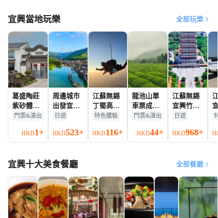
宜興當地玩樂
全部玩樂
葛盛陶莊
周邊城市
江蘇無錫
龍池山單
江蘇無錫
紫砂體驗
出發宜興
丁蜀高空
車票成人
宜興竹海
館參觀門
市內·窯湖
跳傘千島
票
+窯湖小鎮
門票&演出
日遊
特色體驗
門票&演出
日遊
票所有旅
小鎮專車
湖蘇州安
+佛光祖庭
1+
523+
116+
44+
968+
HKD
HKD
HKD
HKD
HKD
H
客
接送·私家
吉跳傘
大覺寺一
驗
小團·司機
【超長自
日遊可中
兼講解
由落體
英文服務
宜興十大美食餐廳
+高空觀
全部餐廳
光+教練
1V1帶跳
+美美出
片+視頻
剪輯】