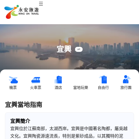
宜興
機票
火車票
酒店
當地玩樂
自由行
旅行團
宜興當地指南
宜興簡介
宜興位於江蘇南部，太湖西岸。宜興是中國著名陶都，屬吳越
文化。宜興陶瓷源遠流長，特別是紫砂成品，以其獨特的泥