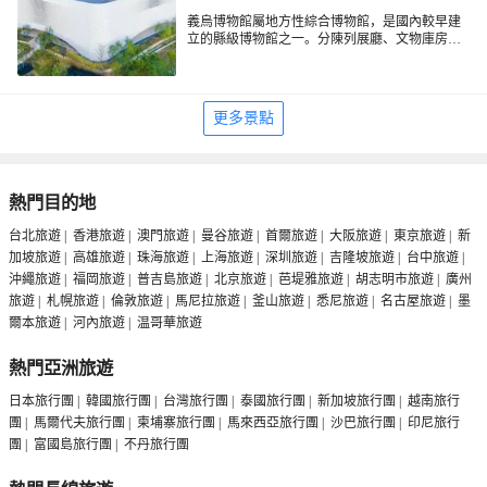
義烏博物館屬地方性綜合博物館，是國內較早建
立的縣級博物館之一。分陳列展廳、文物庫房、
辦公用房三大部分。陳列展廳以義烏史蹟陳列、
專題陳列為主。史蹟按歷史沿革陳列，展出從新
石器時代至明清各個時期的文物及本地主要歷史
名人的史蹟等。
更多景點
熱門目的地
台北旅遊
|
香港旅遊
|
澳門旅遊
|
曼谷旅遊
|
首爾旅遊
|
大阪旅遊
|
東京旅遊
|
新
加坡旅遊
|
高雄旅遊
|
珠海旅遊
|
上海旅遊
|
深圳旅遊
|
吉隆坡旅遊
|
台中旅遊
|
沖繩旅遊
|
福岡旅遊
|
普吉島旅遊
|
北京旅遊
|
芭堤雅旅遊
|
胡志明市旅遊
|
廣州
旅遊
|
札幌旅遊
|
倫敦旅遊
|
馬尼拉旅遊
|
釜山旅遊
|
悉尼旅遊
|
名古屋旅遊
|
墨
爾本旅遊
|
河內旅遊
|
温哥華旅遊
熱門亞洲旅遊
日本旅行團
|
韓國旅行團
|
台灣旅行團
|
泰國旅行團
|
新加坡旅行團
|
越南旅行
團
|
馬爾代夫旅行團
|
柬埔寨旅行團
|
馬來西亞旅行團
|
沙巴旅行團
|
印尼旅行
團
|
富國島旅行團
|
不丹旅行團