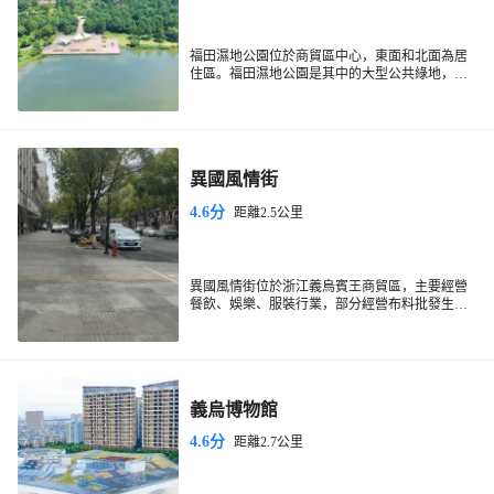
福田濕地公園位於商貿區中心，東面和北面為居
住區。福田濕地公園是其中的大型公共綠地，南
面為商務金融區，西側毗鄰繁華的國際商貿城，
福田濕地公園成為現代商貿城和商貿金融區的後
花園。濕地公園格外熱鬧，不少居民三五成群地
在公園內散步，聚集在水邊亭中閒聊，騎著單車
健身河內一群群水鴨、天鵝嬉戲玩水，給濕地公
異國風情街
園增添一份大自然的野趣。
4.6分
距離2.5公里
異國風情街位於浙江義烏賓王商貿區，主要經營
餐飲、娛樂、服裝行業，部分經營布料批發生
意，商業氛圍較濃。異國風情街具體分為特色餐
飲功能區、休閒娛樂功能區、精品購物功能區，
既滿足本地人的需求，也能滿足遊客的需求。
義烏博物館
4.6分
距離2.7公里