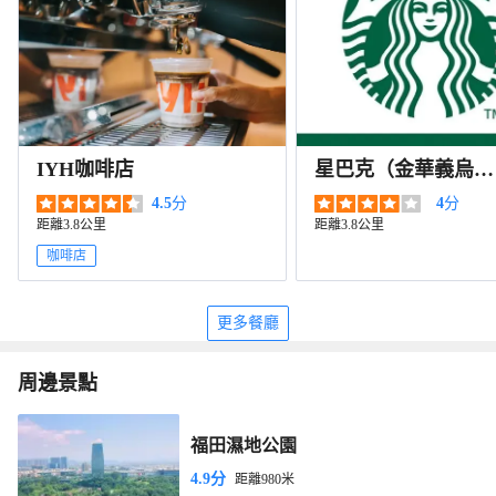
IYH咖啡店
星巴克（金華義烏銀
泰伊美店）
4.5
分
4
分
距離3.8公里
距離3.8公里
咖啡店
更多餐廳
周邊景點
福田濕地公園
4.9分
距離980米