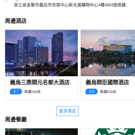
浙江省金華市義烏市世貿中心新光滙購物中心4樓4004號商鋪
周邊酒店
義烏三鼎開元名都大酒店
義烏開臣國際酒店
4.7
4.8
距離360米
距離950米
更多酒店
周邊餐廳