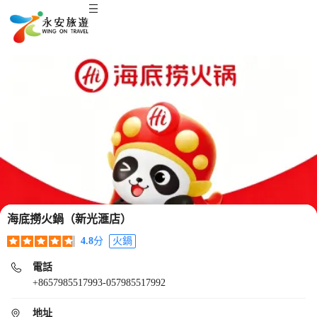
海底撈火鍋（新光滙店）
4.8
分
火鍋
電話
+8657985517993-057985517992
地址