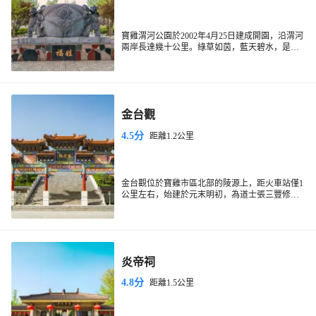
寶雞渭河公園於2002年4月25日建成開園，沿渭河
兩岸長達幾十公里。綠草如茵，藍天碧水，是人
們休閑鍛鍊的好地方。公園從東向西根據地形起
伏依次規劃為湖濱風光、古渡春曉、千禧樂園、
五環廣場、梨園秋色、陳倉古韻、渭水煙紫七個
景區。湖濱風光區以沙灘、海石、椰樹等為景
點，同時在沙灘的西端修建游泳池；古渡春曉區
金台觀
以攬樁、對弈廣場、石船舫為景點，體現渭河古
渡碼頭和春園的景觀；千禧樂園區以噴泉、大理
4.5分
距離1.2公里
石球帶、模紋造型為景點，體現現代園林的特
點；五環廣場區以護灘工程背水斜坡“五環造型”
及五個圓形廣場、五個方形廣場為景點，成為市
民健身的基地；梨園秋色景區以臉譜文化和三座
亭子為景點，體現秦腔文化藝術；陳倉古韻區以
金台觀位於寶雞市區北部的陵源上，距火車站僅1
散關巨石、爵雕塑、渭水映池、石鼓為景點，體
公里左右，始建於元末明初，為道士張三豐修道
現寶雞歷史和文化源遠流長；渭水煙紫區以石碌
處。金台觀建築總體佈局依山就勢，主要建築沿
石磨、木藤架、草亭、牛雕塑為景點，一派田園
中軸線排列，左右對稱，現有玉皇閣、三清殿、
風光。
八角亭、三豐洞等。每年的金台觀廟會有秦腔等
地方戲表演活動。建國後政府多次維修金台觀古
建築，後又將此建為寶雞市博物館。
炎帝祠
4.8分
距離1.5公里