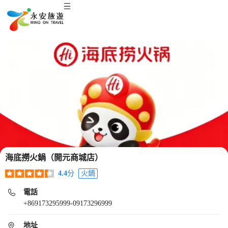
海底撈火鍋（開元商城店）
4.4
分
火鍋
電話
+869173295999-09173296999
地址