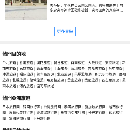
炎帝祠，坐落在炎帝園公園內。寶雞市歷史上的
多處炎帝祠皆因戰亂被毀，炎帝園內的炎帝祠是
1993年8月重新修建落成並對外開放。炎帝祠的主
殿是一座仿秦、漢高台建築，外觀氣勢雄偉。祠
內塑炎帝像，高5.5米。殿堂內有一組內容為農業
之神、太陽之神、醫葯之神的大型壁畫，再現了
更多景點
華夏始祖炎帝率先民創制農具、教農耕種五穀、
采葯解除病魔、為民嘗百草、制琴普樂的情景。
西廊有眾多國內名人題詞，歌頌炎帝功德。
熱門目的地
台北旅遊
|
香港旅遊
|
澳門旅遊
|
曼谷旅遊
|
首爾旅遊
|
大阪旅遊
|
東京旅遊
|
新
加坡旅遊
|
高雄旅遊
|
珠海旅遊
|
上海旅遊
|
深圳旅遊
|
吉隆坡旅遊
|
台中旅遊
|
沖繩旅遊
|
福岡旅遊
|
普吉島旅遊
|
北京旅遊
|
芭堤雅旅遊
|
胡志明市旅遊
|
廣州
旅遊
|
札幌旅遊
|
倫敦旅遊
|
馬尼拉旅遊
|
釜山旅遊
|
悉尼旅遊
|
名古屋旅遊
|
墨
爾本旅遊
|
河內旅遊
|
温哥華旅遊
熱門亞洲旅遊
日本旅行團
|
韓國旅行團
|
台灣旅行團
|
泰國旅行團
|
新加坡旅行團
|
越南旅行
團
|
馬爾代夫旅行團
|
柬埔寨旅行團
|
馬來西亞旅行團
|
沙巴旅行團
|
印尼旅行
團
|
富國島旅行團
|
不丹旅行團