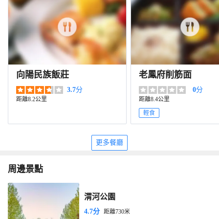
向陽民族飯莊
老鳳府削筋面
3.7
分
0
分
距離8.2公里
距離8.4公里
輕食
更多餐廳
周邊景點
渭河公園
4.7分
距離730米