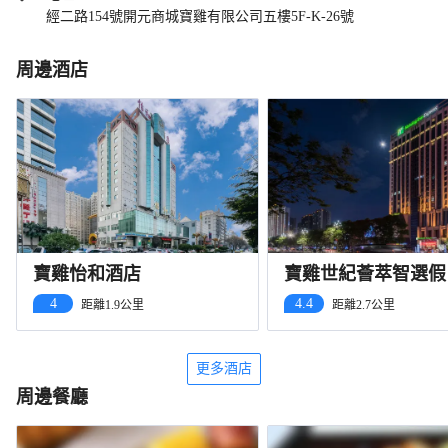
經二路154號開元商城寶雞有限公司五樓5F-K-26號
周邊酒店
寶雞怡和酒店
寶雞世紀薈萃智選假
店（萬達廣場店）
4
4.4
距離1.9公里
距離2.7公里
更多酒店
周邊餐廳