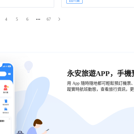
四川菜
4
5
6
67
永安旅遊APP，手
用 App 隨時隨地都可輕鬆預訂機
蹤實時航班動態，查看旅行資訊，更