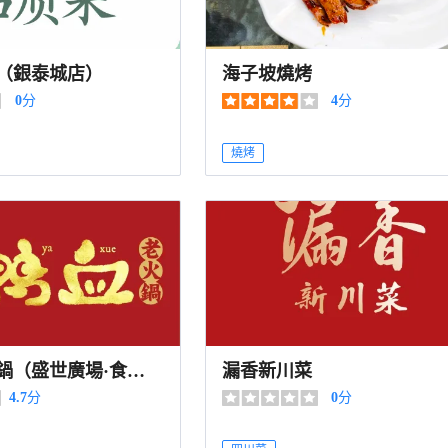
（銀泰城店）
海子坡燒烤
0
分
4
分
燒烤
鍋（盛世廣場·食尚
漏香新川菜
4.7
分
0
分