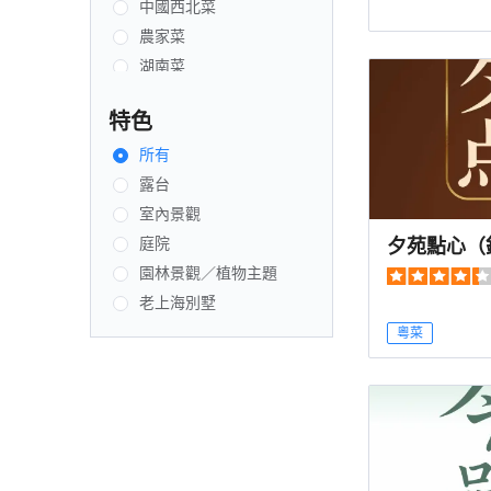
中國西北菜
農家菜
湖南菜
中國東北菜
特色
創新菜式
自助餐
所有
粵菜
露台
新疆菜
室內景觀
夕苑點心（
江浙菜
庭院
咖啡店
園林景觀／植物主題
西餐
老上海別墅
北京菜
粵菜
日本菜
海鮮
韓國菜
貴州菜
融合菜