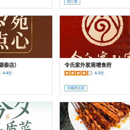
四川菜
銀泰店）
令氏家外家周禮食府
4.4
分
4.3
分
中國西北菜