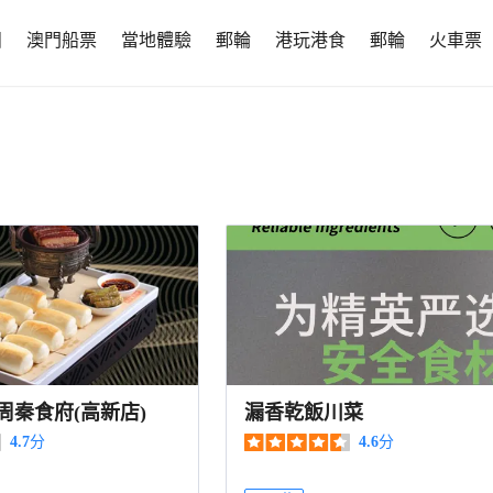
團
澳門船票
當地體驗
郵輪
港玩港食
郵輪
火車票
周秦食府(高新店)
漏香乾飯川菜
4.7
分
4.6
分