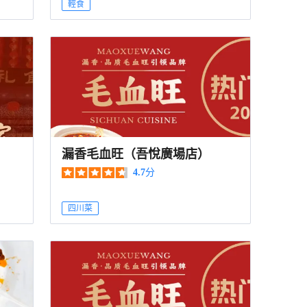
輕食
漏香毛血旺（吾悅廣場店）
4.7
分
四川菜