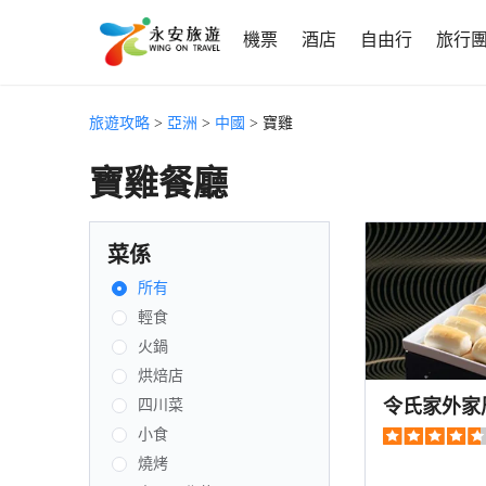
機票
酒店
自由行
旅行
旅遊攻略
>
亞洲
>
中國
> 寶雞
寶雞餐廳
菜係
所有
輕食
火鍋
烘焙店
令氏家外家
四川菜
小食
燒烤