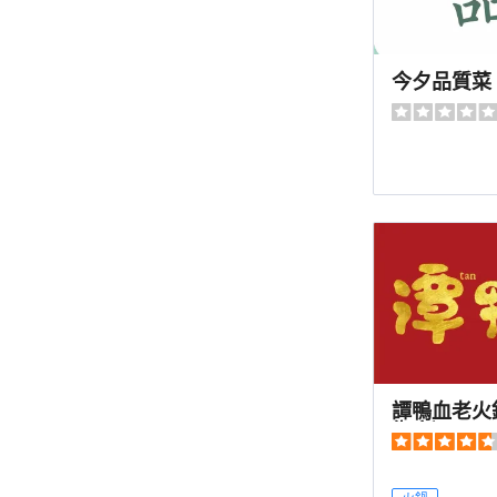
雲南菜
山東菜
今夕品質菜
清真
譚鴨血老火
街店）