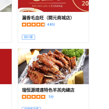
漏香毛血旺（開元商城店）
4.8
分
四川菜
瑞恒源靖遠特色羊羔肉總店
5
分