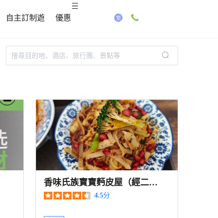
自主訂制遊
優惠
香味氏族寶寶麪皮屋（經二路
總店）
4.5
分