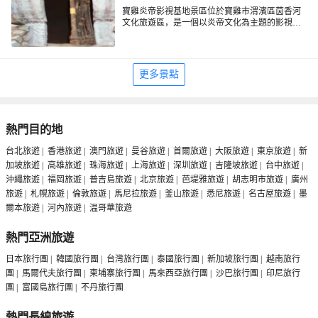
寶雞炎帝影視基地景區位於寶雞市渭濱區茵香河
文化旅遊區，是一個以炎帝文化為主題的影視基
地和主題公園，由37個陶屋單體建築、集市區和
13棵景觀造型樹構成。景區以原始部落為設計原
型，再現了上古時代的生產、生活場景，成為西
部地區獨具地方特色的影視基地。炎帝影視基地
更多景點
分神農部落和西陵部落兩個部分。神農部落主要
包括會盟所、議事廳、炎帝居所、精衞居所、勐
康居所、部落長老居所、族人居所及集市區等主
要景觀。神農部落是神農氏所居住和生活的部
落。神農氏踞今5500年至6000年前生於寶雞的姜
熱門目的地
水之岸，以火德稱氏，故為炎帝，尊號神農，並
被後世尊為中國農業之神、醫葯之神和太陽之
台北旅遊
|
香港旅遊
|
澳門旅遊
|
曼谷旅遊
|
首爾旅遊
|
大阪旅遊
|
東京旅遊
|
新
神。神農氏的出現，標誌著我國神話時代結束、
加坡旅遊
|
高雄旅遊
|
珠海旅遊
|
上海旅遊
|
深圳旅遊
|
吉隆坡旅遊
|
台中旅遊
|
農耕社會的開始。神農氏對人類的大貢獻是建屋
沖繩旅遊
|
福岡旅遊
|
普吉島旅遊
|
北京旅遊
|
芭堤雅旅遊
|
胡志明市旅遊
|
廣州
取火、部落婚嫁、百草五穀、豢養家畜、種地稼
穡，開創了中華民族從蠻荒走向文明的第一步。
旅遊
|
札幌旅遊
|
倫敦旅遊
|
馬尼拉旅遊
|
釜山旅遊
|
悉尼旅遊
|
名古屋旅遊
|
墨
神農部落是對上古時代神農氏生活和社會活動的
爾本旅遊
|
河內旅遊
|
温哥華旅遊
集中復原。通過對神農氏居住、生活、集市貿
易、手工製作等場景的還原，先民那種純樸、自
熱門亞洲旅遊
然、和諧的原始生態和苦苦追求人類進步的偉大
精神如聞其聲。西陵部落主要包括樹屋、景觀造
日本旅行團
|
韓國旅行團
|
台灣旅行團
|
泰國旅行團
|
新加坡旅行團
|
越南旅行
型樹、議事廳（竹樓）等主要景觀。西陵部落是
中華民族古老的歷史長河中，神祕消失的一個古
團
|
馬爾代夫旅行團
|
柬埔寨旅行團
|
馬來西亞旅行團
|
沙巴旅行團
|
印尼旅行
老國度。追朔遠古時代的西陵古國，是5000年時
團
|
富國島旅行團
|
不丹旅行團
期中華大地一個赫赫有名的古國，從這個古國裏
走出了軒轅黃帝的正妃嫘祖。嫘祖是我國的“蠶絲
熱門長線旅遊