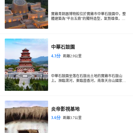
寶雞青銅器博物館位於寶雞市中華石鼓園中，整
體建築為“平台五鼎”的獨特造型，氣勢雄偉，是
“青銅器之鄉”的標誌。博物館共有四個展廳，其
中一展廳和二展廳是遊覽重點。館內珍藏眾多的
青銅器，精品眾多，有厲王胡簋、秦公鎛等重
器。
中華石鼓園
4.3分
距離2.9公里
中華石鼓園坐落在石鼓出土地的寶雞市石鼓山
上。瀕臨渭河，東臨茵香河，南靠天台山國家森
林公園。是集青銅器展覽、石鼓文化展示、考古
研究等為一體的文化生態公園。周圍環境優美，
廣場修建的比較大氣，石鼓閣很有特色，這裡無
論展品還是博物館佈局裝修都值得一看。
炎帝影視基地
3.6分
距離3.7公里