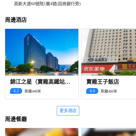
高新大道60號院1層4號(招商銀行旁)
周邊酒店
錦江之星（寶雞高鐵站
寶雞王子飯店
店）
4.2
4.6
距離440米
距離460米
更多酒店
周邊餐廳