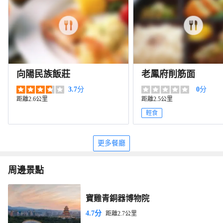
向陽民族飯莊
老鳳府削筋面
3.7
分
0
分
距離2.6公里
距離2.5公里
輕食
更多餐廳
周邊景點
寶雞青銅器博物院
4.7分
距離2.7公里