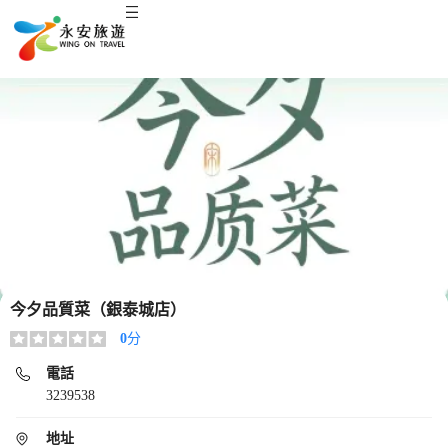
今夕品質菜（銀泰城店）
0
分
電話
3239538
地址