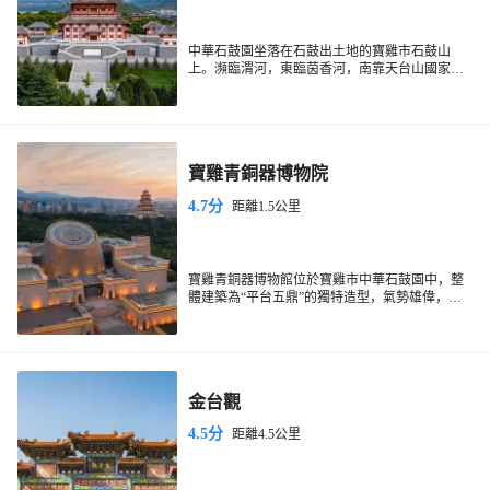
中華石鼓園坐落在石鼓出土地的寶雞市石鼓山
上。瀕臨渭河，東臨茵香河，南靠天台山國家森
林公園。是集青銅器展覽、石鼓文化展示、考古
研究等為一體的文化生態公園。周圍環境優美，
廣場修建的比較大氣，石鼓閣很有特色，這裡無
論展品還是博物館佈局裝修都值得一看。
寶雞青銅器博物院
4.7分
距離1.5公里
寶雞青銅器博物館位於寶雞市中華石鼓園中，整
體建築為“平台五鼎”的獨特造型，氣勢雄偉，是
“青銅器之鄉”的標誌。博物館共有四個展廳，其
中一展廳和二展廳是遊覽重點。館內珍藏眾多的
青銅器，精品眾多，有厲王胡簋、秦公鎛等重
器。
金台觀
4.5分
距離4.5公里