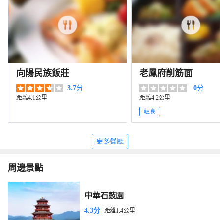
向陽民族飯莊
老鳳府削筋面
3.7
分
0
分
距離4.1公里
距離4.2公里
輕食
更多餐廳
周邊景點
中華石鼓園
4.3分
距離1.4公里