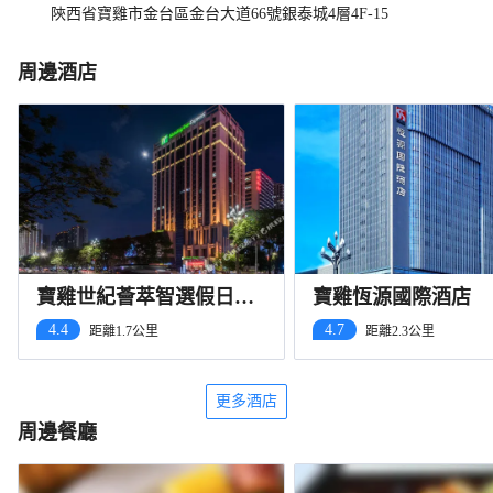
陝西省寶雞市金台區金台大道66號銀泰城4層4F-15
周邊酒店
寶雞世紀薈萃智選假日酒
寶雞恆源國際酒店
店（萬達廣場店）
4.4
4.7
距離1.7公里
距離2.3公里
更多酒店
周邊餐廳