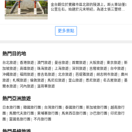
金台觀位於寶雞市區北部的陵源上，距火車站僅1
公里左右，始建於元末明初，為道士張三豐修道
處。金台觀建築總體佈局依山就勢，主要建築沿
中軸線排列，左右對稱，現有玉皇閣、三清殿、
八角亭、三豐洞等。每年的金台觀廟會有秦腔等
地方戲表演活動。建國後政府多次維修金台觀古
更多景點
建築，後又將此建為寶雞市博物館。
熱門目的地
台北旅遊
|
香港旅遊
|
澳門旅遊
|
曼谷旅遊
|
首爾旅遊
|
大阪旅遊
|
東京旅遊
|
新
加坡旅遊
|
高雄旅遊
|
珠海旅遊
|
上海旅遊
|
深圳旅遊
|
吉隆坡旅遊
|
台中旅遊
|
沖繩旅遊
|
福岡旅遊
|
普吉島旅遊
|
北京旅遊
|
芭堤雅旅遊
|
胡志明市旅遊
|
廣州
旅遊
|
札幌旅遊
|
倫敦旅遊
|
馬尼拉旅遊
|
釜山旅遊
|
悉尼旅遊
|
名古屋旅遊
|
墨
爾本旅遊
|
河內旅遊
|
温哥華旅遊
熱門亞洲旅遊
日本旅行團
|
韓國旅行團
|
台灣旅行團
|
泰國旅行團
|
新加坡旅行團
|
越南旅行
團
|
馬爾代夫旅行團
|
柬埔寨旅行團
|
馬來西亞旅行團
|
沙巴旅行團
|
印尼旅行
團
|
富國島旅行團
|
不丹旅行團
熱門長線旅遊