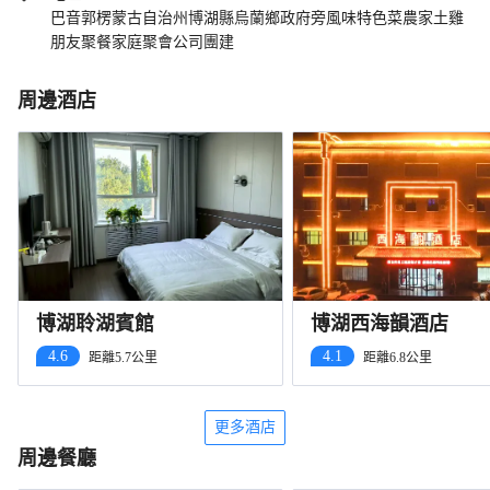
巴音郭楞蒙古自治州博湖縣烏蘭鄉政府旁風味特色菜農家土雞
朋友聚餐家庭聚會公司團建
周邊酒店
博湖聆湖賓館
博湖西海韻酒店
4.6
4.1
距離5.7公里
距離6.8公里
更多酒店
周邊餐廳