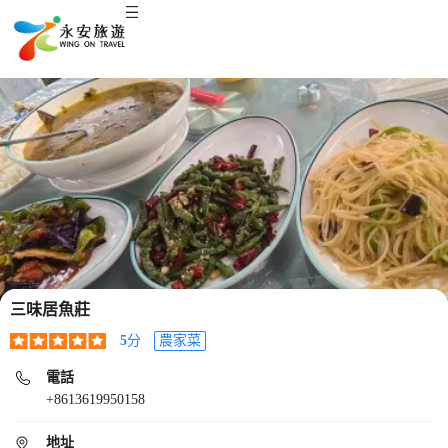
三味居魚莊
5
分
農家菜
電話
+8613619950158
地址