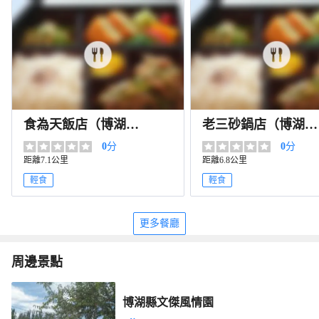
食為天飯店（博湖
老三砂鍋店（博湖分
店）
店）
0
分
0
分
距離7.1公里
距離6.8公里
輕食
輕食
更多餐廳
周邊景點
博湖縣文傑風情園