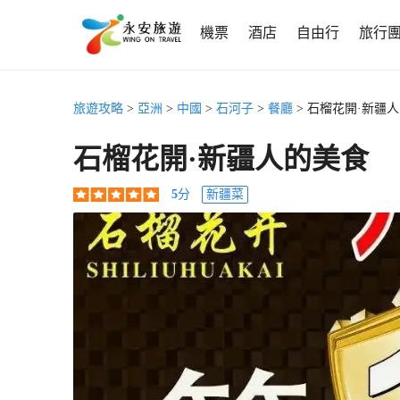
機票
酒店
自由行
旅行
旅遊攻略
>
亞洲
>
中國
>
石河子
>
餐廳
> 石榴花開·新疆
石榴花開·新疆人的美食
5
分
新疆菜