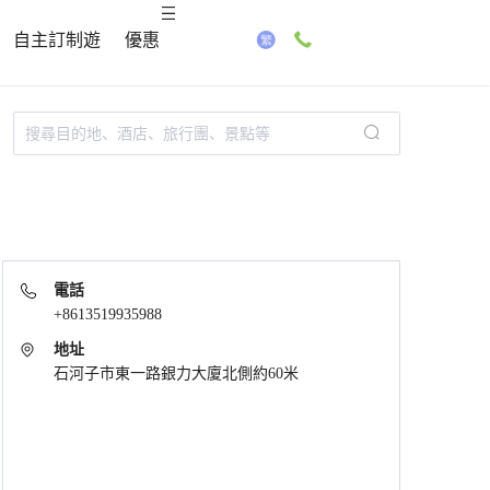
自主訂制遊
優惠
電話
+8613519935988
地址
石河子市東一路銀力大廈北側約60米