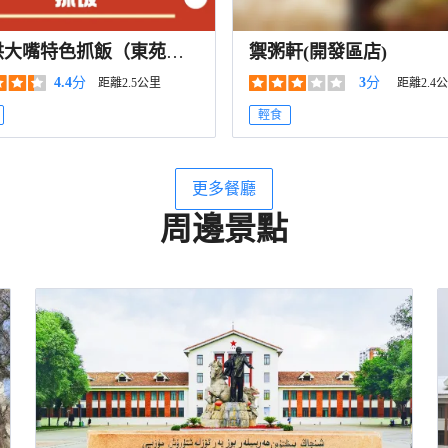
洪大嘴特色抓飯（東苑羣
禦粥軒(開發區店)
園店）
4.4
分
3
分
距離2.5公里
距離2.4
輕食
更多餐廳
周邊景點