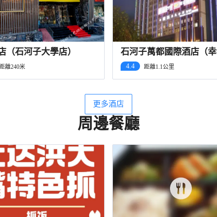
酒店（石河子大學店）
石河子萬都國際酒店（幸
步行街店）
4.4
距離240米
距離1.1公里
更多酒店
周邊餐廳