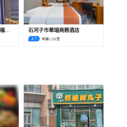
福路
石河子市華瑞商務酒店
4.7
距離1.3公里