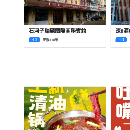
石河子瑞麗國際商務賓館
速8
4.3
4.3
距離110米