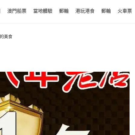
團
澳門船票
當地體驗
郵輪
港玩港食
郵輪
火車票
人的美食