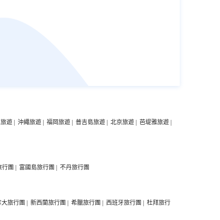
中旅遊
|
沖繩旅遊
|
福岡旅遊
|
普吉島旅遊
|
北京旅遊
|
芭堤雅旅遊
|
旅行團
|
富國島旅行團
|
不丹旅行團
拿大旅行團
|
新西蘭旅行團
|
希臘旅行團
|
西班牙旅行團
|
杜拜旅行