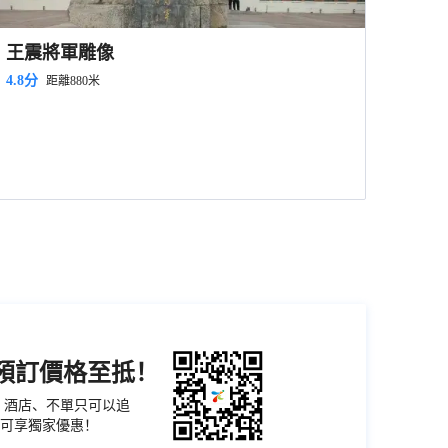
王震將軍雕像
4.8分
距離880米
機預訂價格至抵！
票、酒店、不單只可以追
可享獨家優惠！