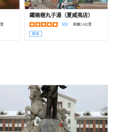
鐵榆樹丸子湯（夏威夷店）
5
分
公里
距離2.4公里
輕食