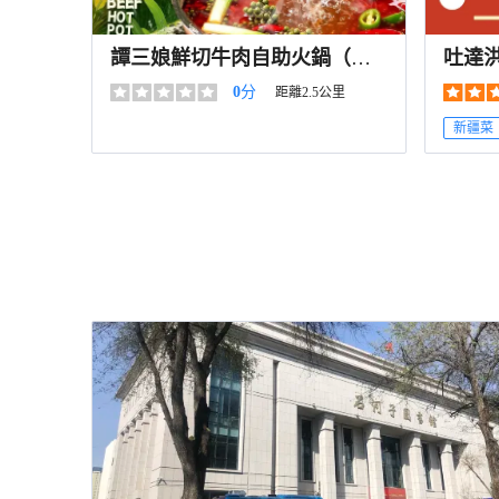
譚三娘鮮切牛肉自助火鍋（石
吐達
河子店）
島花
0
分
距離2.5公里
新疆菜