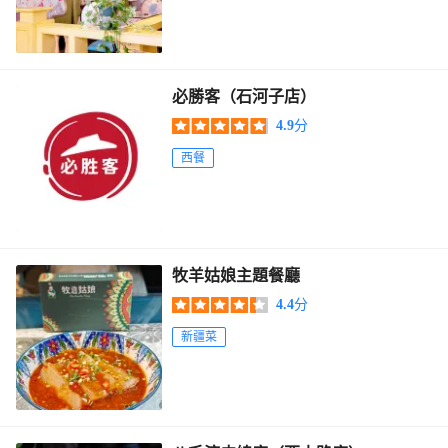
必勝客（石河子店）
4.9
分
西餐
牧羊姑娘主題餐廳
4.4
分
新疆菜