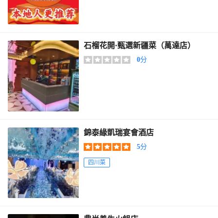
石榴花開·甄選新疆菜（萬達店）
0
分
錦泰緣凱瑞宴會酒店
5
分
四川菜