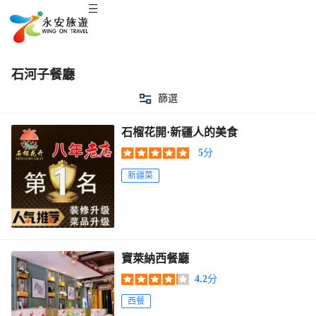
石河子餐廳
篩選
石榴花開·新疆人的美食
5
分
新疆菜
寶萊納西餐廳
4.2
分
西餐