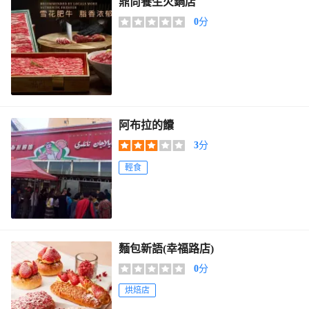
鼎尚養生火鍋店
0
分
阿布拉的饢
3
分
輕食
麵包新語(幸福路店)
0
分
烘焙店