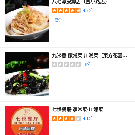
八毛涼皮總店（西小路店）
4.7
分
輕食
九米香·家常菜·川湘菜（東方花園
店）
0
分
七悅餐廳·家常菜·川湘菜
4.1
分