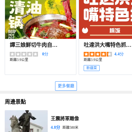
譚三娘鮮切牛肉自助
吐達洪大嘴特色抓飯
火鍋（石河子店）
（東苑羣島花園店）
0
分
4.4
分
距離3.9公里
距離3.9公里
新疆菜
更多餐廳
周邊景點
王震將軍雕像
4.8分
距離580米