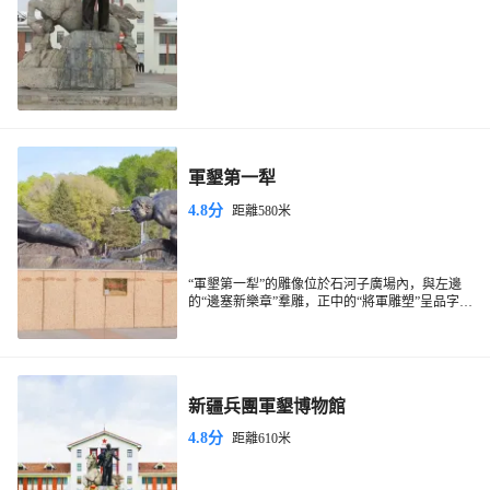
軍墾第一犁
4.8分
距離580米
“軍墾第一犁”的雕像位於石河子廣場內，與左邊
的“邊塞新樂章”羣雕，正中的“將軍雕塑”呈品字分
佈，在綠樹花叢中格外引人。“軍墾第一犁”由魯
迅美術學院雕塑系教授張玉禮、楊美應所作，為
鍛銅，長7米，高2.7米，基座為灰色大理石，其
長9米，高1.4米。作者力圖通過藝術作品喚起人
們對創業年代的回憶，其基調深沉凝重。三個奮
新疆兵團軍墾博物館
力拉犁的墾荒戰士是老軍墾們十分熟悉並深感親
切的形象——簡樸的軍裝、原始的勞動工具、凝
4.8分
距離610米
重的步態，交代了當年極其艱苦的創業條件。作
者用粗獷、深厚的誇張手法謳歌人與大自然搏鬥
的頑強性和堅韌性。