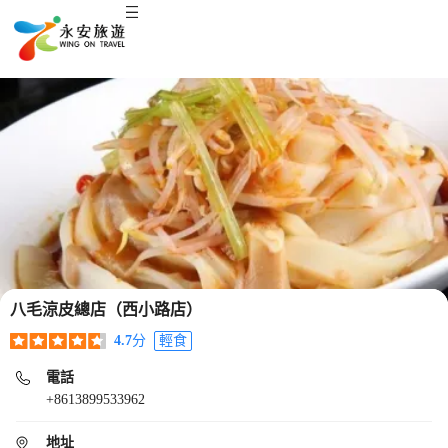
八毛涼皮總店（西小路店）
4.7
分
輕食
電話
+8613899533962
地址