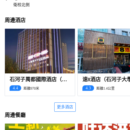
衛校北側
周邊酒店
石河子萬都國際酒店（幸
速8酒店（石河子大
福路步行街店）
4.4
4.3
距離970米
距離1.4公里
更多酒店
周邊餐廳