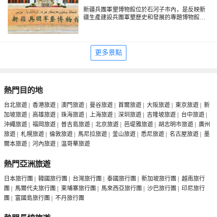
新疆兵團軍墾博物館位於石河子市內，是反映新
疆生產建設兵團軍墾歷史和發展的專題博物館。
新疆兵團軍墾博物館通過眾多的的文物、圖片說
明展示​​了石河子古代歷史、軍墾歷史和後續發展
等情況，是了解生產建設兵團歷史的好去處。
更多景點
熱門目的地
台北旅遊
|
香港旅遊
|
澳門旅遊
|
曼谷旅遊
|
首爾旅遊
|
大阪旅遊
|
東京旅遊
|
新
加坡旅遊
|
高雄旅遊
|
珠海旅遊
|
上海旅遊
|
深圳旅遊
|
吉隆坡旅遊
|
台中旅遊
|
沖繩旅遊
|
福岡旅遊
|
普吉島旅遊
|
北京旅遊
|
芭堤雅旅遊
|
胡志明市旅遊
|
廣州
旅遊
|
札幌旅遊
|
倫敦旅遊
|
馬尼拉旅遊
|
釜山旅遊
|
悉尼旅遊
|
名古屋旅遊
|
墨
爾本旅遊
|
河內旅遊
|
温哥華旅遊
熱門亞洲旅遊
日本旅行團
|
韓國旅行團
|
台灣旅行團
|
泰國旅行團
|
新加坡旅行團
|
越南旅行
團
|
馬爾代夫旅行團
|
柬埔寨旅行團
|
馬來西亞旅行團
|
沙巴旅行團
|
印尼旅行
團
|
富國島旅行團
|
不丹旅行團