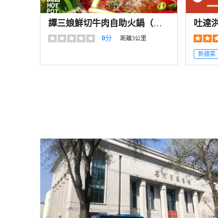
譚三娘鮮切牛肉自助火鍋（石
吐達
河子店）
島花
0
分
距離3公里
新疆菜