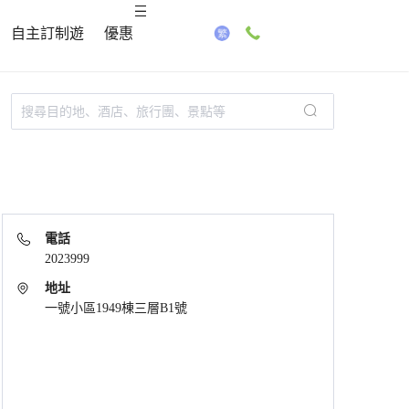
自主訂制遊
優惠
電話
2023999
地址
一號小區1949棟三層B1號