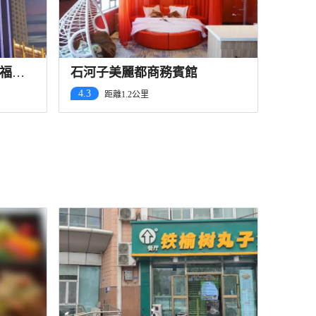
福路
石河子美麗都商務賓館
4.3
距離1.2公里