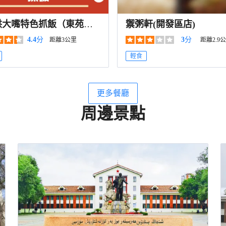
洪大嘴特色抓飯（東苑羣
禦粥軒(開發區店)
園店）
4.4
分
3
分
距離3公里
距離2.9
輕食
更多餐廳
周邊景點