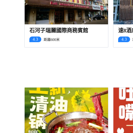
石河子瑞麗國際商務賓館
速8
4.3
4.3
距離600米