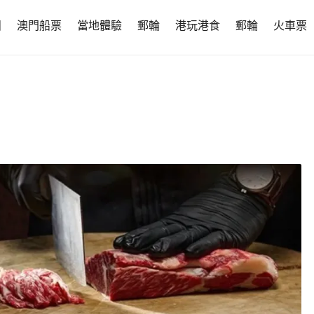
團
澳門船票
當地體驗
郵輪
港玩港食
郵輪
火車票