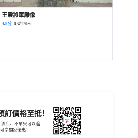
王震將軍雕像
4.8分
距離420米
機預訂價格至抵！
票、酒店、不單只可以追
可享獨家優惠！