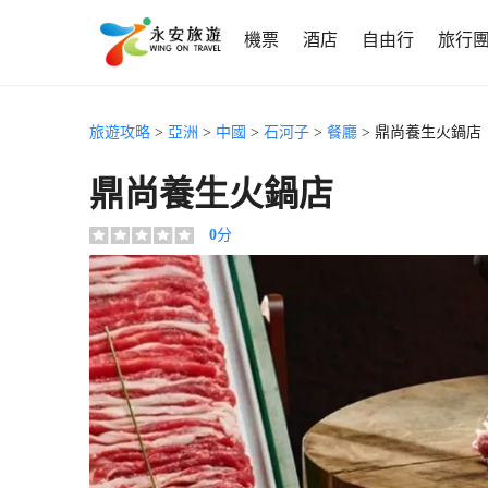
機票
酒店
自由行
旅行
旅遊攻略
>
亞洲
>
中國
>
石河子
>
餐廳
> 鼎尚養生火鍋店
鼎尚養生火鍋店
0
分