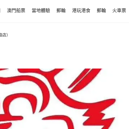
團
澳門船票
當地體驗
郵輪
港玩港食
郵輪
火車票
路店）