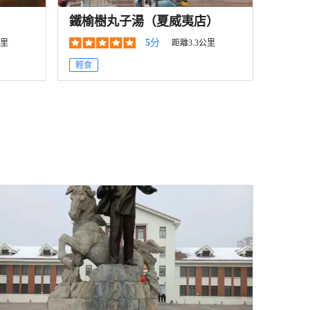
鐵榆樹丸子湯（夏威夷店）
5
分
公里
距離3.3公里
輕食