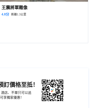
王震將軍雕像
4.8分
距離1.3公里
機預訂價格至抵！
票、酒店、不單只可以追
可享獨家優惠！