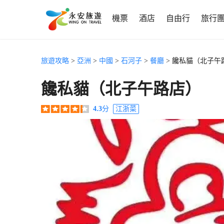
機票
酒店
自由行
旅行
旅遊攻略
>
亞洲
>
中國
>
石河子
>
餐廳
> 饞私貓（北子午
饞私貓（北子午路店）
4.3
分
江浙菜