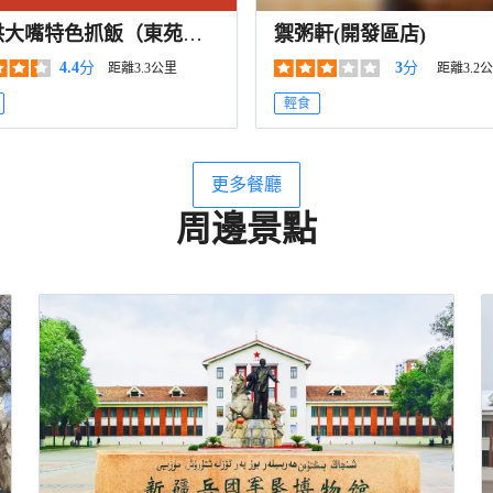
洪大嘴特色抓飯（東苑羣
禦粥軒(開發區店)
園店）
4.4
分
3
分
距離3.3公里
距離3.2
輕食
更多餐廳
周邊景點