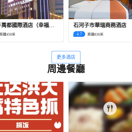
子萬都國際酒店（幸福路
石河子市華瑞商務酒店
街店）
4.7
距離450米
距離830米
更多酒店
周邊餐廳