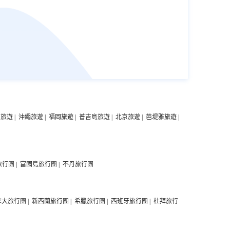
中旅遊
|
沖繩旅遊
|
福岡旅遊
|
普吉島旅遊
|
北京旅遊
|
芭堤雅旅遊
|
旅行團
|
富國島旅行團
|
不丹旅行團
拿大旅行團
|
新西蘭旅行團
|
希臘旅行團
|
西班牙旅行團
|
杜拜旅行