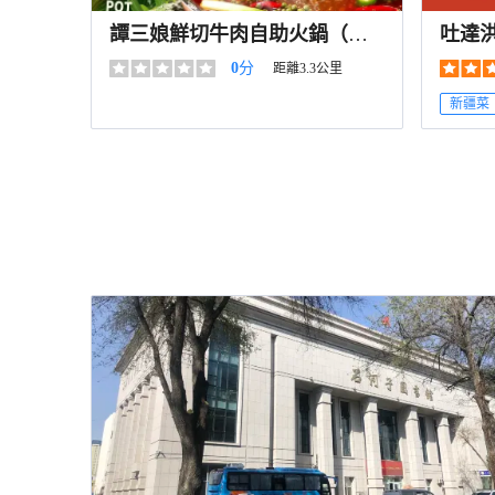
譚三娘鮮切牛肉自助火鍋（石
吐達
河子店）
島花
0
分
距離3.3公里
新疆菜