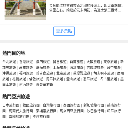
金台觀位於寶雞市區北部的陵源上，距火車站僅1
公里左右，始建於元末明初，為道士張三豐修道
處。金台觀建築總體佈局依山就勢，主要建築沿
中軸線排列，左右對稱，現有玉皇閣、三清殿、
八角亭、三豐洞等。每年的金台觀廟會有秦腔等
地方戲表演活動。建國後政府多次維修金台觀古
更多景點
建築，後又將此建為寶雞市博物館。
熱門目的地
台北旅遊
|
香港旅遊
|
澳門旅遊
|
曼谷旅遊
|
首爾旅遊
|
大阪旅遊
|
東京旅遊
|
新
加坡旅遊
|
高雄旅遊
|
珠海旅遊
|
上海旅遊
|
深圳旅遊
|
吉隆坡旅遊
|
台中旅遊
|
沖繩旅遊
|
福岡旅遊
|
普吉島旅遊
|
北京旅遊
|
芭堤雅旅遊
|
胡志明市旅遊
|
廣州
旅遊
|
札幌旅遊
|
倫敦旅遊
|
馬尼拉旅遊
|
釜山旅遊
|
悉尼旅遊
|
名古屋旅遊
|
墨
爾本旅遊
|
河內旅遊
|
温哥華旅遊
熱門亞洲旅遊
日本旅行團
|
韓國旅行團
|
台灣旅行團
|
泰國旅行團
|
新加坡旅行團
|
越南旅行
團
|
馬爾代夫旅行團
|
柬埔寨旅行團
|
馬來西亞旅行團
|
沙巴旅行團
|
印尼旅行
團
|
富國島旅行團
|
不丹旅行團