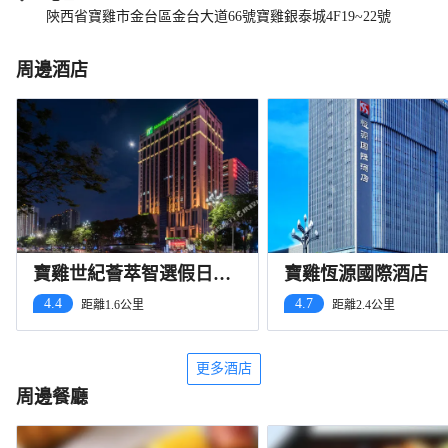
陝西省寶雞市金台區金台大道66號寶雞銀泰城4F19~22號
周邊酒店
寶雞世紀薈萃智選假日酒
寶雞恆源國際酒店
店（萬達廣場店）
4.4
4.7
距離1.6公里
距離2.4公里
更多酒店
周邊餐廳