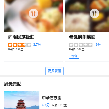
向陽民族飯莊
老鳳府削筋面
3.7
分
0
分
距離4.1公里
距離4.3公里
輕食
更多餐廳
周邊景點
中華石鼓園
4.3分
距離1.3公里