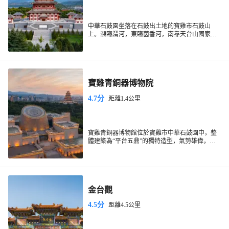
中華石鼓園坐落在石鼓出土地的寶雞市石鼓山
上。瀕臨渭河，東臨茵香河，南靠天台山國家森
林公園。是集青銅器展覽、石鼓文化展示、考古
研究等為一體的文化生態公園。周圍環境優美，
廣場修建的比較大氣，石鼓閣很有特色，這裡無
論展品還是博物館佈局裝修都值得一看。
寶雞青銅器博物院
4.7分
距離1.4公里
寶雞青銅器博物館位於寶雞市中華石鼓園中，整
體建築為“平台五鼎”的獨特造型，氣勢雄偉，是
“青銅器之鄉”的標誌。博物館共有四個展廳，其
中一展廳和二展廳是遊覽重點。館內珍藏眾多的
青銅器，精品眾多，有厲王胡簋、秦公鎛等重
器。
金台觀
4.5分
距離4.5公里