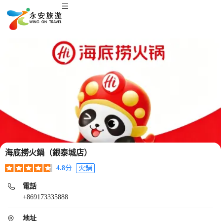
海底撈火鍋（銀泰城店）
4.8
分
火鍋
電話
+869173335888
地址