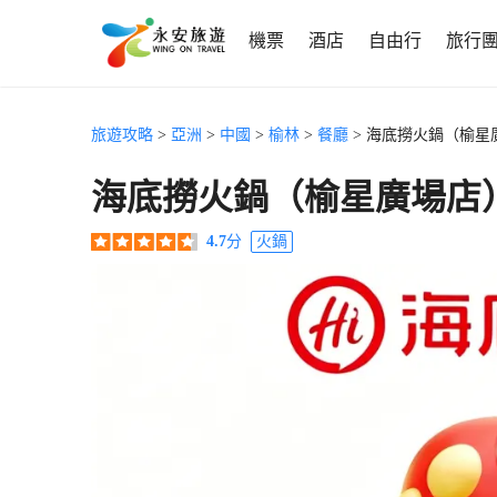
機票
酒店
自由行
旅行
旅遊攻略
>
亞洲
>
中國
>
榆林
>
餐廳
> 海底撈火鍋（榆星
海底撈火鍋（榆星廣場店
4.7
分
火鍋