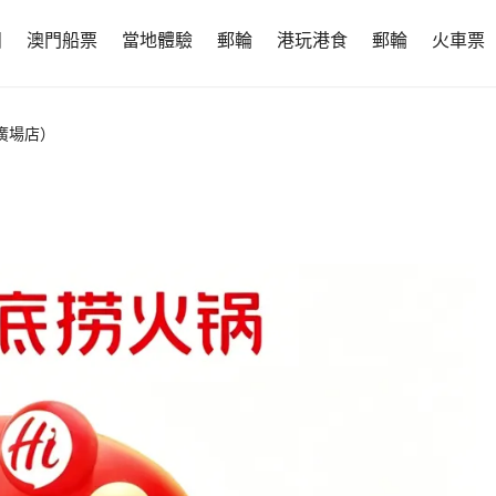
團
澳門船票
當地體驗
郵輪
港玩港食
郵輪
火車票
廣場店）
）