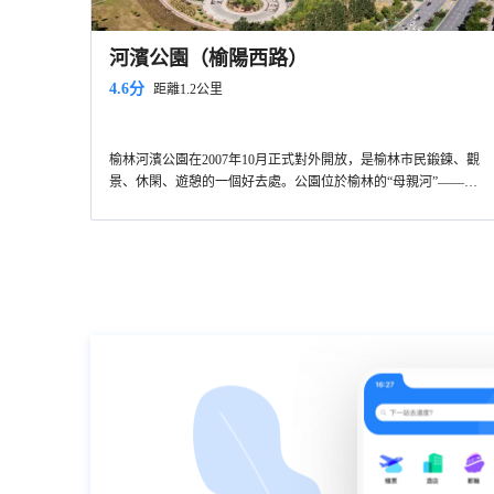
河濱公園（榆陽西路）
4.6分
距離1.2公里
榆林河濱公園在2007年10月正式對外開放，是榆林市民鍛鍊、觀
景、休閑、遊憩的一個好去處。公園位於榆林的“母親河”——榆
溪河畔，佔地300公頃，北起迎賓橋，南至永濟橋，是榆林市內唯
一的一所綠色、開放、自由運動型環河公園。公園楊柳成蔭，鮮
花盛開，園內設有亭台、護欄和供遊人休憩的座椅，營造出公園
在林中，河北在城中，人在花草中的人與自然和諧共存的美好景
色。