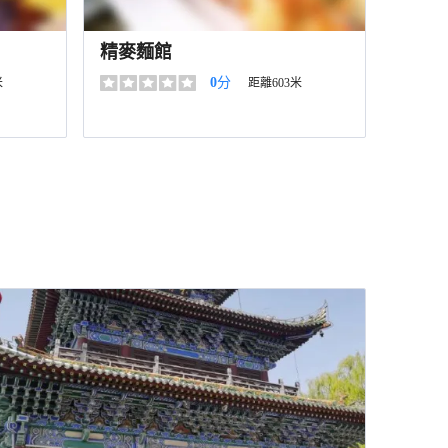
精麥麵館
0
分
米
距離603米