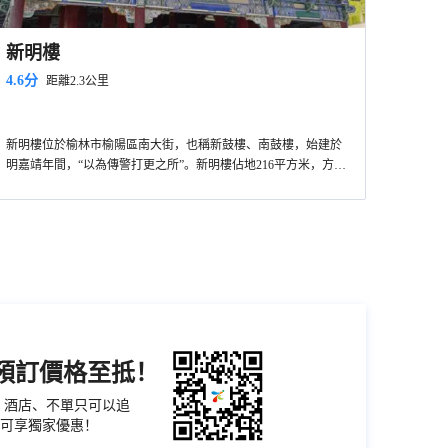
新明樓
4.6分
距離2.3公里
新明樓位於榆林市榆陽區南大街，也稱新鼓樓、南鼓樓，始建於
明嘉靖年間，“以為傳警打更之所”。新明樓佔地216平方米，方形
木結構，由四個大青石砌成的石墩作為樓基，每墩上立7根居住支
撐全樓。中間留有十字通道，連接大街。每層樓閣斗拱舉架，樓
檐用琉璃瓦獸背佈局，四周外廊環繞，木雕欄相圍，雕刻有花
卉、鳥獸。現三層樓閣中遺有明萬曆年間高約2米銅造佛像1尊。
機預訂價格至抵！
票、酒店、不單只可以追
可享獨家優惠！