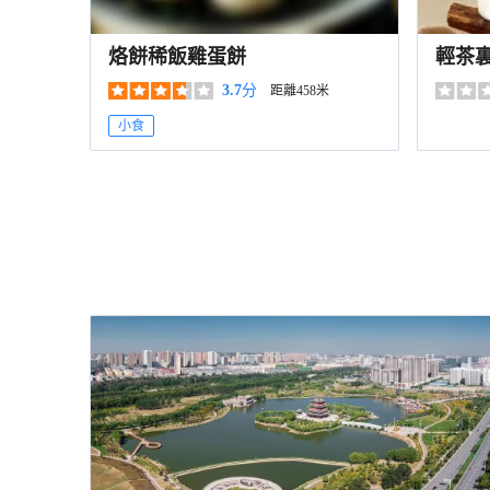
烙餅稀飯雞蛋餅
輕茶
3.7
分
距離458米
小食