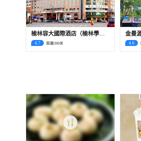
榆林容大國際酒店（榆林學院
金曼
榆星優品廣場店）
4.7
4.6
距離390米