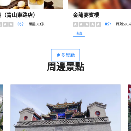
裏（青山東路店）
金龍宴賓樓
0
分
0
分
距離503米
距離506
清真
更多餐廳
周邊景點