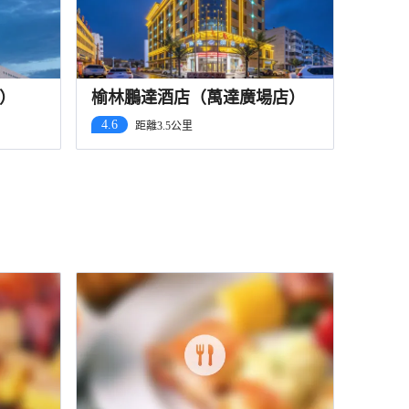
）
榆林鵬達酒店（萬達廣場店）
4.6
距離3.5公里