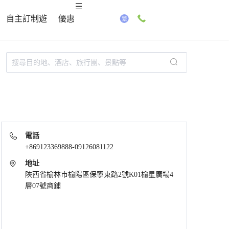
自主訂制遊
優惠
電話
+869123369888-09126081122
地址
陝西省榆林市榆陽區保寧東路2號K01榆星廣場4
層07號商鋪