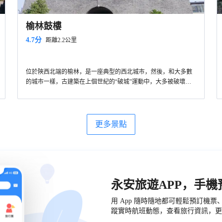
榆林鼓樓
4.7分
距離2.2公里
位於陝西北端的榆林，是一座典型的西北城市，然後，和大多數
的城市一樣，古建築在上個世紀的“破城”運動中，大多被破壞或
者拆除。榆林的鼓樓，是在近幾年重新恢復的古建，包括文昌
閣、凱歌樓、鼓樓這3座古樓，同時對北大街南大街進行了改造，
保護和恢復了老建築和民居，再現了明清時候建築風貌。
更多景點
永安旅遊APP，手
用 App 隨時隨地都可輕鬆預訂機
蹤實時航班動態，查看旅行資訊，更