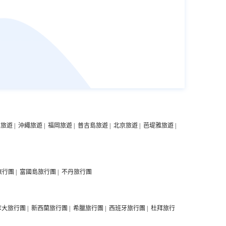
中旅遊
|
沖繩旅遊
|
福岡旅遊
|
普吉島旅遊
|
北京旅遊
|
芭堤雅旅遊
|
旅行團
|
富國島旅行團
|
不丹旅行團
拿大旅行團
|
新西蘭旅行團
|
希臘旅行團
|
西班牙旅行團
|
杜拜旅行