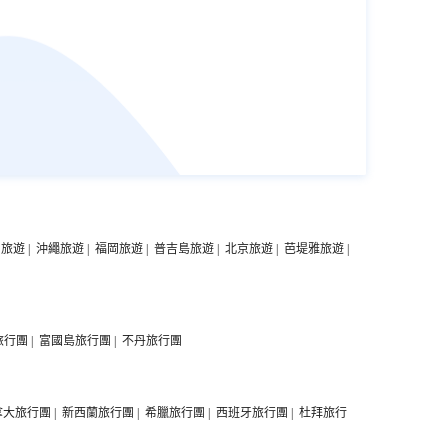
中旅遊
|
沖繩旅遊
|
福岡旅遊
|
普吉島旅遊
|
北京旅遊
|
芭堤雅旅遊
|
旅行團
|
富國島旅行團
|
不丹旅行團
拿大旅行團
|
新西蘭旅行團
|
希臘旅行團
|
西班牙旅行團
|
杜拜旅行