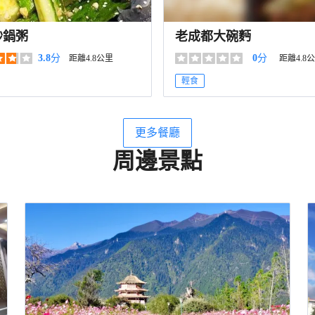
砂鍋粥
老成都大碗麪
3.8
分
0
分
距離4.8公里
距離4.8
輕食
更多餐廳
周邊景點