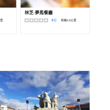
林芝·夢馬餐廳
0
分
公里
距離4.8公里