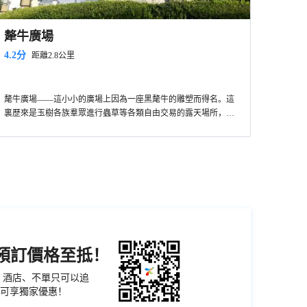
犛牛廣場
4.2分
距離2.8公里
氂牛廣場——這小小的廣場上因為一座黑氂牛的雕塑而得名。這
裏歷來是玉樹各族羣眾進行蟲草等各類自由交易的露天場所，來
自康區的很多商人以及前來淘貨的各路人士,熙熙攘攘的聚集於廣
場,他們看似閑散,卻時刻盯着稍縱即逝的商機。她們是地道的結古
人，天生有着經商頭腦的她們收購牧民從隆寶運來的牛奶，然後
幾個人經過簡易的包裝，在氂牛廣場分散擺攤。由於長期的經
營，他們都是一個“圈子”裏的，所以他們不用擔心坑蒙拐騙，長
此以往的在這裏進行這“手頭買賣”，為此而樂此不疲。
機預訂價格至抵！
票、酒店、不單只可以追
可享獨家優惠！