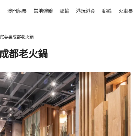
團
澳門船票
當地體驗
郵輪
港玩港食
郵輪
火車票
·寬蓉裏成都老火鍋
裏成都老火鍋