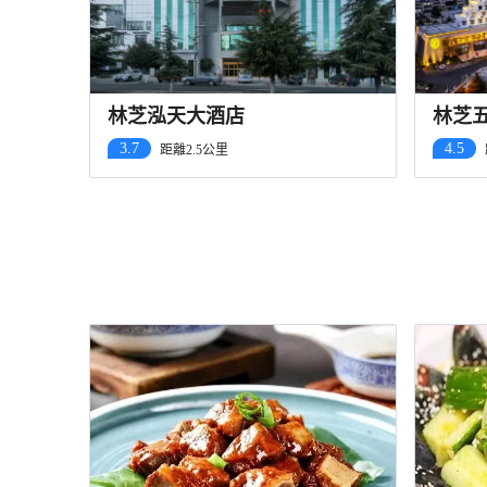
林芝泓天大酒店
林芝
3.7
4.5
距離2.5公里