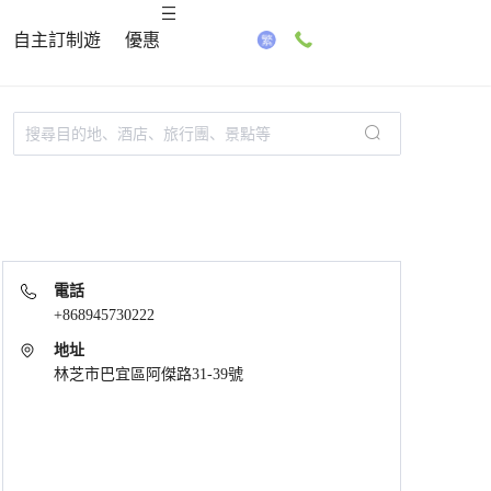
自主訂制遊
優惠
電話
+868945730222
地址
林芝市巴宜區阿傑路31-39號