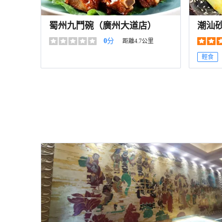
蜀州九鬥碗（廣州大道店）
潮汕
0
分
距離4.7公里
輕食