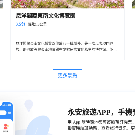
尼洋閣藏東南文化博覽園
3.5分
距離1.8公里
尼洋閣藏東南文化博覽園位於八一鎮城外，是一處以表現門巴
族、珞巴族等藏東南地區獨有少數民族文化為主的博物館。館內
共分為14個展廳，展示了很多有當地特色的文物、生活用品、服
飾等，可以來此參觀瞭解。除了參觀展廳之外，閣內走到盡頭是
一處售賣紀念品的地方，感興趣的話可以挑選。另外，尼洋閣的
建築從外面看是一座很有藏族風格的圓塔，周圍環繞着山巒，很
更多景點
有氣勢。每到夏天格桑花開，結合著建築和山景很適合攝影。
永安旅遊APP，手
用 App 隨時隨地都可輕鬆預訂機
蹤實時航班動態，查看旅行資訊，更