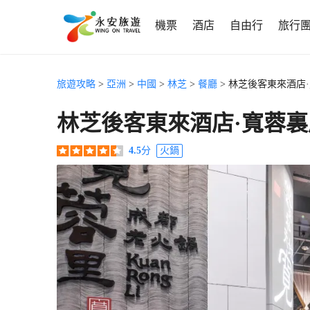
機票
酒店
自由行
旅行
旅遊攻略
>
亞洲
>
中國
>
林芝
>
餐廳
> 林芝後客東來酒店
林芝後客東來酒店·寬蓉
4.5
分
火鍋