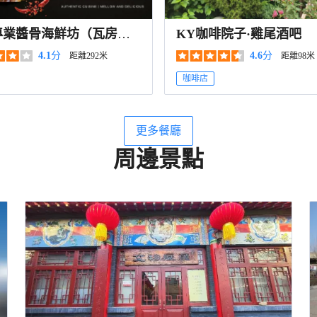
專業醬骨海鮮坊（瓦房店
KY咖啡院子·雞尾酒吧
）
4.1
分
4.6
分
距離292米
距離98米
咖啡店
更多餐廳
周邊景點