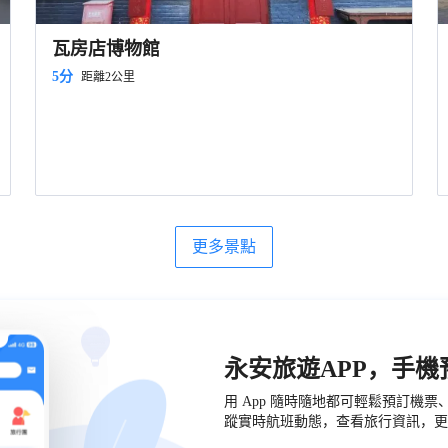
瓦房店博物館
5分
距離2公里
更多景點
永安旅遊APP，手
用 App 隨時隨地都可輕鬆預訂機
蹤實時航班動態，查看旅行資訊，更