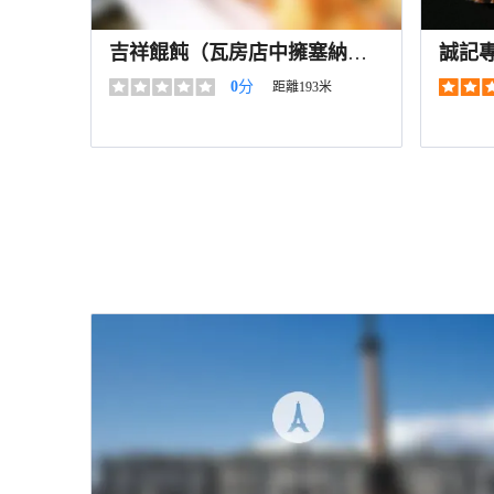
吉祥餛飩（瓦房店中擁塞納城
誠記
店）
分店
0
分
距離193米