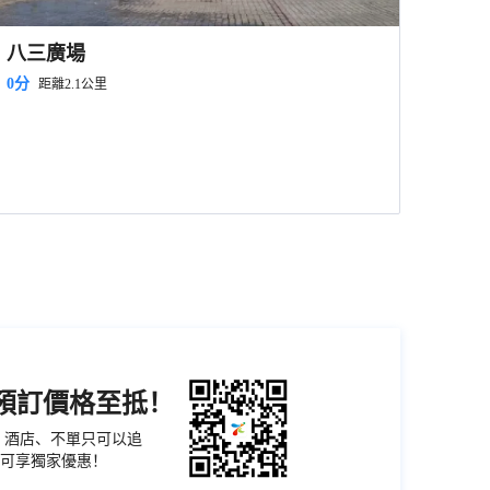
八三廣場
0分
距離2.1公里
機預訂價格至抵！
票、酒店、不單只可以追
可享獨家優惠！