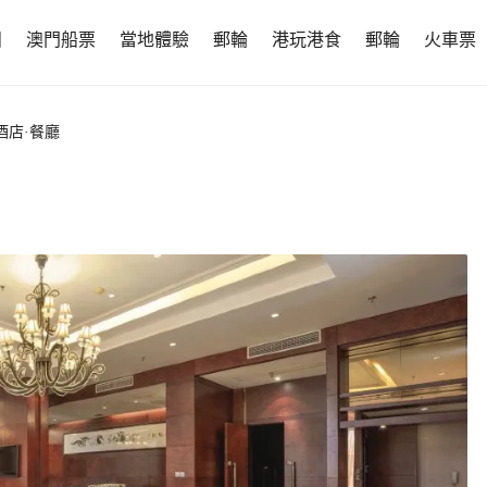
團
澳門船票
當地體驗
郵輪
港玩港食
郵輪
火車票
酒店·餐廳