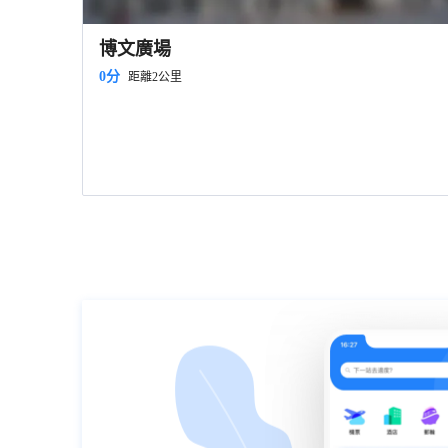
博文廣場
0分
距離2公里