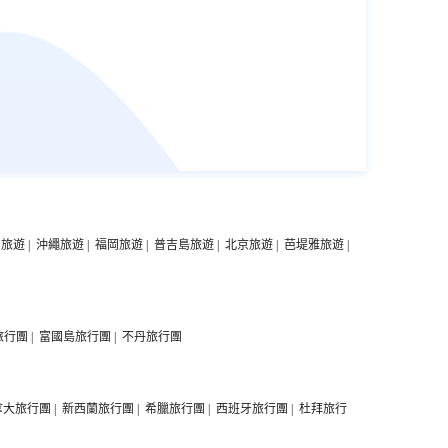
中旅遊
|
沖繩旅遊
|
福岡旅遊
|
普吉島旅遊
|
北京旅遊
|
芭堤雅旅遊
|
旅行團
|
富國島旅行團
|
不丹旅行團
拿大旅行團
|
新西蘭旅行團
|
希臘旅行團
|
西班牙旅行團
|
杜拜旅行