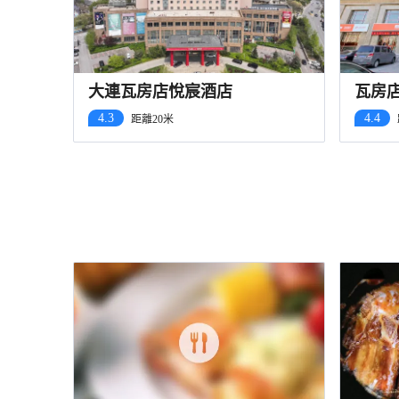
大連瓦房店悅宸酒店
瓦房
4.3
4.4
距離20米