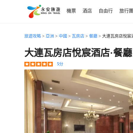
機票
酒店
自由行
旅行
旅遊攻略
>
亞洲
>
中國
>
瓦房店
>
餐廳
> 大連瓦房店悅宸
大連瓦房店悅宸酒店·餐廳
5
分