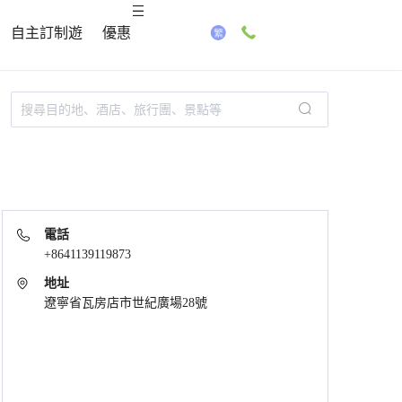
自主訂制遊
優惠
電話
+8641139119873
地址
遼寧省瓦房店市世紀廣場28號