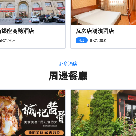
店銀座商務酒店
瓦房店鴻濱酒店
4.2
距離270米
距離580米
更多酒店
周邊餐廳