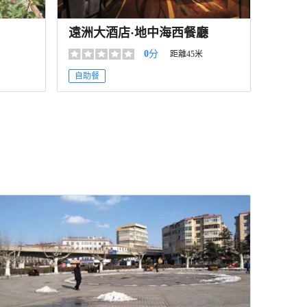
遠洲大酒店·地中海西餐廳
0
分
距離45米
自助餐