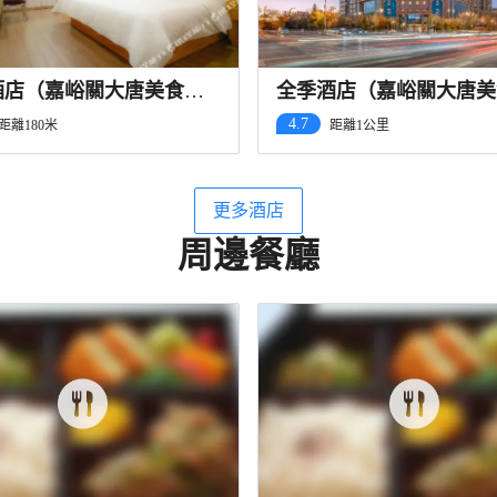
酒店（嘉峪關大唐美食街
全季酒店（嘉峪關大唐美
店）
4.7
距離180米
距離1公里
更多酒店
周邊餐廳