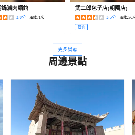
糊鍋滷肉麵館
武二郎包子店(朝陽店)
3.8
分
3.5
分
距離71米
距離290
輕食
更多餐廳
周邊景點