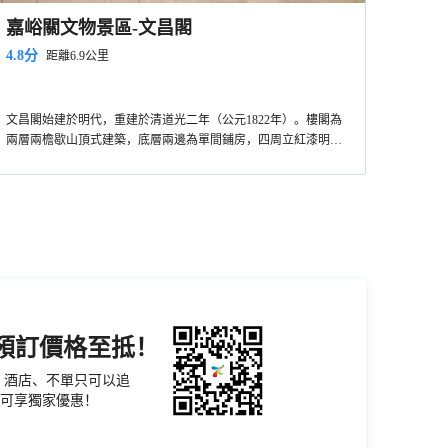
嘉峪關文物景區-文昌閣
4.8分
距離6.9公里
文昌閣始建於明代，重建於清道光二年（公元1822年）。樓閣為
兩層兩檐歇山頂式建築，底層兩邊為單間鋪房，四周立紅漆明柱
18根，形成迴廊。內為面寬三間、進深二間的官廳。四面裝有花
格門窗，上部繪製山水人物彩畫80餘幅。此閣在明清時為文人墨
客會友、吟詩作畫、讀書的場所。到了清代末年成為文官辦公的
地方。
機預訂價格至抵！
票、酒店、不單只可以追
可享獨家優惠！