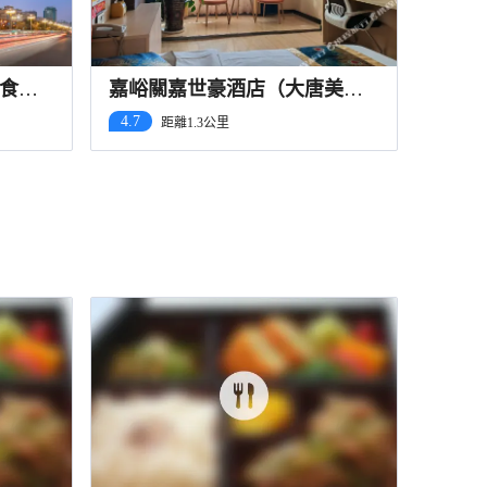
食街
嘉峪關嘉世豪酒店（大唐美食
街店）
4.7
距離1.3公里