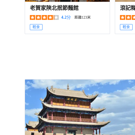
老賀家陝北抿節麵館
滾記
4.2
分
距離123米
輕食
輕食