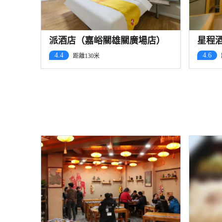
派酒店（嘉峪關雄關廣場店）
星程
店）
4.4
4.6
距離130米