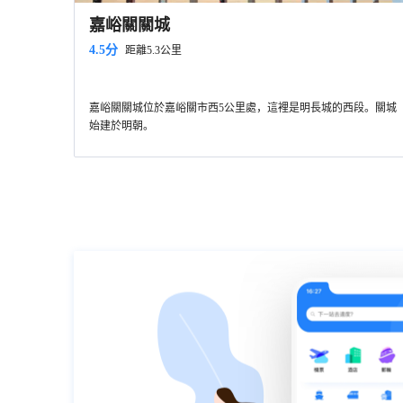
嘉峪關關城
4.5分
距離5.3公里
嘉峪關關城位於嘉峪關市西5公里處，這裡是明長城的西段。關城
始建於明朝。
它位於嘉峪關文物風景區內
，門票為通行證，需遊玩整個景
區。景區不算太大，全景區周長約4公里，裡面步行即可。若體力
不好可在門口租用單車進行遊玩。
入口位於東側，進入後首先可以看到黑山石雕群，這是現代石匠
仿刻的石刻群，展示嘉峪關的歷史文化。石刻群共有七個園區可
供參觀，分別是名人題詞園、古詩詞園、紀事園、故事園、游擊
繼續向前可以看到嘉峪關長城博物館，這是以長城歷史文化為專
將軍石刻園、魏晉磚壁畫石刻園以及黑山石刻園。
題的博物館。內部設備先進，展示了長城和嘉峪關的歷史、文
化、文物風光等。
再向前行便會到達西邊的核心區，進入關城前可以先到左邊的九
九眼泉
眼泉湖遊玩。
「旁水草豐美，景觀宜人，是一個古代屯軍
九眼泉
養馬、戍邊防患的好地方。現在的」
關城分為內城、外城，有三個主要的大城樓，城牆上還建有箭
碧波蕩漾，清澈見
九眼泉
底。
樓、敵樓、角樓、閣樓、閘門樓等等建築。關城內建有遊擊將軍
之美，在於它的寧靜，波瀾不驚。
府、嘉峪關文物景區-井亭、嘉峪關文物景區-文昌閣，東門外建
景區內還有許多小攤，多為民俗歷史特色，有古裝合影、賣書法
有嘉峪關文物景區-關帝廟、牌樓、戲樓等，各自都有歷史和特
賣字畫等，可以一一參觀，遇到心儀物品便可消費。景點內還有
色，值得一一參觀。登上城牆遠眺，祁連山麓在遠方連綿，腳下
多種娛樂項目可供選擇，有騎馬、騎駱駝、沙地跑車和滑翔機等
的戈壁草原壯闊，頓生歷史的悲壯之感。
等。