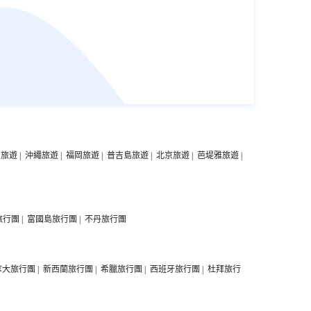
中旅遊
|
沖繩旅遊
|
福岡旅遊
|
普吉島旅遊
|
北京旅遊
|
芭堤雅旅遊
|
旅行團
|
富國島旅行團
|
不丹旅行團
拿大旅行團
|
新西蘭旅行團
|
希臘旅行團
|
西班牙旅行團
|
杜拜旅行