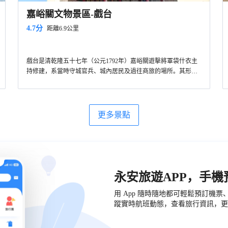
嘉峪關文物景區-戲台
4.7分
距離6.9公里
戲台是清乾隆五十七年（公元1792年）嘉峪關遊擊將軍袋什衣主
持修建，系當時守城官兵、城內居民及過往商旅的場所。其形制
為典型的中國傳統古典戲台，由木製屏風把前後台分隔開，屏風
正中央繪製八幅人物圖，是人們熟知的“八仙”內容。頂部為中國
傳統圖案“八卦圖”。兩側是一組風情壁畫，內容是寺廟的和尚及
尼姑庵的尼姑。這些繪畫內容在其它戲台上是非常少見的。戲台
更多景點
兩側書寫有對聯“離合悲歡演往事，愚賢忠佞認當場”。
永安旅遊APP，手
用 App 隨時隨地都可輕鬆預訂機
蹤實時航班動態，查看旅行資訊，更