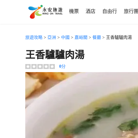
機票
酒店
自由行
旅行
旅遊攻略
>
亞洲
>
中國
>
嘉峪關
>
餐廳
> 王香驢驢肉湯
王香驢驢肉湯
0
分