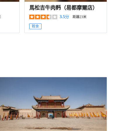
馬松吉牛肉麪（易都摩爾店）
3.5
分
米
距離23米
輕食