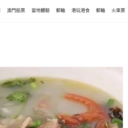
團
澳門船票
當地體驗
郵輪
港玩港食
郵輪
火車票