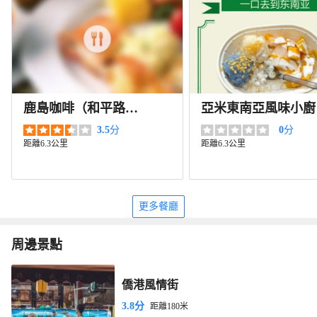
鹿島咖啡（和平路
亞米東南亞風味小廚
店）
3.5
分
0
分
距離6.3公里
距離6.3公里
更多餐廳
周邊景點
僑港風情街
3.8分
距離180米