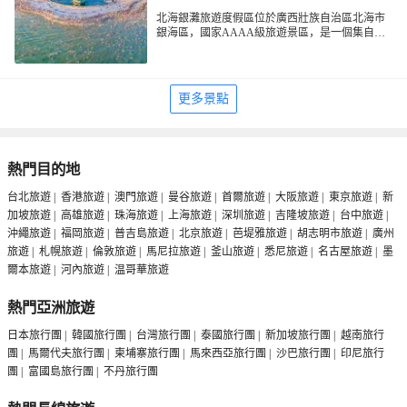
幅幅如夢如幻的海底世界，時而兇悍的鯊魚從你
北海銀灘旅遊度假區位於廣西壯族自治區北海市
眼前一晃而過、時而憨憨的海龜爬過你的腳邊、
銀海區，國家AAAA級旅遊景區，是一個集自然
時而鮮豔的魚群繞著你打轉、時而萌萌的企鵝成
3. 珊瑚海：
風光、休閑娛樂和文化體驗於一體的綜合性旅遊
群結隊……給您帶來身臨其境、聲臨其境、夢實
來到珊瑚海就彷彿來到了花園般的海底城市，由
度假區。佔地面積約38平方公里，東西綿延約24
難分的神奇體驗。
珊瑚構建的龐大且精緻的海底建築，為成千上萬
公里，從西邊的冠頭嶺到東邊的大冠沙，廣闊無
的生物提供了庇護的港灣和溫馨的家園。可愛的
垠，主要場館景點銀灘·奇境海洋館、銀灘·冰境納
更多景點
小丑魚為了不被天敵傷害，經常棲息在大海葵的
涼館、銀灘·海境時尚館、銀灘公園、情人島公
有毒觸鬚內以便保護自己。為了報答大海葵的幫
園、海灘公園等。這裏的沙灘由高品位的石英砂
助，小丑魚也會共同抵禦大海葵的天敵。海洋之
堆積而成，細膩潔白，在陽光下泛着銀光，因此
窗的珊瑚海主題館，展示著來自世界各地絢麗多
得名“銀灘”。北海銀灘的海水純凈，水温適中，
樣的珊瑚和不同的熱帶魚，在這個五彩斑斕的海
浪柔軟無鯊魚，是天然的濱海浴場和海上運動場
熱門目的地
4. 南海龍宮：
底花園城市中，你會發現更多神奇、有趣的共生
所。這裏屬於南亞熱帶海洋性季風氣候，四季宜
千呼萬喚始出來的黃金鯵。以湛藍的海水為基
海洋生態。
人，無論是哪個季節來都能享受到宜人的海風。
台北旅遊
|
香港旅遊
|
澳門旅遊
|
曼谷旅遊
|
首爾旅遊
|
大阪旅遊
|
東京旅遊
|
新
調，以珊瑚、礁石等造景為裝飾，綴以燈光，引
加坡旅遊
|
高雄旅遊
|
珠海旅遊
|
上海旅遊
|
深圳旅遊
|
吉隆坡旅遊
|
台中旅遊
|
來萬尾黃金鯵進駐，無比耀眼炫目。牠們和潛水
員一起巡遊，一起共舞。
沖繩旅遊
|
福岡旅遊
|
普吉島旅遊
|
北京旅遊
|
芭堤雅旅遊
|
胡志明市旅遊
|
廣州
旅遊
|
札幌旅遊
|
倫敦旅遊
|
馬尼拉旅遊
|
釜山旅遊
|
悉尼旅遊
|
名古屋旅遊
|
墨
爾本旅遊
|
河內旅遊
|
温哥華旅遊
5. 魔幻奇宮：
這裡是奇幻的魔法世界，拿起手中神奇的畫筆，
熱門亞洲旅遊
畫上一條可愛的小魚，手一揮，筆一點，魔法出
現啦！魚兒瞬間活靈活現地游進了多彩的海洋，
6. 海洋課堂：
日本旅行團
|
韓國旅行團
|
台灣旅行團
|
泰國旅行團
|
新加坡旅行團
|
越南旅行
在你眼前游來游去。在這裡通過數碼化掃描技術
海洋是如何形成的？人類為什麼要保護海洋？鯊
團
|
馬爾代夫旅行團
|
柬埔寨旅行團
|
馬來西亞旅行團
|
沙巴旅行團
|
印尼旅行
使畫紙上的魚復活到虛擬的海洋世界裡，並透過
魚是怎麼睡覺的？為什麼海馬爸爸能生寶寶？海
團
|
富國島旅行團
|
不丹旅行團
AR技術實現人與海洋生物的親密互動。
星可以分身哦！十萬個為什麼在這裡都有答案。
海洋課堂不僅有豐富的海洋及生物知識，還有有
趣的互動體驗，走進海洋的課堂，在海洋環境中