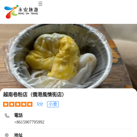
越南卷粉店（僑港風情街店）
5
分
小食
電話
+8615907795992
地址