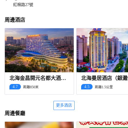
紅棉路27號
周邊酒店
北海金昌開元名都大酒店
北海曼居酒店（銀灘
（銀灘國際客運港店）
風情街店）
4.7
4.5
距離850米
距離1.5公里
更多酒店
周邊餐廳