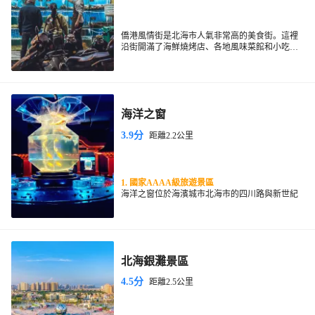
僑港風情街是北海市人氣非常高的美食街。這裡
沿街開滿了海鮮燒烤店、各地風味菜館和小吃
店，選擇豐富，價格實惠，到了晚上更加熱鬧。
由於這一帶是越南僑民的居住地，所以還可以品
嚐到地道的越南風味美食。風情街距離海灘很
近，白天在海灘遊玩，傍晚欣賞壯觀的日落，然
後到這裡品嚐美味的海鮮小吃，非常享受。
海洋之窗
3.9分
距離2.2公里
1. 國家AAAA級旅遊景區
海洋之窗位於海濱城市北海市的四川路與新世紀
大道交匯處，總佔地面積2.1公頃。是一座集海洋
生物展覽、特色互動表演、海洋文化科普、數碼
化科技互動、炫酷燈光視覺體驗、歡樂兒童天地
等10大主題產品為一體的中大型、現代化海洋主
題展館。海洋之窗引進現代化高科技的設計理念
北海銀灘景區
及產品，著力打造數碼化、多產品、趣體驗、愛
2. 神秘大海：
互動、重創新的一站式海洋樂園。同時海洋之窗
進入夢幻海洋空間，彷彿穿著潛水服在浩瀚的大
4.5分
距離2.5公里
也是國家AAAA級旅遊景區、
全國科普教育基
海之中遨遊，從熱帶的蔚藍海洋游到北極的冰天
地
。
雪地，透過色彩斑斕的螢光畫和數位化多媒體科
技的相互交織和360°視覺全景的包裹，構建成一