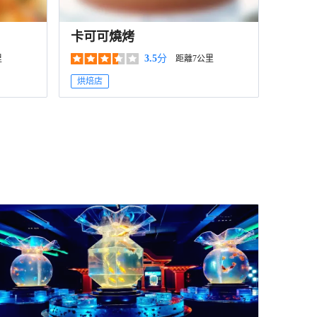
卡可可燒烤
3.5
分
里
距離7公里
烘焙店