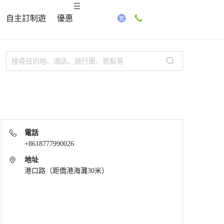
自主訂制遊
優惠
電話
+8618777990026
地址
港口路（距僑港海灘30米）