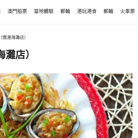
團
澳門船票
當地體驗
郵輪
港玩港食
郵輪
火車票
（僑港海灘店）
海灘店）