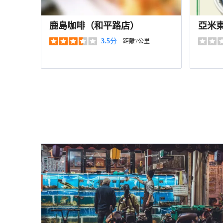
鹿島咖啡（和平路店）
亞米
3.5
分
距離7公里