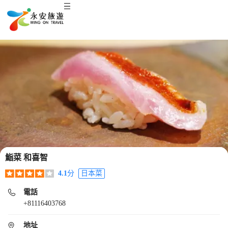
鮨菜 和喜智
4.1
分
日本菜
電話
+81116403768
地址