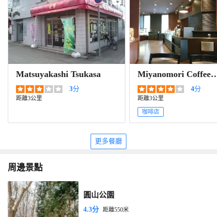
Matsuyakashi Tsukasa
Miyanomori Coffee
Sapporo Prince Hote
3
分
4
分
cafe
距離3公里
距離3公里
咖啡店
更多餐廳
周邊景點
圓山公園
4.3分
距離550米