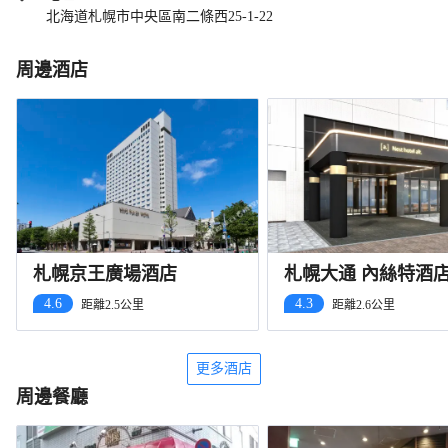
北海道札幌市中央區南二條西25-1-22
周邊酒店
札幌京王廣場酒店
札幌大通 內絲特酒
（2026年9月開業）
4.6
4.3
距離2.5公里
距離2.6公里
更多酒店
周邊餐廳