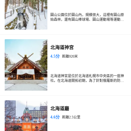
圓山公園位於圓山內，規模很大，這裡有圓山原
始森林，還有圓山棒球場、圓山運動場等運動場
地，是札幌市民休閒旅遊觀光的場所。圓山公園
內還有一個圓山動物園，包括熱帶鳥類館和蟲類
館等，飼養著很多種類的動物，讓遊客大飽眼
福。
北海道神宮
4.5分
距離920米
北海道神宮是位於北海道札幌市中央區的一座神
社。在北海道開拓初期，為了針對俄羅斯的防守
需要，因此神宮的正門是向著東北方的。神宮中
的​​分神社“開拓神社”祭祀了一群對於北海道開拓
事業有功勞的人物，如今也與當地人的生活息息
相關，春天可以來這裡賞櫻。
北海道廳
4.6分
距離2.5公里