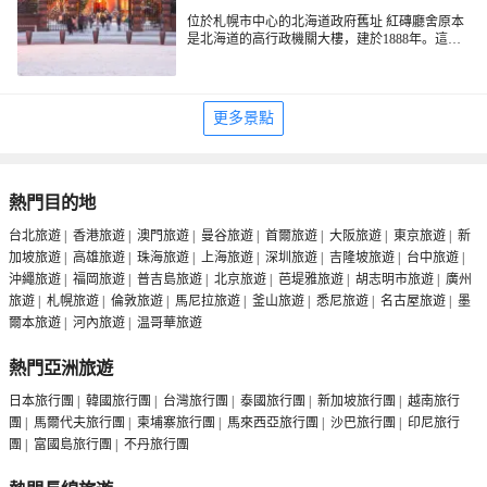
位於札幌市中心的北海道政府舊址 紅磚廳舍原本
是北海道的高行政機關大樓，建於1888年。這座
紅磚綠瓦的巴洛克風格建築是北海道開拓時代的
象徵，被當地人親切地稱為「紅磚房」（ 赤レン
優雅的前庭
ガ），也是札幌的一大地標性景觀。
北海道政府舊址 紅磚廳舍的前庭有花圃、池塘及
更多景點
古樹，是當地市民散步休閒的好去處。夏季時這
裡鮮花盛開，綠樹成蔭，紅磚牆在陽光的照耀下
顯得格外耀眼。而到了冬季，屋頂、地面及樹木
欣賞舊道廳外觀
都被白雪覆蓋。入夜後這裡還會點亮燈光，也別
有一番風味。
北海道政府舊址 紅磚廳舍正面上方有一顆紅色五
熱門目的地
角星裝飾，是北海道開拓的象徵，屋頂上還矗立
著綠色的八角塔，是當時流行的西洋風情的體
台北旅遊
|
香港旅遊
|
澳門旅遊
|
曼谷旅遊
|
首爾旅遊
|
大阪旅遊
|
東京旅遊
|
新
現。站在舊道廳正前方​​仰望，其後方右邊的高樓
參觀舊道廳內部
加坡旅遊
|
高雄旅遊
|
珠海旅遊
|
上海旅遊
|
深圳旅遊
|
吉隆坡旅遊
|
台中旅遊
|
則是現在的北海道廳。
沖繩旅遊
|
福岡旅遊
|
普吉島旅遊
|
北京旅遊
|
芭堤雅旅遊
|
胡志明市旅遊
|
廣州
目前，北海道政府舊址 紅磚廳舍內設有北海道立
文書館、北海道歷史畫廊等。館內基本上保持著
旅遊
|
札幌旅遊
|
倫敦旅遊
|
馬尼拉旅遊
|
釜山旅遊
|
悉尼旅遊
|
名古屋旅遊
|
墨
過去的風貌，你可以在這裡看到許多關於北海道
爾本旅遊
|
河內旅遊
|
温哥華旅遊
開發歷史的文物資料。
熱門亞洲旅遊
日本旅行團
|
韓國旅行團
|
台灣旅行團
|
泰國旅行團
|
新加坡旅行團
|
越南旅行
團
|
馬爾代夫旅行團
|
柬埔寨旅行團
|
馬來西亞旅行團
|
沙巴旅行團
|
印尼旅行
團
|
富國島旅行團
|
不丹旅行團