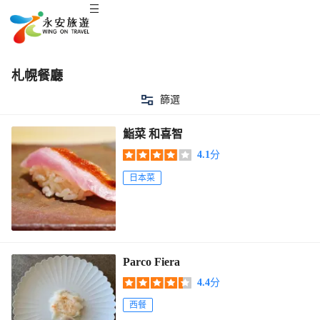
札幌餐廳
篩選
鮨菜 和喜智
4.1
分
日本菜
Parco Fiera
4.4
分
西餐