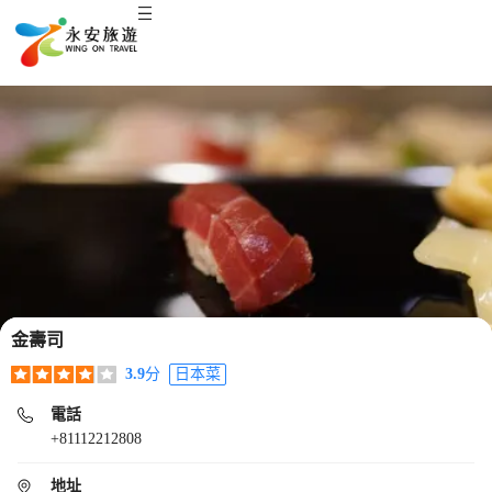
金壽司
3.9
分
日本菜
電話
+81112212808
地址