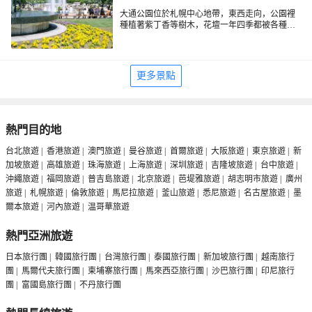
前面還有專門用來合照的平台。
大通公園位於札幌中心地帶，東西走向，公園裡
種植著紫丁香等樹木，花壇一年四季都被各種鮮
花裝點著，還有不斷變化造型的噴泉，景色宜
人。天氣晴好時，可以來公園裡散散步，不時能
看到街頭藝術家的表演，還可以欣賞四處散落著
的前衛雕塑。
更多景點
熱門目的地
台北旅遊
|
香港旅遊
|
澳門旅遊
|
曼谷旅遊
|
首爾旅遊
|
大阪旅遊
|
東京旅遊
|
新
加坡旅遊
|
高雄旅遊
|
珠海旅遊
|
上海旅遊
|
深圳旅遊
|
吉隆坡旅遊
|
台中旅遊
|
沖繩旅遊
|
福岡旅遊
|
普吉島旅遊
|
北京旅遊
|
芭堤雅旅遊
|
胡志明市旅遊
|
廣州
旅遊
|
札幌旅遊
|
倫敦旅遊
|
馬尼拉旅遊
|
釜山旅遊
|
悉尼旅遊
|
名古屋旅遊
|
墨
爾本旅遊
|
河內旅遊
|
温哥華旅遊
熱門亞洲旅遊
日本旅行團
|
韓國旅行團
|
台灣旅行團
|
泰國旅行團
|
新加坡旅行團
|
越南旅行
團
|
馬爾代夫旅行團
|
柬埔寨旅行團
|
馬來西亞旅行團
|
沙巴旅行團
|
印尼旅行
團
|
富國島旅行團
|
不丹旅行團