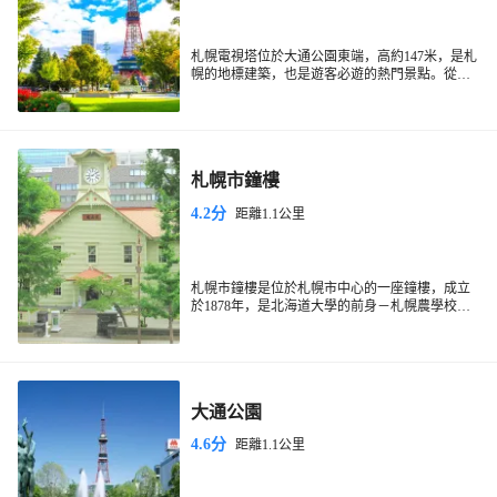
札幌電視塔位於大通公園東端，高約147米，是札
幌的地標建築，也是遊客必遊的熱門景點。從距
離地面約90公尺的觀景台上，您可以360度全方位
札幌最大的魅力之一在於它一年四季都呈現出不
欣賞札幌的城市景觀，隨著季節更迭，景色也隨
同的風情：春天綠意盎然，夏天大通公園熱鬧非
之變化；晴朗的日子裡，甚至可以看到遠處的山
凡，秋天紅葉絢麗多彩，冬天白雪皚皚，燈光璀
脈。
璨。尤其到了夜晚，札幌更是化身為璀璨的夜
景，營造出浪漫迷人的氛圍。
札幌市鐘樓
4.2分
距離1.1公里
札幌市鐘樓是位於札幌市中心的一座鐘樓，成立
於1878年，是北海道大學的前身－札幌農學校的
演武場，也是北海道少數保存至今的美式建築。
歷史意義
作為日本19世紀引入西方教育以及北海道開懇時
期的象徵，札幌市鐘樓的鐘聲鳴響持續了百餘
年，被指定為日本國家重要文化財產，現已成為
大通公園
札幌的象徵之一，與附近的舊道廳同為札幌市中
鐘樓特色
心的地標建築。
這棟白色的木造建築風格簡樸，在四季不同背景
4.6分
距離1.1公里
的搭配下，呈現出各有特色的趣味。在鐘樓屋頂
上方是一座擁有4面錶盤的報時鐘，造型別緻，每
到整點便有報時鐘聲。
札幌市鐘樓內設有鐘樓歷史的小型展覽，在鐘樓