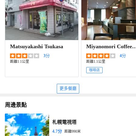
Matsuyakashi Tsukasa
Miyanomori Coffee
Sapporo Prince Hote
3
分
4
分
cafe
距離1.1公里
距離1.1公里
咖啡店
更多餐廳
周邊景點
札幌電視塔
4.7分
距離990米