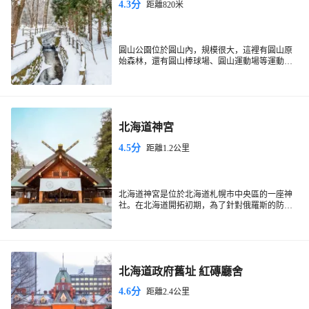
4.3分
距離820米
圓山公園位於圓山內，規模很大，這裡有圓山原
始森林，還有圓山棒球場、圓山運動場等運動場
地，是札幌市民休閒旅遊觀光的場所。圓山公園
內還有一個圓山動物園，包括熱帶鳥類館和蟲類
館等，飼養著很多種類的動物，讓遊客大飽眼
福。
北海道神宮
4.5分
距離1.2公里
北海道神宮是位於北海道札幌市中央區的一座神
社。在北海道開拓初期，為了針對俄羅斯的防守
需要，因此神宮的正門是向著東北方的。神宮中
的​​分神社“開拓神社”祭祀了一群對於北海道開拓
事業有功勞的人物，如今也與當地人的生活息息
相關，春天可以來這裡賞櫻。
北海道政府舊址 紅磚廳舍
4.6分
距離2.4公里