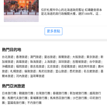
位於札幌市中心的北海道政府舊址 紅磚廳舍原本
是北海道的高行政機關大樓，建於1888年。這座
紅磚綠瓦的巴洛克風格建築是北海道開拓時代的
象徵，被當地人親切地稱為「紅磚房」（ 赤レン
優雅的前庭
ガ），也是札幌的一大地標性景觀。
北海道政府舊址 紅磚廳舍的前庭有花圃、池塘及
更多景點
古樹，是當地市民散步休閒的好去處。夏季時這
裡鮮花盛開，綠樹成蔭，紅磚牆在陽光的照耀下
顯得格外耀眼。而到了冬季，屋頂、地面及樹木
欣賞舊道廳外觀
都被白雪覆蓋。入夜後這裡還會點亮燈光，也別
有一番風味。
北海道政府舊址 紅磚廳舍正面上方有一顆紅色五
熱門目的地
角星裝飾，是北海道開拓的象徵，屋頂上還矗立
著綠色的八角塔，是當時流行的西洋風情的體
台北旅遊
|
香港旅遊
|
澳門旅遊
|
曼谷旅遊
|
首爾旅遊
|
大阪旅遊
|
東京旅遊
|
新
現。站在舊道廳正前方​​仰望，其後方右邊的高樓
參觀舊道廳內部
加坡旅遊
|
高雄旅遊
|
珠海旅遊
|
上海旅遊
|
深圳旅遊
|
吉隆坡旅遊
|
台中旅遊
|
則是現在的北海道廳。
沖繩旅遊
|
福岡旅遊
|
普吉島旅遊
|
北京旅遊
|
芭堤雅旅遊
|
胡志明市旅遊
|
廣州
目前，北海道政府舊址 紅磚廳舍內設有北海道立
文書館、北海道歷史畫廊等。館內基本上保持著
旅遊
|
札幌旅遊
|
倫敦旅遊
|
馬尼拉旅遊
|
釜山旅遊
|
悉尼旅遊
|
名古屋旅遊
|
墨
過去的風貌，你可以在這裡看到許多關於北海道
爾本旅遊
|
河內旅遊
|
温哥華旅遊
開發歷史的文物資料。
熱門亞洲旅遊
日本旅行團
|
韓國旅行團
|
台灣旅行團
|
泰國旅行團
|
新加坡旅行團
|
越南旅行
團
|
馬爾代夫旅行團
|
柬埔寨旅行團
|
馬來西亞旅行團
|
沙巴旅行團
|
印尼旅行
團
|
富國島旅行團
|
不丹旅行團