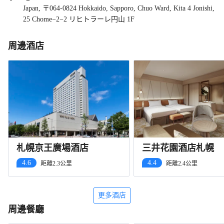
Japan, 〒064-0824 Hokkaido, Sapporo, Chuo Ward, Kita 4 Jonishi,
25 Chome−2−2 リヒトラーレ円山 1F
周邊酒店
札幌京王廣場酒店
三井花園酒店札幌
4.6
4.4
距離2.3公里
距離2.4公里
更多酒店
周邊餐廳