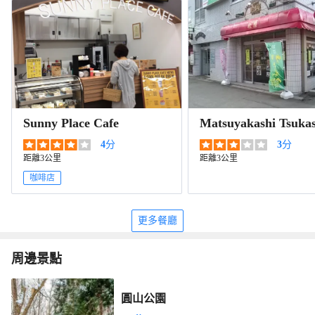
Sunny Place Cafe
Matsuyakashi Tsuka
4
分
3
分
距離3公里
距離3公里
咖啡店
更多餐廳
周邊景點
圓山公園