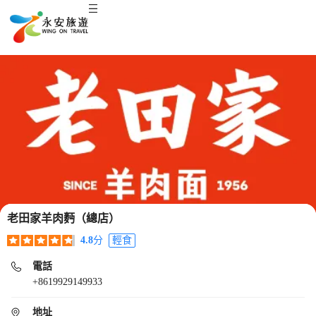
老田家羊肉麪（總店）
4.8
分
輕食
電話
+8619929149933
地址