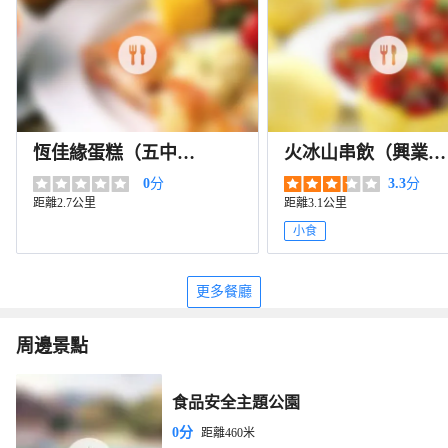
恆佳緣蛋糕（五中
火冰山串飲（興業福
店）
錦園店）
0
分
3.3
分
距離2.7公里
距離3.1公里
小食
更多餐廳
周邊景點
食品安全主題公園
0分
距離460米