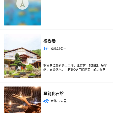
榆樹巷
4分
距離2.9公里
榆樹巷位於新疆巴里坤，此處有一棵榆樹，呈傘
狀，高10多米，已有100多年的歷史，故這條巷子
得名為：榆樹巷。
翼龍化石館
4分
距離3.2公里