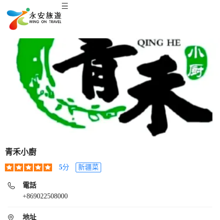
青禾小廚
5
分
新疆菜
電話
+869022508000
地址