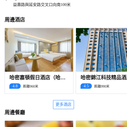
益壽路與延安路交叉口向南100米
周邊酒店
哈密嘉頓假日酒店（哈密
哈密錦江科技精品酒
站店）
（火車站迎賓大道店
4.8
4.5
距離960米
距離990米
更多酒店
周邊餐廳