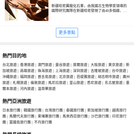
新疆哈密翼龍化石羣，由我國古生物學家領導的
國際研究團隊在新疆哈密發現了由40多個雌、雄
個體組成的翼龍化石羣，發掘出5枚三維立體保存
的翼龍蛋。6日在線出版的國際有名學術刊物《現
代生物學》以封面文章形式報道了這一發現，評
價“這是翼龍研究200年來非常令人激動的發現之
更多景點
一，代表了翼龍研究領域的重大發現，具有巨大
的潛在和直接的影響力”。
熱門目的地
台北旅遊
|
香港旅遊
|
澳門旅遊
|
曼谷旅遊
|
首爾旅遊
|
大阪旅遊
|
東京旅遊
|
新
加坡旅遊
|
高雄旅遊
|
珠海旅遊
|
上海旅遊
|
深圳旅遊
|
吉隆坡旅遊
|
台中旅遊
|
沖繩旅遊
|
福岡旅遊
|
普吉島旅遊
|
北京旅遊
|
芭堤雅旅遊
|
胡志明市旅遊
|
廣州
旅遊
|
札幌旅遊
|
倫敦旅遊
|
馬尼拉旅遊
|
釜山旅遊
|
悉尼旅遊
|
名古屋旅遊
|
墨
爾本旅遊
|
河內旅遊
|
温哥華旅遊
熱門亞洲旅遊
日本旅行團
|
韓國旅行團
|
台灣旅行團
|
泰國旅行團
|
新加坡旅行團
|
越南旅行
團
|
馬爾代夫旅行團
|
柬埔寨旅行團
|
馬來西亞旅行團
|
沙巴旅行團
|
印尼旅行
團
|
富國島旅行團
|
不丹旅行團