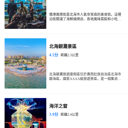
僑港風情街是北海市人氣非常高的美食街。這裡
沿街開滿了海鮮燒烤店、各地風味菜館和小吃
店，選擇豐富，價格實惠，到了晚上更加熱鬧。
由於這一帶是越南僑民的居住地，所以還可以品
嚐到地道的越南風味美食。風情街距離海灘很
近，白天在海灘遊玩，傍晚欣賞壯觀的日落，然
後到這裡品嚐美味的海鮮小吃，非常享受。
北海銀灘景區
4.5分
距離2.3公里
北海銀灘旅遊度假區位於廣西壯族自治區北海市
銀海區，國家AAAA級旅遊景區，是一個集自然
風光、休閑娛樂和文化體驗於一體的綜合性旅遊
度假區。佔地面積約38平方公里，東西綿延約24
公里，從西邊的冠頭嶺到東邊的大冠沙，廣闊無
垠，主要場館景點銀灘·奇境海洋館、銀灘·冰境納
涼館、銀灘·海境時尚館、銀灘公園、情人島公
海洋之窗
園、海灘公園等。這裏的沙灘由高品位的石英砂
堆積而成，細膩潔白，在陽光下泛着銀光，因此
3.9分
距離2.4公里
得名“銀灘”。北海銀灘的海水純凈，水温適中，
浪柔軟無鯊魚，是天然的濱海浴場和海上運動場
所。這裏屬於南亞熱帶海洋性季風氣候，四季宜