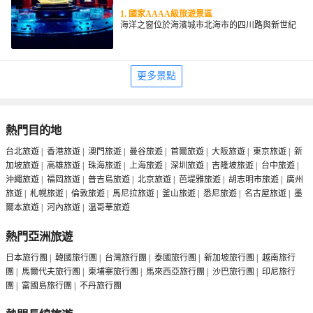
人，無論是哪個季節來都能享受到宜人的海風。
1. 國家AAAA級旅遊景區
海洋之窗位於海濱城市北海市的四川路與新世紀
大道交匯處，總佔地面積2.1公頃。是一座集海洋
生物展覽、特色互動表演、海洋文化科普、數碼
化科技互動、炫酷燈光視覺體驗、歡樂兒童天地
等10大主題產品為一體的中大型、現代化海洋主
更多景點
題展館。海洋之窗引進現代化高科技的設計理念
及產品，著力打造數碼化、多產品、趣體驗、愛
2. 神秘大海：
互動、重創新的一站式海洋樂園。同時海洋之窗
進入夢幻海洋空間，彷彿穿著潛水服在浩瀚的大
也是國家AAAA級旅遊景區、
全國科普教育基
海之中遨遊，從熱帶的蔚藍海洋游到北極的冰天
地
。
雪地，透過色彩斑斕的螢光畫和數位化多媒體科
熱門目的地
技的相互交織和360°視覺全景的包裹，構建成一
幅幅如夢如幻的海底世界，時而兇悍的鯊魚從你
台北旅遊
|
香港旅遊
|
澳門旅遊
|
曼谷旅遊
|
首爾旅遊
|
大阪旅遊
|
東京旅遊
|
新
眼前一晃而過、時而憨憨的海龜爬過你的腳邊、
加坡旅遊
|
高雄旅遊
|
珠海旅遊
|
上海旅遊
|
深圳旅遊
|
吉隆坡旅遊
|
台中旅遊
|
時而鮮豔的魚群繞著你打轉、時而萌萌的企鵝成
沖繩旅遊
|
福岡旅遊
|
普吉島旅遊
|
北京旅遊
|
芭堤雅旅遊
|
胡志明市旅遊
|
廣州
3. 珊瑚海：
群結隊……給您帶來身臨其境、聲臨其境、夢實
‌北海銀灘“三館一灘”包括銀灘·奇境海洋館、銀灘·
來到珊瑚海就彷彿來到了花園般的海底城市，由
旅遊
|
札幌旅遊
|
倫敦旅遊
|
馬尼拉旅遊
|
釜山旅遊
|
悉尼旅遊
|
名古屋旅遊
|
墨
難分的神奇體驗。
冰境納涼館、銀灘·海境時尚館和風尚活力海灘‌。
珊瑚構建的龐大且精緻的海底建築，為成千上萬
這些項目共同構成了北海銀灘的新業態，旨在打
爾本旅遊
|
河內旅遊
|
温哥華旅遊
的生物提供了庇護的港灣和溫馨的家園。可愛的
造快樂、時尚、藝術和煙火氣息濃厚的銀灘，構
小丑魚為了不被天敵傷害，經常棲息在大海葵的
建北海國際濱海旅遊目的地的新產品新業態‌。
熱門亞洲旅遊
有毒觸鬚內以便保護自己。為了報答大海葵的幫
助，小丑魚也會共同抵禦大海葵的天敵。海洋之
日本旅行團
|
韓國旅行團
|
台灣旅行團
|
泰國旅行團
|
新加坡旅行團
|
越南旅行
窗的珊瑚海主題館，展示著來自世界各地絢麗多
樣的珊瑚和不同的熱帶魚，在這個五彩斑斕的海
團
|
馬爾代夫旅行團
|
柬埔寨旅行團
|
馬來西亞旅行團
|
沙巴旅行團
|
印尼旅行
4. 南海龍宮：
底花園城市中，你會發現更多神奇、有趣的共生
團
|
富國島旅行團
|
不丹旅行團
千呼萬喚始出來的黃金鯵。以湛藍的海水為基
海洋生態。
調，以珊瑚、礁石等造景為裝飾，綴以燈光，引
來萬尾黃金鯵進駐，無比耀眼炫目。牠們和潛水