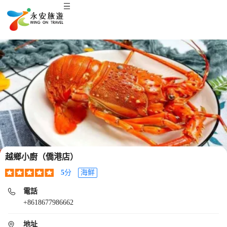
越鄉小廚（僑港店）
5
分
海鮮
電話
+8618677986662
地址