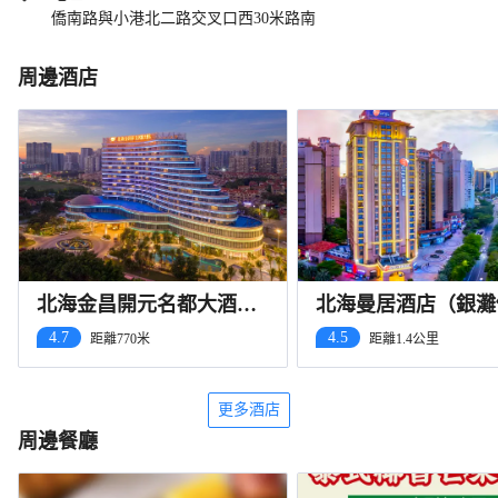
僑南路與小港北二路交叉口西30米路南
周邊酒店
北海金昌開元名都大酒店
北海曼居酒店（銀灘
（銀灘國際客運港店）
風情街店）
4.7
4.5
距離770米
距離1.4公里
更多酒店
周邊餐廳