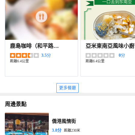
鹿島咖啡（和平路
亞米東南亞風味小廚
店）
3.5
分
0
分
距離6.4公里
距離6.4公里
更多餐廳
周邊景點
僑港風情街
3.8分
距離230米