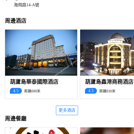
海飛路14-A號
周邊酒店
葫蘆島華泰國際酒店
葫蘆島鑫港商務酒店
4.5
4.5
距離690米
距離830米
更多酒店
周邊餐廳