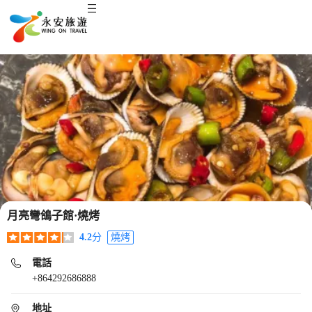
月亮彎鴿子館·燒烤
4.2
分
燒烤
電話
+864292686888
地址