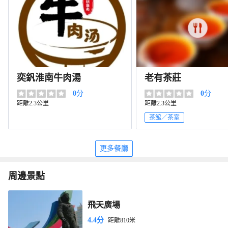
奕釩淮南牛肉湯
老有茶莊
0
分
0
分
距離2.3公里
距離2.3公里
茶館／茶室
更多餐廳
周邊景點
飛天廣場
4.4分
距離810米