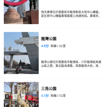
飛天廣場位於葫蘆島市龍灣新區大街中心轉盤，
是在原中心轉盤廣場基礎上改建而成。廣場充分
利用葫蘆島市作為中國航天一人——楊利偉故鄉
的獨特優勢，以弘揚“特別能吃苦、特別能戰鬥、
特別能攻關、特別能奉獻”的載人航天精神為主旋
律，是葫蘆島市的標誌性建築之一。廣場由中國
航天一人（楊利偉寫實全身雕像）、“飛天夢”
龍灣公園
（抽象主紀念體）、“飛天夢”的實現（人類航天
史浮雕牆）、九天柱（航天大事記及科普）和道
4.8分
距離1.3公里
運天積（十四級台階，象徵著首次航天飛行十四
圈和無限未來）五部分組成。航天員寫實全身像
高5.5米（含基礎2米）；抽象主紀念體高30米；
浮雕牆高2米；九天柱高5米。
龍灣公園位於葫蘆島市龍港區，介於龍港區與連
山區之間，東北臨海濱路，西靠龍灣大街，南側
為龍灣三號住宅區。公園綠化面積大，環境清
幽，空氣好，茨山從園內通過，四季有水，並將
公園分成東西兩個部分。夏季各種珍貴花卉爭奇
鬥艷，青山綠水環抱其中，景色分外妖嬈，是人
們遊覽、休息學習、鍛鍊身體、增進健康、陶冶
三角公園
情操的理想去處。
4.5分
距離3.7公里