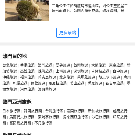
三角公園位於葫蘆島市連山區，因公園整體呈三
角形而得名。公園內綠樹成蔭，環境清幽，建有
涼亭和長椅供有人小憩。清晨或傍晚有不少市民
會前來散步，鍛煉，是個放鬆的好去處。
更多景點
熱門目的地
台北旅遊
|
香港旅遊
|
澳門旅遊
|
曼谷旅遊
|
首爾旅遊
|
大阪旅遊
|
東京旅遊
|
新
加坡旅遊
|
高雄旅遊
|
珠海旅遊
|
上海旅遊
|
深圳旅遊
|
吉隆坡旅遊
|
台中旅遊
|
沖繩旅遊
|
福岡旅遊
|
普吉島旅遊
|
北京旅遊
|
芭堤雅旅遊
|
胡志明市旅遊
|
廣州
旅遊
|
札幌旅遊
|
倫敦旅遊
|
馬尼拉旅遊
|
釜山旅遊
|
悉尼旅遊
|
名古屋旅遊
|
墨
爾本旅遊
|
河內旅遊
|
温哥華旅遊
熱門亞洲旅遊
日本旅行團
|
韓國旅行團
|
台灣旅行團
|
泰國旅行團
|
新加坡旅行團
|
越南旅行
團
|
馬爾代夫旅行團
|
柬埔寨旅行團
|
馬來西亞旅行團
|
沙巴旅行團
|
印尼旅行
團
|
富國島旅行團
|
不丹旅行團