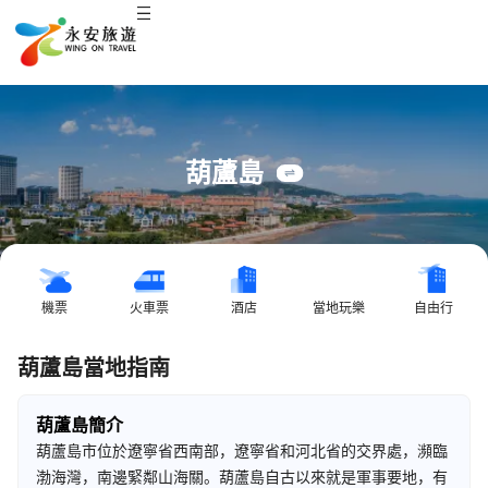
葫蘆島
機票
火車票
酒店
當地玩樂
自由行
葫蘆島當地指南
葫蘆島簡介
葫蘆島市位於遼寧省西南部，遼寧省和河北省的交界處，瀕臨
渤海灣，南邊緊鄰山海關。葫蘆島自古以來就是軍事要地，有