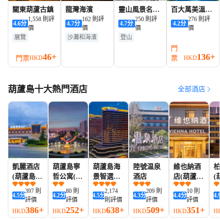
關東葫蘆古鎮
龍灣海濱
靈山風景名勝
百大萬美溫泉
1,558 則評
162 則評
區
250 則評
水上樂園
276 則評
4.6
分
4.7
分
4.7
分
4.2
分
價
價
價
價
展覽
沙灘和海濱
登山
農場和牧場
夜景
門
46+
136+
遊船觀光
夜景
門票
票
HKD
HKD
葫蘆島十大熱門酒店
全部酒店
凱麗酒店
葫蘆島寧
葫蘆島海
陸號温泉
維也納酒
(葫蘆島龍
哲公寓(飛
景智選假
酒店
店(葫蘆島
(
灣濱海店)
天廣場店)
日酒店
市政府海
天
397 則
80 則
2,174
209 則
10 則
4.5
分
4.2
分
4.5
分
4.3
分
4.4
分
4.
濱南路店)
評價
評價
則評價
評價
評價
386+
252+
638+
509+
351+
HKD
HKD
HKD
HKD
HKD
H