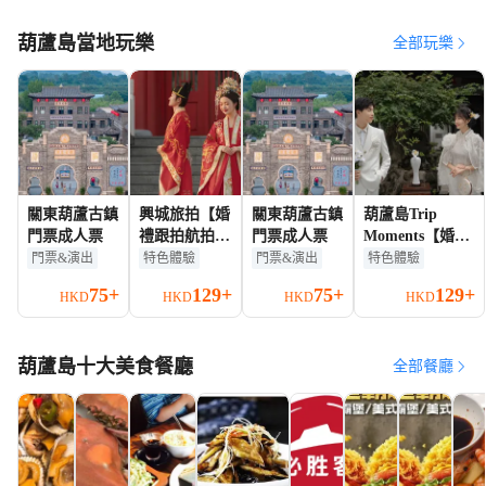
葫蘆島當地玩樂
全部玩樂
關東葫蘆古鎮
興城旅拍【婚
關東葫蘆古鎮
葫蘆島Trip
門票成人票
禮跟拍航拍街
門票成人票
Moments【婚紗
拍抓拍約拍/
寫真婚禮跟拍航
門票&演出
特色體驗
門票&演出
特色體驗
婚紗寫真/商
拍/宣傳片紀錄片
75+
129+
75+
129+
HKD
HKD
HKD
HKD
業攝影攝像/
微電影/商業攝影
翻譯】
攝像/翻譯】
葫蘆島十大美食餐廳
全部餐廳