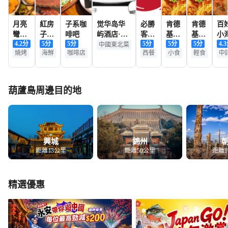
月亮
紅房
子系咖
觉华岛华
必勝
肯德
肯德
百
彎鴿
子漁
啡吧
屿酒店·餐
客
基
基
小
4.2
分
5
分
5
分
5
分
5
分
5
分
4.3
子館·
家小
厅
(飛
(龍
(飛
北
中國東北菜
燒烤
海鮮
咖啡店
西餐
小食
輕食
中
燒烤
院
天廣
灣大
天
潤
場
街
店)
店)
店)
葫蘆島周邊目的地
興城
錦州
距離13公里
距離50公里
距離1
精選優惠