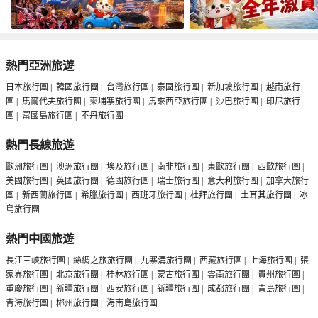
熱門亞洲旅遊
日本旅行團
|
韓國旅行團
|
台灣旅行團
|
泰國旅行團
|
新加坡旅行團
|
越南旅行
團
|
馬爾代夫旅行團
|
柬埔寨旅行團
|
馬來西亞旅行團
|
沙巴旅行團
|
印尼旅行
團
|
富國島旅行團
|
不丹旅行團
熱門長線旅遊
歐洲旅行團
|
澳洲旅行團
|
埃及旅行團
|
南非旅行團
|
東歐旅行團
|
西歐旅行團
|
美國旅行團
|
英國旅行團
|
德國旅行團
|
瑞士旅行團
|
意大利旅行團
|
加拿大旅行
團
|
新西蘭旅行團
|
希臘旅行團
|
西班牙旅行團
|
杜拜旅行團
|
土耳其旅行團
|
冰
島旅行團
熱門中國旅遊
長江三峽旅行團
|
絲綢之旅旅行團
|
九寨溝旅行團
|
西藏旅行團
|
上海旅行團
|
張
家界旅行團
|
北京旅行團
|
桂林旅行團
|
蒙古旅行團
|
雲南旅行團
|
貴州旅行團
|
重慶旅行團
|
新疆旅行團
|
西安旅行團
|
新疆旅行團
|
成都旅行團
|
青島旅行團
|
青海旅行團
|
郴州旅行團
|
海南島旅行團