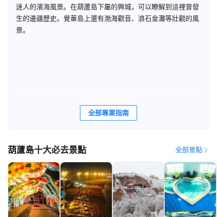
迷人的濱海風景。在葫蘆島下屬的興城，可以瞭解到這裡曾發
生的邊疆歷史。覺華島上還有渤海觀音、浪石金灘等壯觀的風
景。
全部專業指南
葫蘆島十大必去景點
全部景點