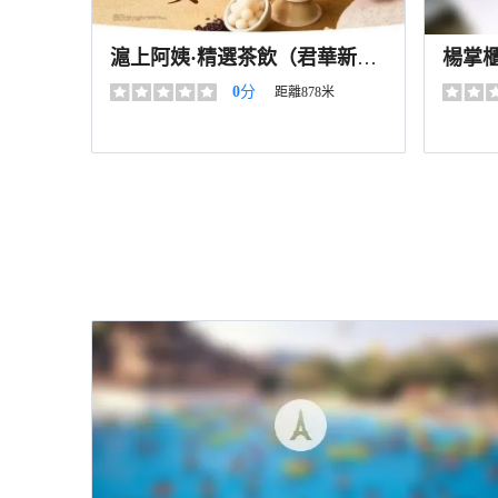
滬上阿姨·精選茶飲（君華新天
楊掌
地店）
0
分
距離878米