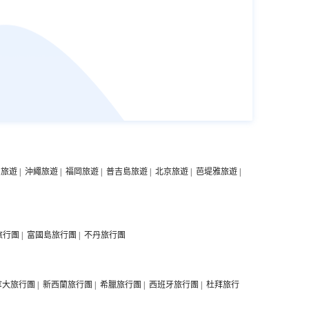
中旅遊
|
沖繩旅遊
|
福岡旅遊
|
普吉島旅遊
|
北京旅遊
|
芭堤雅旅遊
|
旅行團
|
富國島旅行團
|
不丹旅行團
拿大旅行團
|
新西蘭旅行團
|
希臘旅行團
|
西班牙旅行團
|
杜拜旅行