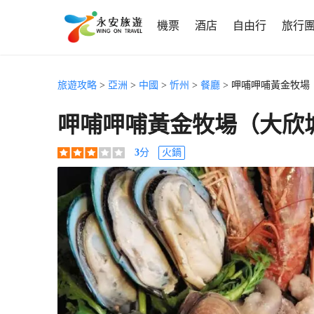
機票
酒店
自由行
旅行
旅遊攻略
>
亞洲
>
中國
>
忻州
>
餐廳
> 呷哺呷哺黃金牧場
呷哺呷哺黃金牧場（大欣
3
分
火鍋