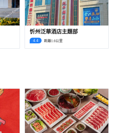
）
忻州泛華酒店主題部
4.4
距離1.6公里