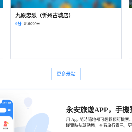
九原忠烈（忻州古城店）
0分
距離220米
更多景點
永安旅遊APP，手
用 App 隨時隨地都可輕鬆預訂機
蹤實時航班動態，查看旅行資訊，更