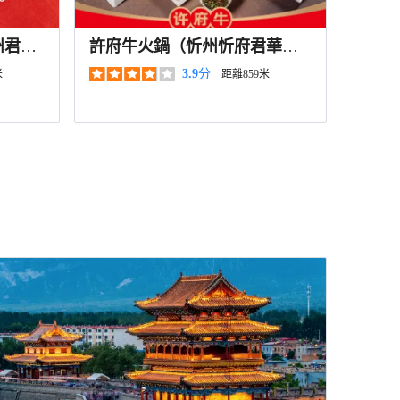
州君華
許府牛火鍋（忻州忻府君華新
天地購物廣場店）
3.9
分
米
距離859米