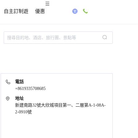
自主訂制遊
優惠
電話
+8619335708685
地址
新建南路32號大欣城項目第一、二層第A-1-08A-
2-0910號