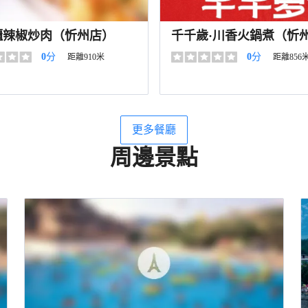
櫃辣椒炒肉（忻州店）
千千歲·川香火鍋煮（忻
店）
0
分
0
分
距離910米
距離856
更多餐廳
周邊景點