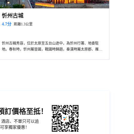
忻州古城
4.7分
距離1.3公里
忻州古稱秀容，位於太原至五台山途中，為忻州行署、地委駐
地。春秋時，忻州屬晉國，戰國時歸趙，秦漢時屬太原郡、雁門
郡、太平郡。隋代為新興都、雁門。唐、五代、宋時為忻州定襄
郡，金、元、明、清為忻州、代州、保德州。抗日戰爭、解放戰
爭期間大部分地區屬晉察冀，以西屬晉綏。1949年建忻州專區。
忻州城內文物古蹟有：忻州市北城門樓北城門樓。座落於忻州市
內，舊北城牆拱辰門上。北城門樓創建於明萬曆二十四年。樓身
座落在12米高的城牆之上，更顯其巍峨高大。雄偉壯觀。城牆巍
巍聳立，外塗硃紅，下築券門洞，洞頂甚高。底闊3米多。
機預訂價格至抵！
票、酒店、不單只可以追
可享獨家優惠！