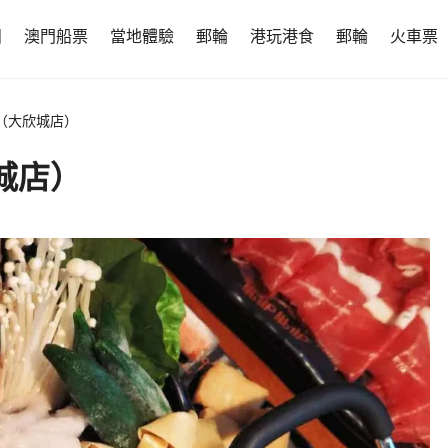
團
澳門船票
當地體驗
郵輪
港玩港食
郵輪
火車票
（大欣城店）
城店）