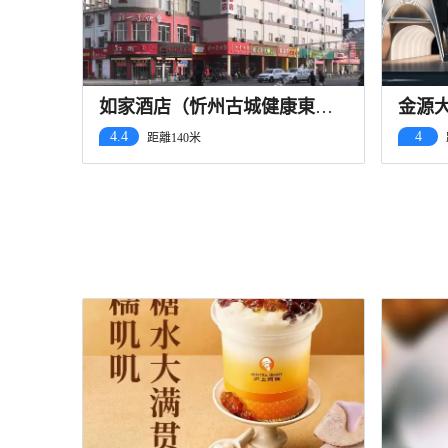
如家酒店（忻州古城健康東街
金源
店）
4.4
4
距離140米