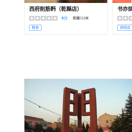
西府削筋麪（乾縣店）
书亦烧
0
分
距離533米
輕食
烘焙店