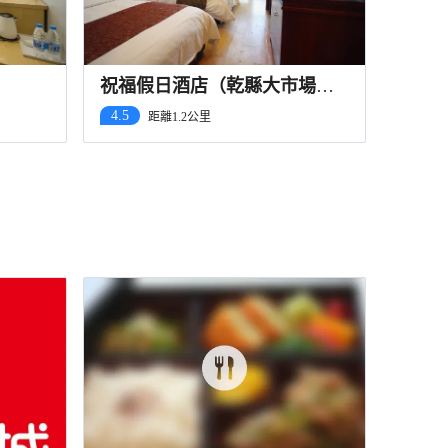
祝福假日酒店（乾縣大市場
店）
4.5
距離1.2公里