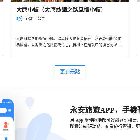
大唐小鎮（大唐絲綢之路風情小鎮）
3分
距離2.2公里
大唐絲綢之路風情小鎮，以乾陵大景區為依託，以古乾州的文化
為底藴，以絲綢之路風情為特色，將和正在建設中的漠谷河國家
旅遊風景區，形成歷史、人文和生態三位一體的，陝西省境內規
模特大，鄉村古鎮旅遊業態齊全的新型商貿旅遊綜合體。
更多景點
永安旅遊APP，手
用 App 隨時隨地都可輕鬆預訂機
蹤實時航班動態，查看旅行資訊，更