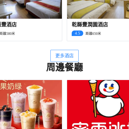
滙豐酒店
乾縣豐潤園酒店
4.5
距離580米
距離650米
更多酒店
周邊餐廳