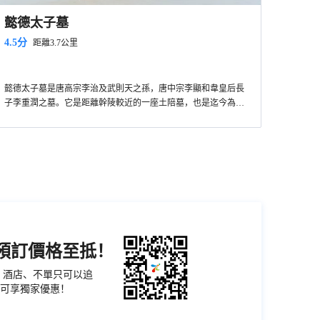
懿德太子墓
4.5分
距離3.7公里
懿德太子墓是唐高宗李治及武則天之孫，唐中宗李顯和韋皇后長
子李重潤之墓。它是距離幹陵較近的一座土陪墓，也是迄今為止
所發掘唐代墓葬中規模大、規格高、屬帝王級的陵墓。
懿德太子李重潤因與妹妹永泰公主、妹夫武延基竊議武則天晚年
私生活，被「杖殺」於洛陽。西元705年，唐中宗李顯即位，追封
為皇太子，諫曰「懿德」。公元706年將其靈柩由洛陽遷至陝西
“號墓為陵”，以帝王禮陪葬幹陵。
機預訂價格至抵！
票、酒店、不單只可以追
可享獨家優惠！