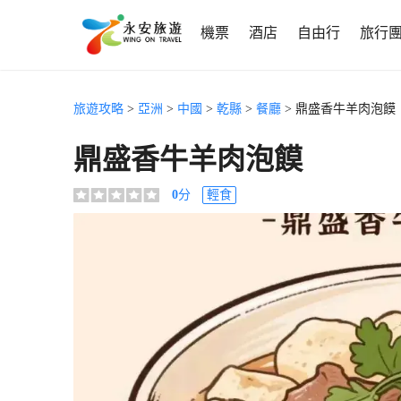
機票
酒店
自由行
旅行
旅遊攻略
>
亞洲
>
中國
>
乾縣
>
餐廳
> 鼎盛香牛羊肉泡饃
鼎盛香牛羊肉泡饃
0
分
輕食