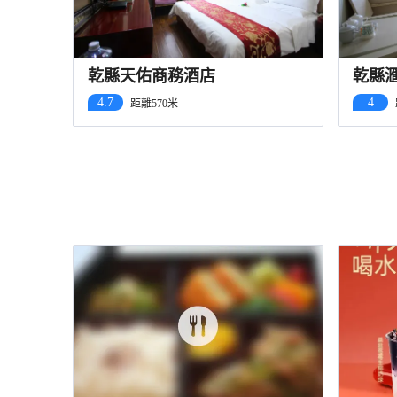
乾縣天佑商務酒店
乾縣
4.7
4
距離570米