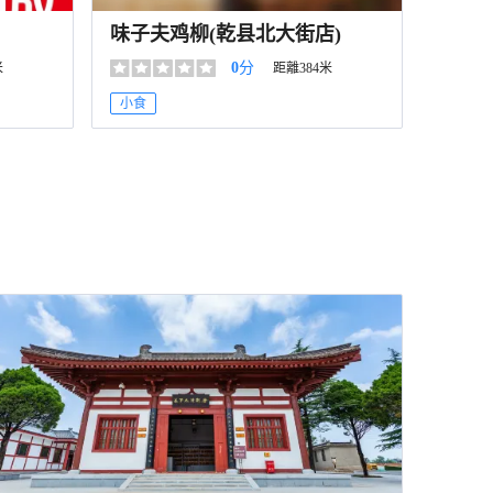
味子夫鸡柳(乾县北大街店)
0
分
米
距離384米
小食