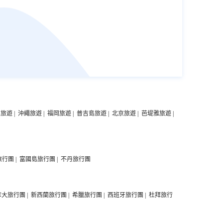
墓道全長100.8米，寬3.9公尺。由墓道、六個過洞、七個天井、八
個便房、前後甬道、前後墓室組成。墓內較為寶貴的是壁畫。這
中旅遊
|
沖繩旅遊
|
福岡旅遊
|
普吉島旅遊
|
北京旅遊
|
芭堤雅旅遊
|
些壁畫內容豐富，色彩絢麗，生活氣息濃鬱，充分展現出盛唐的
氣勢和環境，對研究唐代的歷史和文化提供了很重要的實物資
料，也向人們展示了唐朝畫師高超的藝術造詣和將近一千三百年
前中國已高度發展的繪畫水平。
旅行團
|
富國島旅行團
|
不丹旅行團
拿大旅行團
|
新西蘭旅行團
|
希臘旅行團
|
西班牙旅行團
|
杜拜旅行