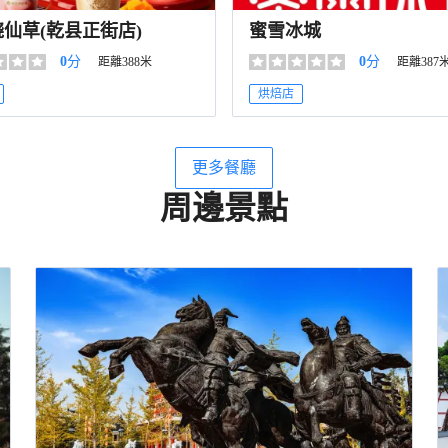
仙草(乾县正街店)
蜜雪冰城
0
分
0
分
距離388米
距離387
烘焙店
更多餐廳
周邊景點