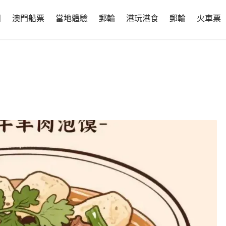
團
澳門船票
當地體驗
郵輪
港玩港食
郵輪
火車票