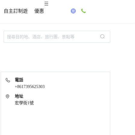
自主訂制遊
優惠
電話
+8617395625303
地址
宏學街1號