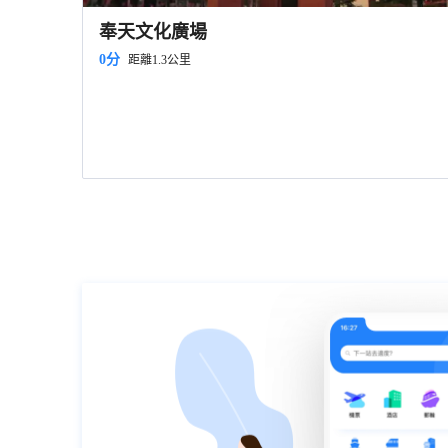
奉天文化廣場
0分
距離1.3公里