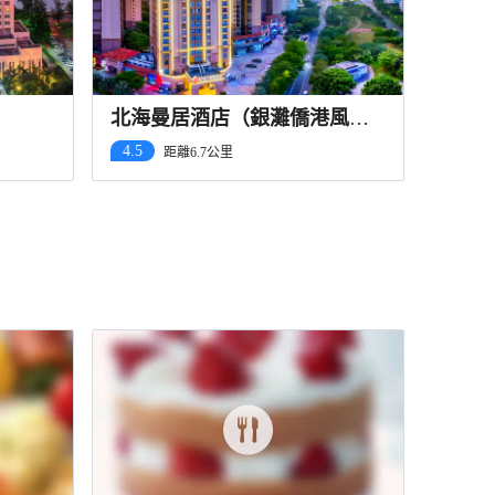
北海曼居酒店（銀灘僑港風情
街店）
4.5
距離6.7公里