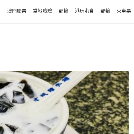
團
澳門船票
當地體驗
郵輪
港玩港食
郵輪
火車票