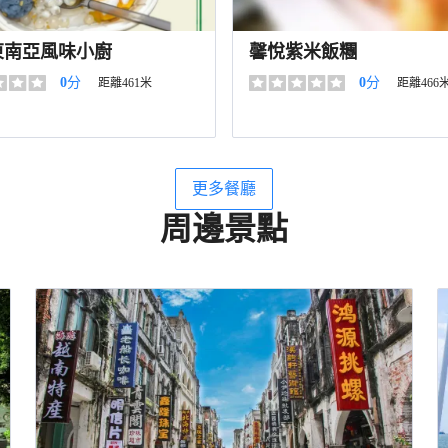
東南亞風味小廚
馨悅紫米飯糰
0
分
0
分
距離461米
距離466
更多餐廳
周邊景點