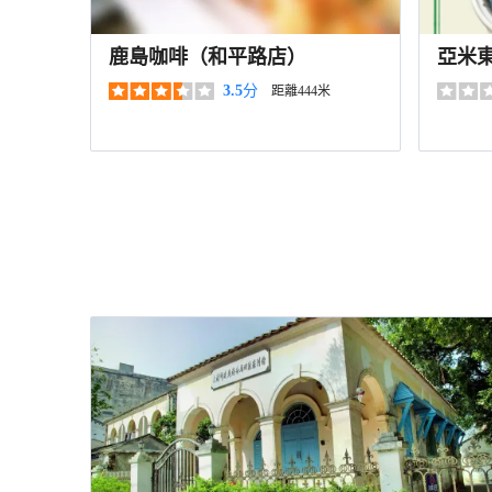
鹿島咖啡（和平路店）
亞米
3.5
分
距離444米