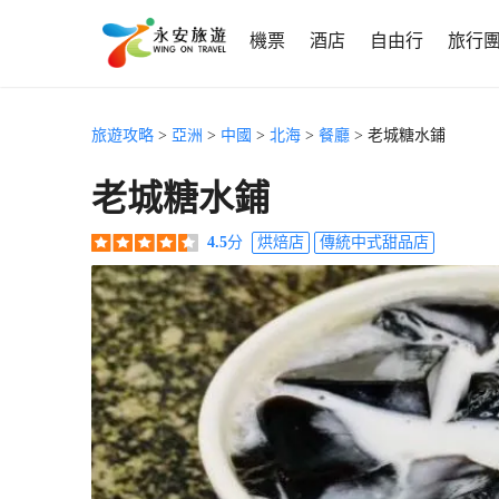
機票
酒店
自由行
旅行
旅遊攻略
>
亞洲
>
中國
>
北海
>
餐廳
> 老城糖水鋪
老城糖水鋪
4.5
分
烘焙店
傳統中式甜品店