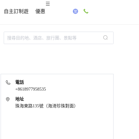
自主訂制遊
優惠
電話
+8618977958535
地址
珠海東路135號（海渏珍珠對面）