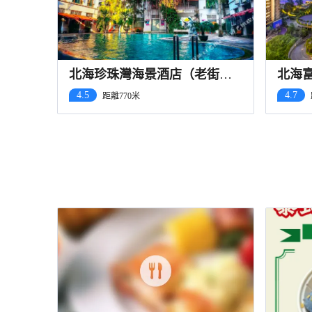
北海珍珠灣海景酒店（老街海
北海
景店）
4.5
4.7
距離770米