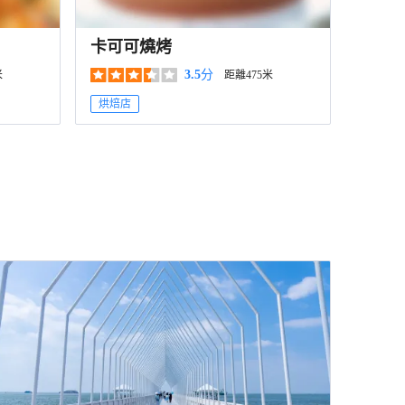
卡可可燒烤
3.5
分
米
距離475米
烘焙店