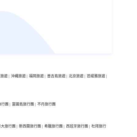
中旅遊
|
沖繩旅遊
|
福岡旅遊
|
普吉島旅遊
|
北京旅遊
|
芭堤雅旅遊
|
旅行團
|
富國島旅行團
|
不丹旅行團
拿大旅行團
|
新西蘭旅行團
|
希臘旅行團
|
西班牙旅行團
|
杜拜旅行