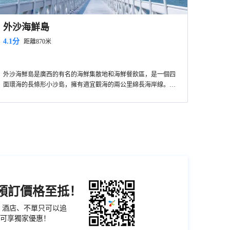
外沙海鮮島
4.1分
距離870米
外沙海鮮島是廣西的有名的海鮮集散地和海鮮餐飲區，是一個四
面環海的長條形小沙島，擁有適宜觀海的兩公里綿長海岸線。島
內東區建有高檔海鮮酒樓、藝術家村等海鮮主題樂園，西區是以
運動為主題的海濱休閒度假酒店群。
機預訂價格至抵！
票、酒店、不單只可以追
可享獨家優惠！