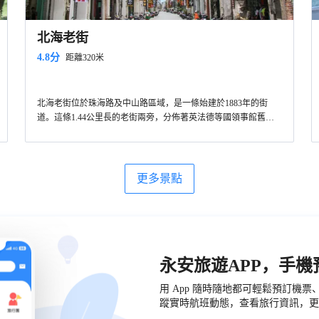
北海老街
4.8分
距離320米
北海老街位於珠海路及中山路區域，是一條始建於1883年的街
道。這條1.44公里長的老街兩旁，分佈著英法德等國領事館舊
址，以及德國森寶洋行舊址和天主教堂女修院舊址等許多中西合
璧的騎樓式建築，見證了北海曾經的繁華。
更多景點
永安旅遊APP，手
用 App 隨時隨地都可輕鬆預訂機
蹤實時航班動態，查看旅行資訊，更