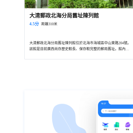
大清郵政北海分局舊址陳列館
4.5分
距離310米
大清郵政北海分局舊址陳列館位於北海市海城區中山東路204號。
該館是目前廣西尚存歷史較長、保存較完整的郵局舊址。館內展
示著晚清至民國時期北海地區的郵政發展歷史，主要分為南天北
海話郵驛、大清郵政在北海、民國的北海郵政三大主題展示。