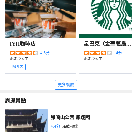
IYH咖啡店
星巴克（金華義烏銀
泰伊美店）
4.5
分
4
分
距離2.3公里
距離2.3公里
咖啡店
更多餐廳
周邊景點
雞鳴山公園-鳳翔閣
4.4分
距離760米