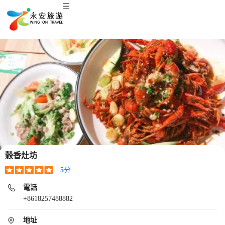
穀香灶坊
5
分
電話
+8618257488882
地址