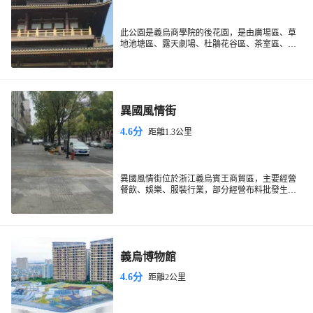
此公園是義烏商學院的後花園，是由廣場區、草
地池塘區、露天劇場、杜鵑花谷區、茶室區、山
林區、博物館區幾大部分組成。
異國風情街
4.6分
距離1.3公里
異國風情街位於浙江義烏賓王商貿區，主要經營
餐飲、娛樂、服裝行業，部分經營布料批發生
意，商業氛圍較濃。異國風情街具體分為特色餐
飲功能區、休閒娛樂功能區、精品購物功能區，
既滿足本地人的需求，也能滿足遊客的需求。
義烏博物館
4.6分
距離2公里