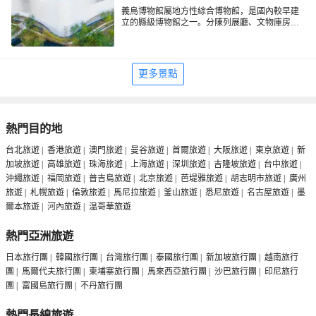
義烏博物館屬地方性綜合博物館，是國內較早建
立的縣級博物館之一。分陳列展廳、文物庫房、
辦公用房三大部分。陳列展廳以義烏史蹟陳列、
專題陳列為主。史蹟按歷史沿革陳列，展出從新
石器時代至明清各個時期的文物及本地主要歷史
名人的史蹟等。
更多景點
熱門目的地
台北旅遊
|
香港旅遊
|
澳門旅遊
|
曼谷旅遊
|
首爾旅遊
|
大阪旅遊
|
東京旅遊
|
新
加坡旅遊
|
高雄旅遊
|
珠海旅遊
|
上海旅遊
|
深圳旅遊
|
吉隆坡旅遊
|
台中旅遊
|
沖繩旅遊
|
福岡旅遊
|
普吉島旅遊
|
北京旅遊
|
芭堤雅旅遊
|
胡志明市旅遊
|
廣州
旅遊
|
札幌旅遊
|
倫敦旅遊
|
馬尼拉旅遊
|
釜山旅遊
|
悉尼旅遊
|
名古屋旅遊
|
墨
爾本旅遊
|
河內旅遊
|
温哥華旅遊
熱門亞洲旅遊
日本旅行團
|
韓國旅行團
|
台灣旅行團
|
泰國旅行團
|
新加坡旅行團
|
越南旅行
團
|
馬爾代夫旅行團
|
柬埔寨旅行團
|
馬來西亞旅行團
|
沙巴旅行團
|
印尼旅行
團
|
富國島旅行團
|
不丹旅行團
熱門長線旅遊