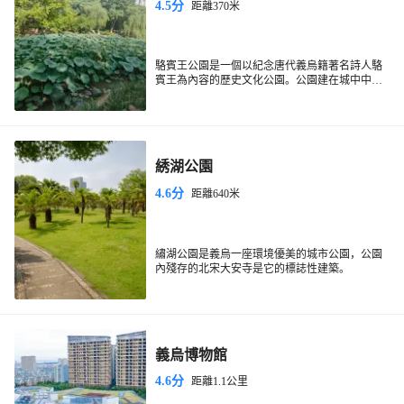
4.5分
距離370米
駱賓王公園是一個以紀念唐代義烏籍著名詩人駱
賓王為內容的歷史文化公園。公園建在城中中
路，整座公園以駱賓王的生活經歷為素材，以自
然山水為主體，由勁節虛懷、詠鵝、風瀟水寒等6
個景區組成。它展現了這位傑出詩人傳奇的一
生。駱賓王作為“初唐四傑”之一，為開闢唐代文
學的繁榮局面作出了貢獻，因而成為中國文學史
綉湖公園
上有影響的人物，長期來受到人們的讚譽。
4.6分
距離640米
繡湖公園是義烏一座環境優美的城市公園，公園
內殘存的北宋大安寺是它的標誌性建築。
義烏博物館
4.6分
距離1.1公里