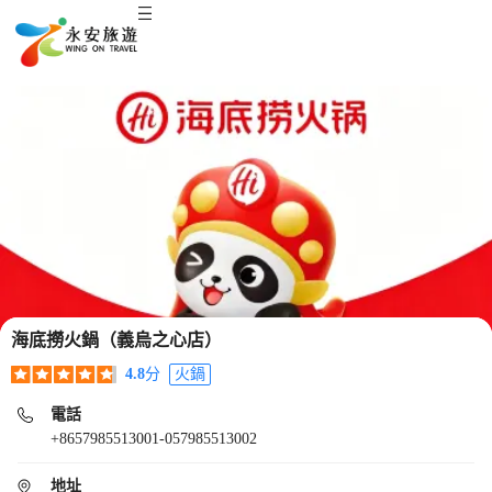
海底撈火鍋（義烏之心店）
4.8
分
火鍋
電話
+8657985513001-057985513002
地址