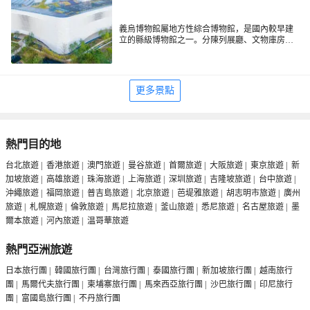
義烏博物館屬地方性綜合博物館，是國內較早建
立的縣級博物館之一。分陳列展廳、文物庫房、
辦公用房三大部分。陳列展廳以義烏史蹟陳列、
專題陳列為主。史蹟按歷史沿革陳列，展出從新
石器時代至明清各個時期的文物及本地主要歷史
名人的史蹟等。
更多景點
熱門目的地
台北旅遊
|
香港旅遊
|
澳門旅遊
|
曼谷旅遊
|
首爾旅遊
|
大阪旅遊
|
東京旅遊
|
新
加坡旅遊
|
高雄旅遊
|
珠海旅遊
|
上海旅遊
|
深圳旅遊
|
吉隆坡旅遊
|
台中旅遊
|
沖繩旅遊
|
福岡旅遊
|
普吉島旅遊
|
北京旅遊
|
芭堤雅旅遊
|
胡志明市旅遊
|
廣州
旅遊
|
札幌旅遊
|
倫敦旅遊
|
馬尼拉旅遊
|
釜山旅遊
|
悉尼旅遊
|
名古屋旅遊
|
墨
爾本旅遊
|
河內旅遊
|
温哥華旅遊
熱門亞洲旅遊
日本旅行團
|
韓國旅行團
|
台灣旅行團
|
泰國旅行團
|
新加坡旅行團
|
越南旅行
團
|
馬爾代夫旅行團
|
柬埔寨旅行團
|
馬來西亞旅行團
|
沙巴旅行團
|
印尼旅行
團
|
富國島旅行團
|
不丹旅行團