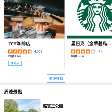
IYH咖啡店
星巴克（金華義烏銀
泰伊美店）
4.5
分
4
分
距離306米
距離257米
咖啡店
更多餐廳
周邊景點
駱賓王公園