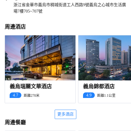
浙江省金華市義烏市稠城街道工人西路9號義烏之心城市生活廣
場7樓705~707號
周邊酒店
義烏瑞麗文華酒店
義烏錦都酒店
4.7
4.9
距離270米
距離1.1公里
更多酒店
周邊餐廳