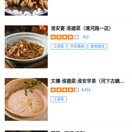
淮安宴·淮揚菜（清河路一店）
4
分
江浙菜
中式風格
氣氛絕佳
文樓·淮揚菜·淮安早茶（河下古鎮
店）
4.3
分
江浙菜