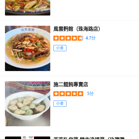
風雲麪館（珠海路店）
4.7
分
小食
施二餛飩專賣店
5
分
小食