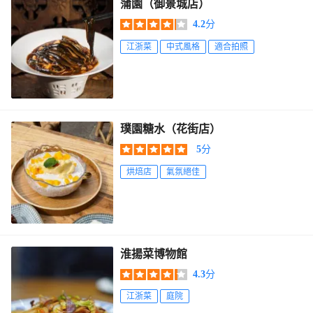
蒲園（御景城店）
4.2
分
江浙菜
中式風格
適合拍照
璞園糖水（花街店）
5
分
烘焙店
氣氛絕佳
淮揚菜博物館
4.3
分
江浙菜
庭院