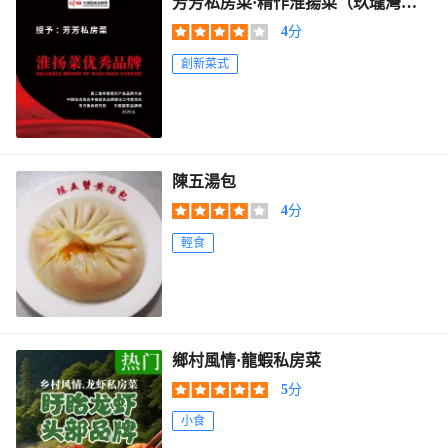
芳芳私房菜·精作淮揚菜（玖瓏灣
店）
4
分
創新菜式
陳五湯包
4
分
輕食
鄉村風情·龍蝦私房菜
5
分
小食