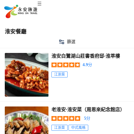
淮安餐廳
篩選
淮安白鷺湖山莊書香府邸·淮萃樓
4.9
分
江浙菜
老淮安·淮安菜（周恩來紀念館店）
5
分
江浙菜
中式風格