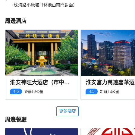
珠海路小康城（缽池山南門對面）
周邊酒店
淮安神旺大酒店（市中心
淮安富力萬達嘉華酒
萬象城店）
4.6
4.5
距離1.3公里
距離1.4公里
更多酒店
周邊餐廳