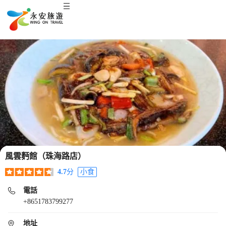
風雲麪館（珠海路店）
4.7
分
小食
電話
+8651783799277
地址