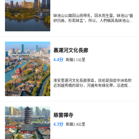
缽池山公園因山而得名，因水而生靈。缽池山“盤
紓凹曲，形若缽盂”，所以，人們稱其為缽池山。
唐代杜光庭的《洞天福地記》中記載缽池山被列
為道教“七十二福地”之一，傳説周公子喬曾在此
煉丹。周公子喬是周靈王的太子，賦性閑靜，喜
好吹笙，常樂聲環繞。他才智過人，15歲就把晉
平公使者叔謄問得瞠目結舌，無言以對。後因政
裏運河文化長廊
見與他的父親不同出走，浪跡於伊、洛二水之
間，拜浮邱公為師，在嵩山學道三十餘年。道成
4.4分
距離2.1公里
擇地煉丹，到淮水下游，發現了這個“幽遠閑曠”
的缽池山。李白《淮陰書懷》詩曰：“飛鳧從西
來，適與佳興並。眷言王喬舄，婉孌故人情”，説
的就是公子喬在缽池山煉丹飛昇的故事。
淮安里運河文化長廊景區，目前是指從中洲島附
近到越秀橋的部分，河邊布有綠化帶，沿途既有
古代老宅，又有新興的城市高樓，還有一些展館
可看，是不錯的觀光路線。沿河散散步，或者坐
遊船行於運河上，興許你會更加了解這個在歷史
上曾因漕運而達到輝煌的城市。
慈雲禪寺
4.3分
距離2.4公里