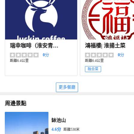
瑞幸咖啡（淮安青創
鴻福樓| 淮揚土菜
空間店）
0
分
0
分
距離6.4公里
距離6.4公里
融合菜
更多餐廳
周邊景點
缽池山
4.6分
距離530米