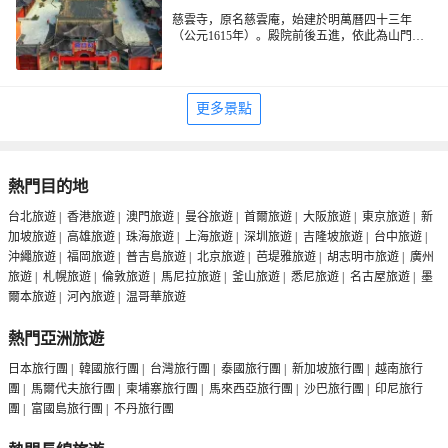
慈雲寺，原名慈雲庵，始建於明萬曆四十三年
（公元1615年）。殿院前後五進，依此為山門
殿、金剛殿、大雄寶殿、藏經殿和國師殿。大山
門上懸掛着雍正皇帝欽賜匾額，殿內佛像莊嚴，
殿宇華麗壯觀，寺內花木葱鬱。其後，又屢蒙皇
帝賜紫衣袈裟、賜藏經、傘蓋經、玉如意和藤杖
更多景點
麪等，遂名躋江淮，成為大叢林。
熱門目的地
台北旅遊
|
香港旅遊
|
澳門旅遊
|
曼谷旅遊
|
首爾旅遊
|
大阪旅遊
|
東京旅遊
|
新
加坡旅遊
|
高雄旅遊
|
珠海旅遊
|
上海旅遊
|
深圳旅遊
|
吉隆坡旅遊
|
台中旅遊
|
沖繩旅遊
|
福岡旅遊
|
普吉島旅遊
|
北京旅遊
|
芭堤雅旅遊
|
胡志明市旅遊
|
廣州
旅遊
|
札幌旅遊
|
倫敦旅遊
|
馬尼拉旅遊
|
釜山旅遊
|
悉尼旅遊
|
名古屋旅遊
|
墨
爾本旅遊
|
河內旅遊
|
温哥華旅遊
熱門亞洲旅遊
日本旅行團
|
韓國旅行團
|
台灣旅行團
|
泰國旅行團
|
新加坡旅行團
|
越南旅行
團
|
馬爾代夫旅行團
|
柬埔寨旅行團
|
馬來西亞旅行團
|
沙巴旅行團
|
印尼旅行
團
|
富國島旅行團
|
不丹旅行團