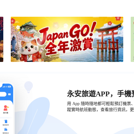
永安旅遊APP，手
用 App 隨時隨地都可輕鬆預訂機
蹤實時航班動態，查看旅行資訊，更