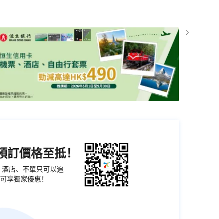
機預訂價格至抵！
票、酒店、不單只可以追
可享獨家優惠！