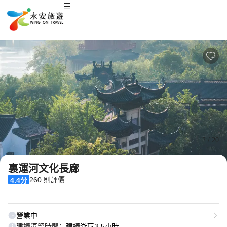
2
/
20
裏運河文化長廊
260 則評價
4.4分
營業中
建議逗留時間：
建議游玩3-5小時