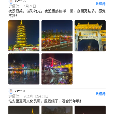
B6***56
5
超棒
評價於： 4月21日
夜景很美，溢彩流光，夜遊畫舫值得一坐，夜間亮點多，感覺
不錯！
S0***81
5
超棒
評價於： 2023年12月31日
淮安里運河文化長廊，風景絕了，適合跨年噢！