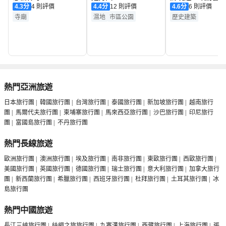
4.3
分
4 則評價
4.4
分
12 則評價
4.6
分
6 則評價
寺廟
濕地
市區公園
歷史建築
熱門亞洲旅遊
日本旅行團
|
韓國旅行團
|
台灣旅行團
|
泰國旅行團
|
新加坡旅行團
|
越南旅行
團
|
馬爾代夫旅行團
|
柬埔寨旅行團
|
馬來西亞旅行團
|
沙巴旅行團
|
印尼旅行
團
|
富國島旅行團
|
不丹旅行團
熱門長線旅遊
歐洲旅行團
|
澳洲旅行團
|
埃及旅行團
|
南非旅行團
|
東歐旅行團
|
西歐旅行團
|
美國旅行團
|
英國旅行團
|
德國旅行團
|
瑞士旅行團
|
意大利旅行團
|
加拿大旅行
團
|
新西蘭旅行團
|
希臘旅行團
|
西班牙旅行團
|
杜拜旅行團
|
土耳其旅行團
|
冰
島旅行團
熱門中國旅遊
長江三峽旅行團
|
絲綢之旅旅行團
|
九寨溝旅行團
|
西藏旅行團
|
上海旅行團
|
張