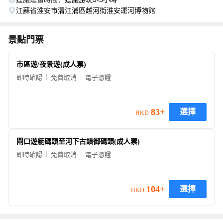
江蘇省淮安市清江浦區越河街淮安運河博物館
景點門票
市區遊/夜景遊(成人票)
即時確認
免費取消
電子憑證
83+
選擇
HKD
閘口遊艇碼頭至河下古鎮御碼頭(成人票)
即時確認
免費取消
電子憑證
104+
選擇
HKD