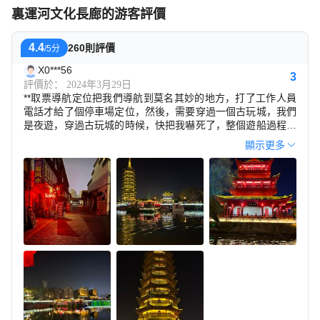
裏運河文化長廊的游客評價
4.4
260則評價
/5分
X0***56
3
評價於： 2024年3月29日
**取票導航定位把我們導航到莫名其妙的地方，打了工作人員
電話才給了個停車場定位，然後，需要穿過一個古玩城，我們
是夜遊，穿過古玩城的時候，快把我嚇死了，整個遊船過程還
可以，有电子講解，但是，遊船不太規範，沒有救生衣發放，
顯示更多
萬一萬一萬一發生事故&hellip;&hellip;