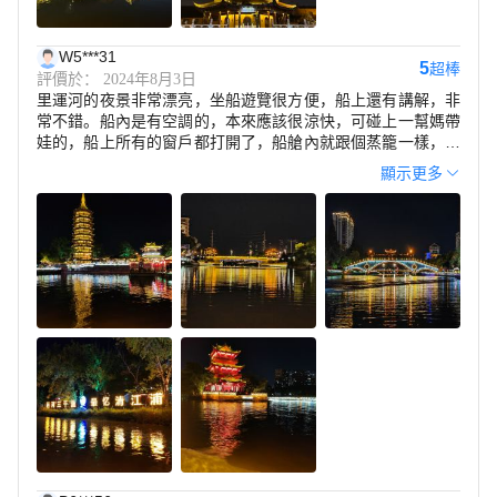
W5***31
5
超棒
評價於： 2024年8月3日
里運河的夜景非常漂亮，坐船遊覽很方便，船上還有講解，非
常不錯。船內是有空調的，本來應該很涼快，可碰上一幫媽帶
娃的，船上所有的窗戶都打開了，船艙內就跟個蒸籠一樣，工
作人員也不管。看着別的過往船都窗戶緊閉，羡慕啊。除去這
顯示更多
個，里運河的景色還是不錯的。