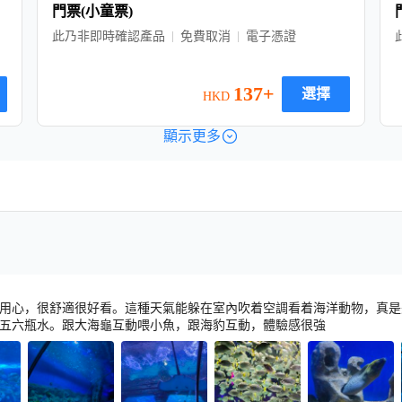
門票(小童票)
此乃非即時確認產品
免費取消
電子憑證
137+
選擇
HKD
顯示更多
用心，很舒適很好看。這種天氣能躲在室內吹着空調看着海洋動物，真是
五六瓶水。跟大海龜互動喂小魚，跟海豹互動，體驗感很強