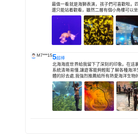
最值一看就是海獅表演，孩子們可喜歡啦。四
還只能站着觀看，雖然二層有個小角樓可以坐
M7***15
5
超棒
北海海底世界給我留下了深刻的印象。在這裏
系統清晰易懂,讓遊客能夠輕鬆了解各種海洋
體的好去處,我強烈推薦給所有熱愛海洋生物