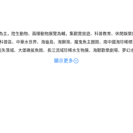
物為主，陸生動物、兩棲動物展覽為輔，集觀賞旅遊、科普教育、休閒娛
科普區、中華水世界、海龜島、海獅灣、魔鬼魚主題館、南中國海珍稀標
海底失落城、大堡礁鯊魚館、長江流域珍稀水生物展、海獸歡樂劇場、夢幻
界總儲水量近9000噸，展示總面積45000平方米，其文化內涵、展示
顯示更多