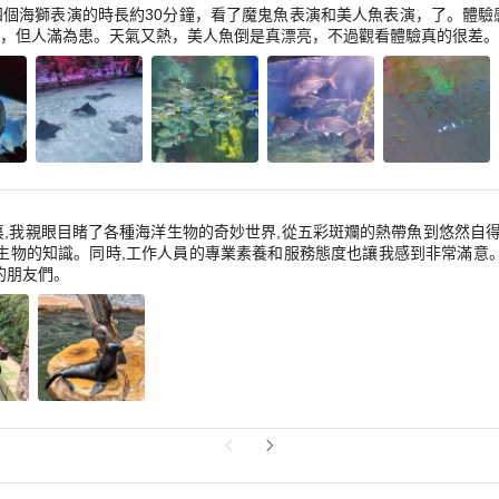
個海獅表演的時長約30分鐘，看了魔鬼魚表演和美人魚表演，了。體驗
，但人滿為患。天氣又熱，美人魚倒是真漂亮，不過觀看體驗真的很差。
,我親眼目睹了各種海洋生物的奇妙世界,從五彩斑斕的熱帶魚到悠然自得
生物的知識。同時,工作人員的專業素養和服務態度也讓我感到非常滿意
的朋友們。