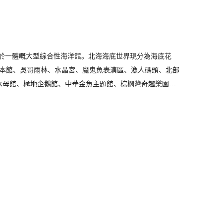
樂於一體嘅大型綜合性海洋館。北海海底世界現分為海底花
本館、吳哥雨林、水晶宮、魔鬼魚表演區、漁人碼頭、北部
水母館、極地企鵝館、中華金魚主題館、棕櫚灣奇趣樂園、
方式、規模同魚類品種喺全國海洋館中名列前茅。喺呢度，每