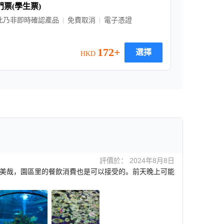
門票(學生票)
此乃非即時確認產品
免費取消
電子憑證
172+
選擇
HKD
評價於： 2024年8月8日
美哉，園區里的餐飲消費也是可以接受的。前天晚上可能