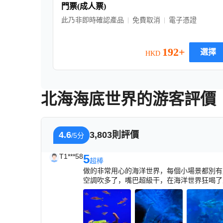
門票(成人票)
此乃非即時確認產品
免費取消
電子憑證
192+
選擇
HKD
北海海底世界的游客評價
4.6
3,803則評價
/5分
T1***58
5
超棒
做的非常用心的海洋世界，每個小場景都別有
空調吹多了，嘴巴超級干，在海洋世界狂喝了