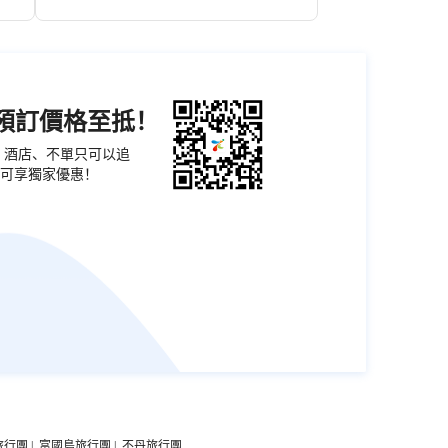
比堅尼泳衣嘅靚女潛水小姐同鯊魚共舞嘅曼妙奇觀；隆重嘅
機預訂價格至抵！
、海獸歡樂劇場精彩嘅海獅表演，讓您嘆為觀止。漫步百米
票、酒店、不單只可以追
，仲有來自太平洋同印度洋上千種珍奇魚類；重達一萬五千
可享獨家優惠！
旅行團
|
富國島旅行團
|
不丹旅行團