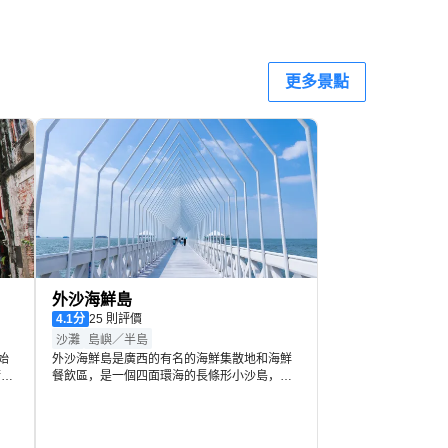
奇」；聰明可愛嘅動物明星南美海獅；漂洋過海，萬里迢迢
更多景點
角落都隱藏著一個神秘美麗的夢，向您訴說著一個個動人的
外沙海鮮島
4.1
分
25 則評價
沙灘
島嶼／半島
始
外沙海鮮島是廣西的有名的海鮮集散地和海鮮
街兩
餐飲區，是一個四面環海的長條形小沙島，擁
國
有適宜觀海的兩公里綿長海岸線。島內東區建
中
有高檔海鮮酒樓、藝術家村等海鮮主題樂園，
西區是以運動為主題的海濱休閒度假酒店群。