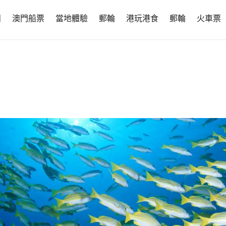
團
澳門船票
當地體驗
郵輪
港玩港食
郵輪
火車票