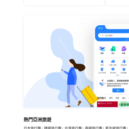
外型標本、骨骼標本、貝殼標本、珍珠標本上
百件。其鎮館之寶是中國罕見的天然海水珍珠
“南珠王”和“海之王冠”。
您首先會睇到一系列充滿海洋文化氣息嘅精品表演節目：海
海底婚禮——延續「鐵達尼號」中嗰段令人蕩氣迴腸嘅經典
長嘅海底隧道，您會發現，有沉沒嘅古埃及神廟、古代海上
公斤嘅鯨魚骨骼同素有美人魚之稱嘅儒艮標本。
熱門亞洲旅遊
日本旅行團
|
韓國旅行團
|
台灣旅行團
|
泰國旅行團
|
新加坡旅行團
|