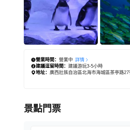
營業時間：
營業中
詳情
建議逗留時間：
建議游玩3-5小時
地址：
廣西壯族自治區北海市海城區茶亭路2
景點門票