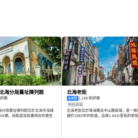
嘅噬人鯊；由渤海千里漂流到北海市僑港海面，充滿傳奇色彩嘅海豹「奇
水母世界，感受千姿百態、
絢麗多彩的海底花園
……總之，這裡的每一個
北海分局舊址陳列館
北海老街
 則評價
4.8
分
2,149 則評價
特色街區
海分局舊址陳列館位於北海市海城
北海老街位於珠海路及中山路區域，是一條
204號。該館是目前廣西尚存歷史較
建於1883年的街道。這條1.44公里長的老
完整的郵局舊址。館內展示著晚清
旁，分佈著英法德等國領事館舊址，以及德
北海地區的郵政發展歷史，主要分
森寶洋行舊址和天主教堂女修院舊址等許多
話郵驛、大清郵政在北海、民國的
西合璧的騎樓式建築，見證了北海曾經的繁
大主題展示。
華。