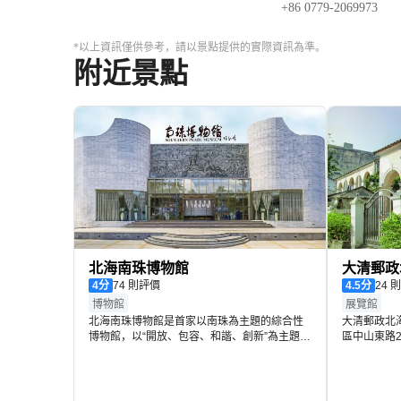
+86 0779-2069973
*以上資訊僅供參考，請以景點提供的實際資訊為準。
喺海底，您仲可以零距離接觸體型龐大嘅魔鬼魚、兇猛震撼
附近景點
而來嘅超萌極地企鵝；身臨其境體驗五光十色、神奇夢幻嘅
海洋故事。
北海南珠博物館
大清郵政
4
分
74 則評價
4.5
分
24
博物館
展覽館
北海南珠博物館是首家以南珠為主題的綜合性
大清郵政北
博物館，以“開放、包容、和諧、創新”為主題，
區中山東路
以南珠歷史為主線，以南珠文化為背景，再現
長、保存較
“大海的精華”、 “三千年的心靈圖騰”、“神奇的
至民國時期
珍珠”、“皇家寵愛”、“南珠輝煌”、“精雕細琢”六
為南天北海
大神奇。館內藏珍貴文物千餘件，有海洋生物
北海郵政三