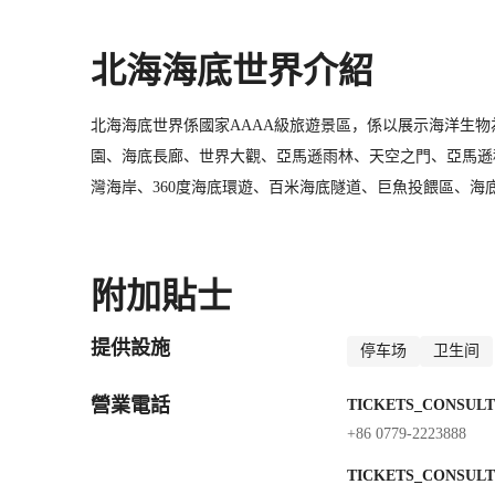
北海海底世界介紹
北海海底世界係國家AAAA級旅遊景區，係以展示海洋生
園、海底長廊、世界大觀、亞馬遜雨林、天空之門、亞馬遜
灣海岸、360度海底環遊、百米海底隧道、巨魚投餵區、
兩棲爬行部落、海洋精靈王國等三十大遊覽景觀。北海海底世
日都會有多場精彩刺激嘅水下表演等住您！
附加貼士
提供設施
停车场
卫生间
營業電話
TICKETS_CONSULT
+86 0779-2223888
TICKETS_CONSULT