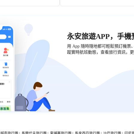
底失落城震撼嘅「黃金風暴」表演、水中演繹優美嘅「人魚傳說」；身穿
永安旅遊APP，手
愛情故事；仲有海底隧道區內大型海底觀賞屏幕中精彩新穎嘅魔鬼魚表演
用 App 隨時隨地都可輕鬆預訂機
絲綢之路嘅沉沒古船、二次大戰嘅沉船同飛機、正在熊熊噴發嘅海底火山
蹤實時航班動態，查看旅行資訊，更
越南旅行團
|
馬爾代夫旅行團
|
柬埔寨旅行團
|
馬來西亞旅行團
|
沙巴旅行團
|
印尼