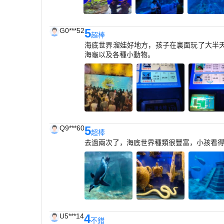
G0***52
5
超棒
海底世界溜娃好地方，孩子在裏面玩了大半
海龜以及各種小動物。
Q9***60
5
超棒
去過兩次了，海底世界種類很豐富，小孩看
U5***14
4
不錯