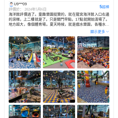
U9***09
5
超棒
評價於： 2024年5月6日
海洋館評價過了。童趣樂園挺贊的，就在龍宮海洋館入口右邊
的滾梯，上二樓就是了。只是關門早點，17點就開始清場了。
地方超大，像個體育場。夏天時候，就是戲水樂園，各種水上
滑梯。其他季節，就改成童趣樂園。有海洋球區，碰床區，沙
顯示更多
子區、積木區、撈魚區、樂高橡皮泥區。。。面積都很大。外
邊下雨，室內樂園玩兒，正合適，挺值的。上午10點去海洋
館，12點半看完白鯨表演，吃完飯，然後過來，可以玩兒一下
午。有大人休息區需要注意的是，海洋球最裏面，有點深，估
計快1米了，大人在裏面走路都非常費勁。沒有成人幫助11、2
歲的孩子，恐怕無法穿過深深的海洋球，到達滑梯區。孩子如
果摔倒了，站起來、走出來得用很久，體力消耗很大，可能會
害怕。如果沒有大人陪，孩子最好別獨自到海洋球的最深處。
森林萌寵區，從一樓海洋館入口往右，路過到樂園的滾梯，繼
續走，穿過小門，坐電梯到3層。到了，就知道為什麼是贈送
的了。很小，走一圈10幾分鐘。有個迷你漂流，迷你到，我和
兒子一共200斤，竟然卡在升降器里了，哈哈哈。一個船30元
好像，3、5分鐘結束了。寵物不多，有幾隻獴、幾隻獾挺有意
思的。還有隻不大不小的豬，感覺隨時都可能跳出圍欄。