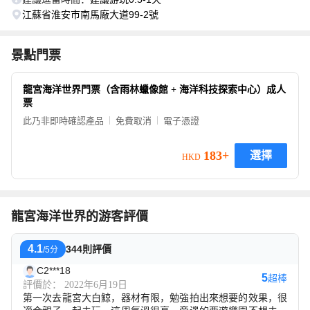
江蘇省淮安市南馬廠大道99-2號
景點門票
龍宮海洋世界門票（含雨林蠟像館 + 海洋科技探索中心）成人
票
此乃非即時確認產品
免費取消
電子憑證
183+
選擇
HKD
龍宮海洋世界的游客評價
4.1
344則評價
/5分
C2***18
5
超棒
評價於： 2022年6月19日
第一次去龍宮大白鯨，器材有限，勉強拍出來想要的效果，很