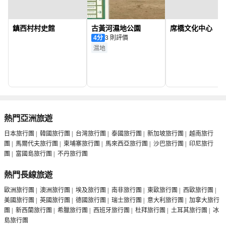
鎮西村村史館
古黃河濕地公園
席橋文化中心
4
分
3 則評價
濕地
熱門亞洲旅遊
日本旅行團
|
韓國旅行團
|
台灣旅行團
|
泰國旅行團
|
新加坡旅行團
|
越南旅行
團
|
馬爾代夫旅行團
|
柬埔寨旅行團
|
馬來西亞旅行團
|
沙巴旅行團
|
印尼旅行
團
|
富國島旅行團
|
不丹旅行團
熱門長線旅遊
歐洲旅行團
|
澳洲旅行團
|
埃及旅行團
|
南非旅行團
|
東歐旅行團
|
西歐旅行團
|
美國旅行團
|
英國旅行團
|
德國旅行團
|
瑞士旅行團
|
意大利旅行團
|
加拿大旅行
團
|
新西蘭旅行團
|
希臘旅行團
|
西班牙旅行團
|
杜拜旅行團
|
土耳其旅行團
|
冰
島旅行團