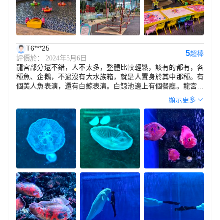
T6***25
5
超棒
評價於： 2024年5月6日
龍宮部分還不錯，人不太多，整體比較輕鬆，該有的都有，各
種魚、企鵝，不過沒有大水族箱，就是人置身於其中那種。有
個美人魚表演，還有白鯨表演。白鯨池邊上有個餐廳。龍宮外
有個兒童遊樂場，有小摩天輪、碰碰車、旋轉木馬、迷你摩天
顯示更多
輪、迷你跳樓機、各種無動力攀爬。。。不用花錢，只要排隊
就行，而且，很快，非常有性價比。