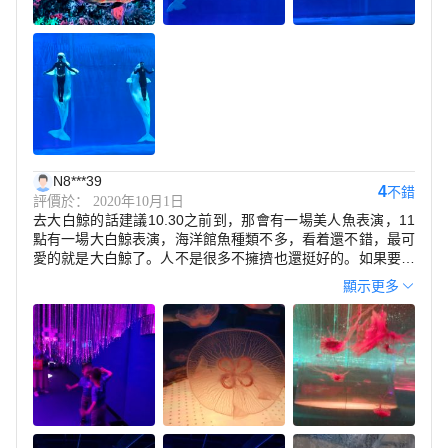
N8***39
4
不錯
評價於： 2020年10月1日
去大白鯨的話建議10.30之前到，那會有一場美人魚表演，11
點有一場大白鯨表演，海洋館魚種類不多，看着還不錯，最可
愛的就是大白鯨了。人不是很多不擁擠也還挺好的。如果要是
去冰雪世界那最好穿褲子別穿裙子了，那裡有租棉服的，比較
顯示更多
長，自己帶棉服應該也可以，租的都是穿過很多次的不幹凈，
孩子挺喜歡在裏面玩的，也不怕冷！不開心的就是停車還收費
景色不錯，值得推薦，