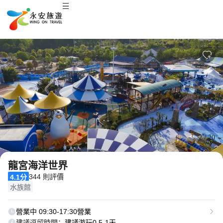
3
/
20
龍宮海洋世界
344 則評價
4.1分
水族館
營業中 09:30-17:30營業
建議逗留時間：
建議游玩0.5-1天