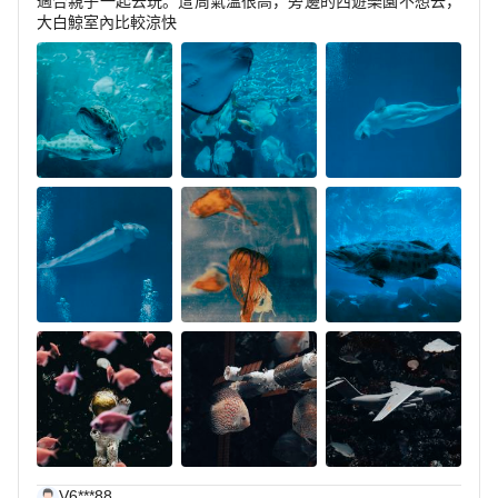
適合親子一起去玩。這周氣溫很高，旁邊的西遊樂園不想去，
大白鯨室內比較涼快
V6***88