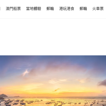
團
澳門船票
當地體驗
郵輪
港玩港食
郵輪
火車票