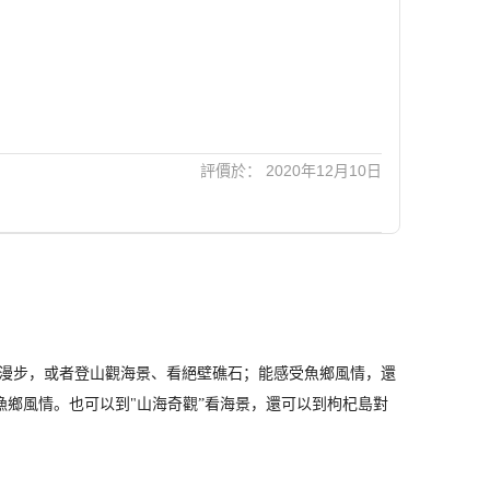
評價於： 2020年12月10日
漫步，或者登山觀海景、看絕壁礁石；能感受魚鄉風情，還
漁鄉風情。也可以到"山海奇觀”看海景，還可以到枸杞島對