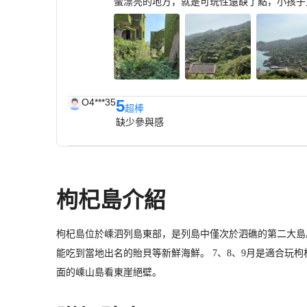
蠻漂亮的地方，就是可玩性還缺了點，小孩子
O4***35
5
超棒
缺少參與感
枸杞島介紹
枸杞島位於嵊泗列島東部，是列島中僅次於泗礁的第二大島
能吃到當地出名的貽貝等新鮮海鮮。 7、8、9月是適合玩
面的嵊山島看東崖絕壁。