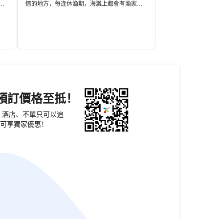
去
情的地方，每逢休漁期，海灘上都會有漁家織
村
補漁網，綠色的漁網加上黃色的沙灘、碧藍的
光
天空，是很好的攝影題材。枸杞沙灘相對於大
寧
王沙灘來說人少、浪大、沙子細膩，是抓螃蟹
撿貝殼的好去處。
機預訂價格至抵！
票、酒店、不單只可以追
可享獨家優惠！