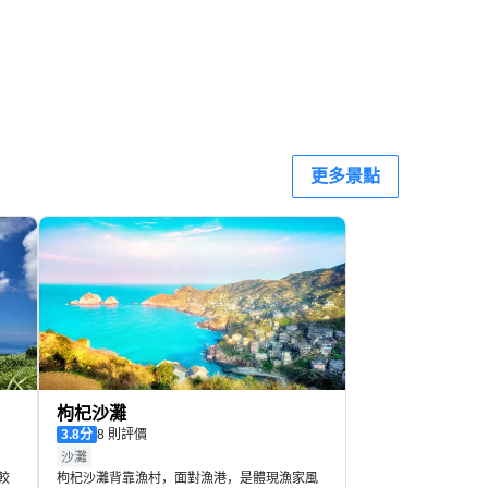
更多景點
枸杞沙灘
3.8
分
8 則評價
沙灘
較
枸杞沙灘背靠漁村，面對漁港，是體現漁家風