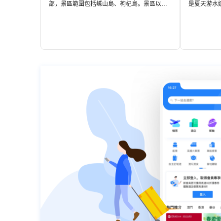
部，景區範圍包括嵊山島、枸杞島。景區以漁
是夏天游水
島風情、懸崖絕壁和漁村民俗為特色。廣闊的
澈，有礁石
嵊山島四周，船艦穿梭於浪尖之中。到了夜
以抓螃蟹、
晚，嵊山漁港的眾多船隻，漁火通明。自然景
村及海邊的
觀與漁島風情融為一體，是嵊山枸杞景區一大
頭，喜歡攝
鮮明特色。