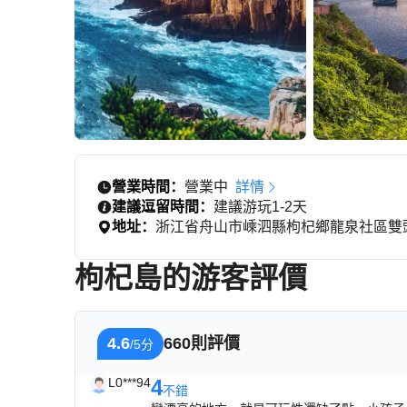
營業時間：
營業中
詳情
建議逗留時間：
建議游玩1-2天
地址：
浙江省舟山市嵊泗縣枸杞鄉龍泉社區雙頭
枸杞島的游客評價
4.6
660則評價
/5分
L0***94
4
不錯