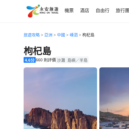
機票
酒店
自由行
旅行
旅遊攻略
>
亞洲
>
中國
>
嵊泗
> 枸杞島
枸杞島
660 則評價
4.6分
沙灘
島嶼／半島