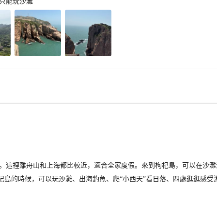
只能玩沙灘
。這裡離舟山和上海都比較近，適合全家度假。來到枸杞島，可以在沙灘
枸杞島的時候，可以玩沙灘、出海釣魚、爬“小西天”看日落、四處逛逛感受