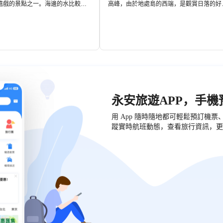
嬉戲的景點之一。海邊的水比較清
高峰，由於地處島的西端，是觀賞日落的好
，如果恰巧碰到退潮，幸運的話可
處。從山腰處遠遠望去，可見小屋聚集的漁
海螺等。藍天碧海，依山而建的漁
在夕陽餘暉的照射下散發著淡粉的顏色，波
漁港，都是捕捉漁鄉風情的好鏡
粼粼的海面上，漁船飄搖，或停泊在港口，
影的遊客也不能錯過。
靜而美麗。
永安旅遊APP，手
用 App 隨時隨地都可輕鬆預訂機
蹤實時航班動態，查看旅行資訊，更