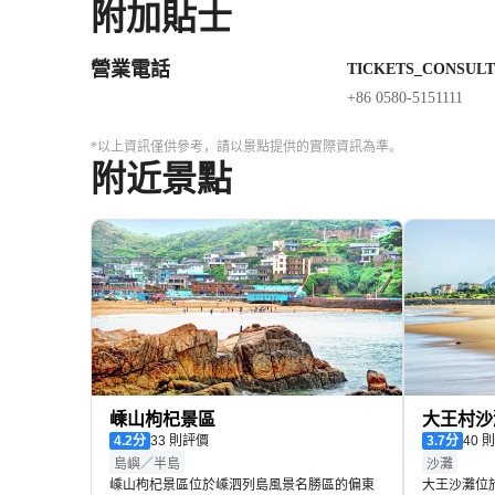
附加貼士
營業電話
TICKETS_CONSULT
+86 0580-5151111
*以上資訊僅供參考，請以景點提供的實際資訊為準。
附近景點
嵊山枸杞景區
大王村沙
4.2
分
33 則評價
3.7
分
40
島嶼／半島
沙灘
嵊山枸杞景區位於嵊泗列島風景名勝區的偏東
大王沙灘位