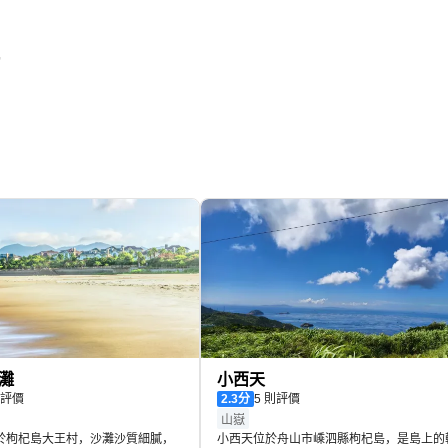
灘
小西天
 則評價
2.3
分
5 則評價
山嶽
於枸杞島大王村，沙灘沙質細膩，
小西天位於舟山市嵊泗縣枸杞島，是島上的