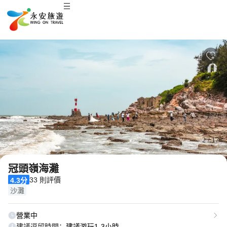
2
/
17
冠頭嶺海灘
33 則評價
4.3分
沙灘
營業中
建議逗留時間：
建議游玩1-3小時