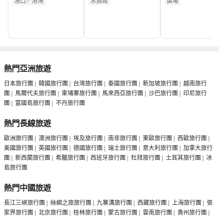
港口／港灣
水族館
廣場
熱門亞洲旅遊
日本旅行團
|
韓國旅行團
|
台灣旅行團
|
泰國旅行團
|
新加坡旅行團
|
越南旅行
團
|
馬爾代夫旅行團
|
柬埔寨旅行團
|
馬來西亞旅行團
|
沙巴旅行團
|
印尼旅行
團
|
富國島旅行團
|
不丹旅行團
熱門長線旅遊
歐洲旅行團
|
澳洲旅行團
|
埃及旅行團
|
南非旅行團
|
東歐旅行團
|
西歐旅行團
|
美國旅行團
|
英國旅行團
|
德國旅行團
|
瑞士旅行團
|
意大利旅行團
|
加拿大旅行
團
|
新西蘭旅行團
|
希臘旅行團
|
西班牙旅行團
|
杜拜旅行團
|
土耳其旅行團
|
冰
島旅行團
熱門中國旅遊
長江三峽旅行團
|
絲綢之旅旅行團
|
九寨溝旅行團
|
西藏旅行團
|
上海旅行團
|
張
家界旅行團
|
北京旅行團
|
桂林旅行團
|
蒙古旅行團
|
雲南旅行團
|
貴州旅行團
|