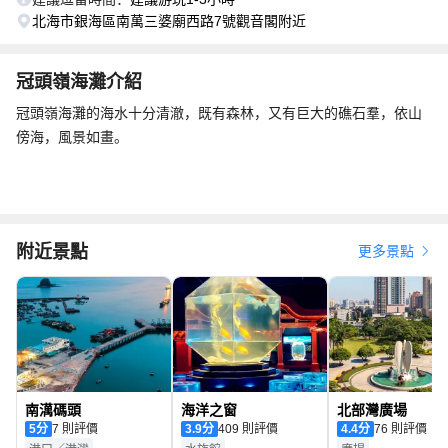
北海市銀海區南萬三婆廟西路7號觀音閣附近
冠頭嶺海灘介紹
冠頭嶺海灘的海水十分清澈，既有森林，又有巨大的礁石羣，依山
傍海，風景如畫。
附近景點
更多景點
南澫碼頭
海洋之窗
北部灣廣場
5
分
7 則評價
3.9
分
409 則評價
4.4
分
76 則評價