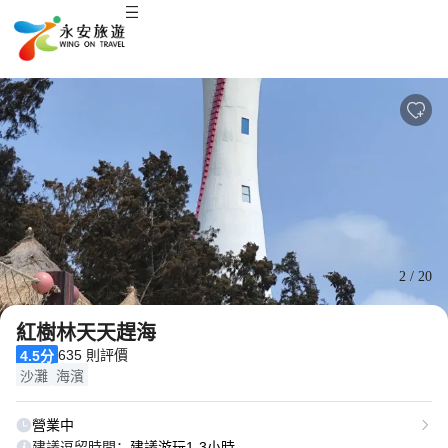
2
/
20
紅樹林天天趕海
635 則評價
4.5分
沙灘
海濱
營業中
建議逗留時間：
建議游玩1-3小時