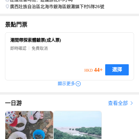
廣西壯族自治區北海市銀海區銀灘鎮下村5隊26號
景點門票
潮間帶探索體驗票(成人票)
即時確認
免費取消
44+
選擇
HKD
顯示更多
一日游
查看全部