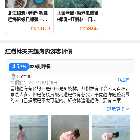
北海銀灘+老街+歡趣
北海老街+僑港風情街
趕海挖螺抓螃蟹一日
+銀灘+紅樹林一日遊
遊【純玩小團 不早
可中英文服務不含門
313+
934+
HKD
HKD
起】
票
紅樹林天天趕海的游客評價
4.5
635則評價
/5分
T5***30
5
超棒
評價於： 2024年8月10日
當地趕海有名的一是66一是紅樹林，紅樹林有平台公司管理，
雖然人多，但是花錢買服務還是很有必要，畢竟趕海經驗為零
的人自己摸索是不太可能的。紅樹林這邊趕海主要有三家，我
們選的是天天趕海，從接待點交押金領工具到實際趕海灘涂有
顯示更多
一段不小的距離，應該在2公里左右（當時我看定位显示我們
所在地是在海里），一路上有紅旗作標緻，凡是穿紅馬甲的人
都是天天趕海的工作人員，都樂於指導和解答，基本上是幾家
人圍着一個趕海的工作人員學習，整個過程很有意思，能挖到
的主要是小扇貝、海蛭別的基本很少見。因為我家小朋友喜歡