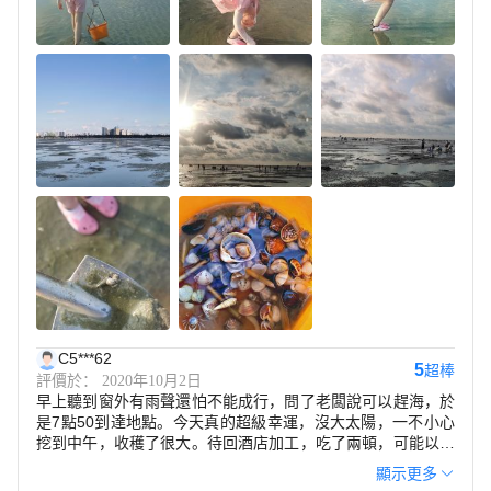
螃蟹，天天趕海的工作人員又帶着我們到了紅樹林灌木區，教
我們挖沙蟹，可以說服務十分用心了，收了錢不認人沒好臉那
種事應該是沒有的。順帶一提，早上趕海灘涂的景色對於我這
樣山裡長大的孩子真的很美，很多小姐姐也不趕海，光拍照出
片就已經很開心了。說一下缺點吧，就是交通實在太擁堵了，
自駕很難找到地方停車，找到了也很難出來，交警的喇叭一直
沒停過，可停車位不夠，外地車、外地人在本地租車、滴滴
等，大家就是一個勁的停在路邊，可能都覺得法不責眾，無非
罰點款，反正那麼多車也不可能都拖走，唉，北海的執法環境
真的太難了
C5***62
5
超棒
評價於： 2020年10月2日
早上聽到窗外有雨聲還怕不能成行，問了老闆說可以趕海，於
是7點50到達地點。今天真的超級幸運，沒大太陽，一不小心
挖到中午，收穫了很大。待回酒店加工，吃了兩頓，可能以後
很長一段時間，我都不想吃貝殼了。景色不錯，有趣好玩，值
顯示更多
得推薦，體驗很好，