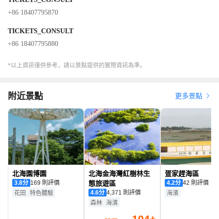
+86 18407795870
TICKETS_CONSULT
+86 18407795880
*以上資訊僅供參考，請以景點提供的實際資訊為準。
附近景點
更多景點
北海園博園
北海金海灣紅樹林生
疍家趕海區
3.8
分
169 則評價
態旅遊區
4.2
分
42 則評價
4.6
分
4,371 則評價
花田
特色體驗
海濱
森林
海濱