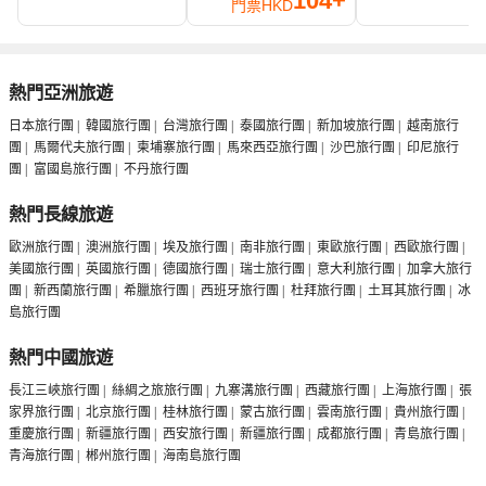
104+
門票
HKD
熱門亞洲旅遊
日本旅行團
|
韓國旅行團
|
台灣旅行團
|
泰國旅行團
|
新加坡旅行團
|
越南旅行
團
|
馬爾代夫旅行團
|
柬埔寨旅行團
|
馬來西亞旅行團
|
沙巴旅行團
|
印尼旅行
團
|
富國島旅行團
|
不丹旅行團
熱門長線旅遊
歐洲旅行團
|
澳洲旅行團
|
埃及旅行團
|
南非旅行團
|
東歐旅行團
|
西歐旅行團
|
美國旅行團
|
英國旅行團
|
德國旅行團
|
瑞士旅行團
|
意大利旅行團
|
加拿大旅行
團
|
新西蘭旅行團
|
希臘旅行團
|
西班牙旅行團
|
杜拜旅行團
|
土耳其旅行團
|
冰
島旅行團
熱門中國旅遊
長江三峽旅行團
|
絲綢之旅旅行團
|
九寨溝旅行團
|
西藏旅行團
|
上海旅行團
|
張
家界旅行團
|
北京旅行團
|
桂林旅行團
|
蒙古旅行團
|
雲南旅行團
|
貴州旅行團
|
重慶旅行團
|
新疆旅行團
|
西安旅行團
|
新疆旅行團
|
成都旅行團
|
青島旅行團
|
青海旅行團
|
郴州旅行團
|
海南島旅行團