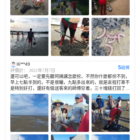
I6***49
5
超棒
評價於： 2021年7月7日
還可以吧，一定要先聽阿姨講怎麼挖，不然你什麼都挖不到，
早上七點半到的，不是很曬，九點多出來的，就是返程打車不
是特別好打，還好有個送客來的師傅空着，三十塊錢打回了酒
店，剛好趕上早餐還沒有收，可以帶小朋友來，