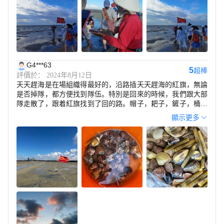
G4***63
5
超棒
評價於： 2024年8月12日
天天趕海是在場組織得最好的，沿路插天天趕海的紅旗，無論
是否掉隊，都方便找到隊伍。特別是回來的時候，我們跟大部
隊走散了，跟着紅旗找到了回的路。帽子，耙子，鏟子，桶，
都配齊，教的方法也很管用，抓到好多蟶子。建議：選擇5：
顯示更多
30之前到達，趕上第一場，曬得最少