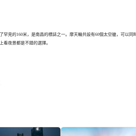
了罕見的160米，是南昌的標誌之一。摩天輪共設有60個太空艙，可以
上看夜景都是不錯的選擇。