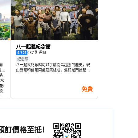
八一起義紀念館
4.7
分
637 則評價
紀念館
而
八一起義紀念館可以了解南昌起義的歷史，現
地
由新館和舊館兩處建築組成，舊館是南昌起義
過
子
指揮部舊址，新館是近年擴建的陳列大樓。館
秋水
閣
內陳列的展品從當年起義用的刀槍彈藥到衣
的必
還
白
物、望遠鏡等，展館內有不少多媒體模型，蠟
免费
很
一
霞與
像和雕塑在聲光的配合下格外逼真。八一起義
走
，
紀念館周邊是一片比較繁華的商業區，參觀完
人
雕
畢可以在周邊的餐館用餐。
上
勃
東
三
全
充裕
壁
雖
不
但
面
中
好
機預訂價格至抵！