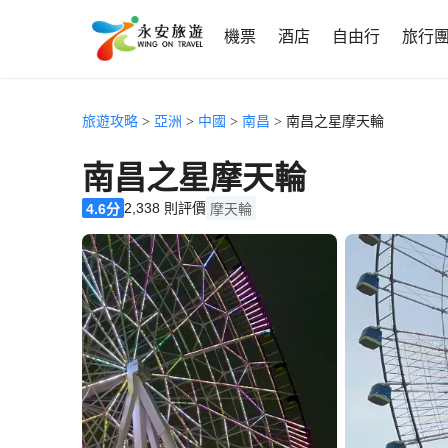
機票
酒店
自由行
旅行
旅遊攻略
>
亞洲
>
中國
>
南昌
> 南昌之星摩天輪
南昌之星摩天輪
2,338 則評價
4.6分
摩天輪