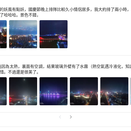
的妖風有點妖，國慶節晚上排隊比較久小情侶居多，我大約排了兩小時，（我
了哈哈哈。景色不錯，
過因為太熱，裏面有空調，結果玻璃外壁有了水霧（熱空氣遇冷液化，知
惜。不過還是很美了。