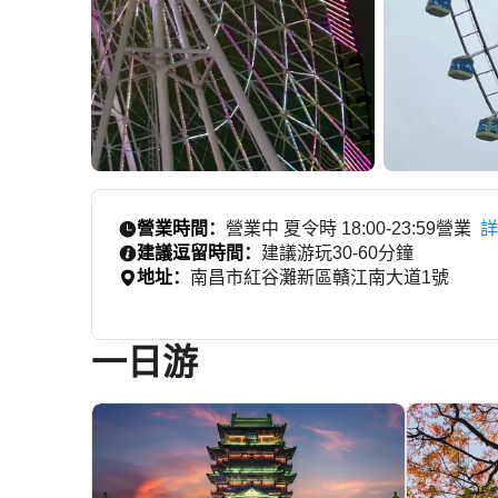
營業時間：
營業中 夏令時 18:00-23:59營業
詳
建議逗留時間：
建議游玩30-60分鐘
地址：
南昌市紅谷灘新區贛江南大道1號
一日游