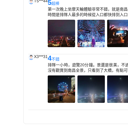
T5***44
5
超棒
第一次晚上坐摩天輪體驗非常不錯，就是南昌
時間是排隊人最多的時候從入口都快排到入口
X3***31
4
不錯
排隊一小時，遊覽20分鐘。景還是很美，不
沒有觀賞到南昌全景，只看到了大橋，有點可