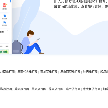
用 App 隨時隨地都可輕鬆預訂機
蹤實時航班動態，查看旅行資訊，更
11
門票
HKD
越南旅行團
|
馬爾代夫旅行團
|
柬埔寨旅行團
|
馬來西亞旅行團
|
沙巴旅行團
|
印尼
西歐旅行團
|
美國旅行團
|
英國旅行團
|
德國旅行團
|
瑞士旅行團
|
意大利旅行團
|
加