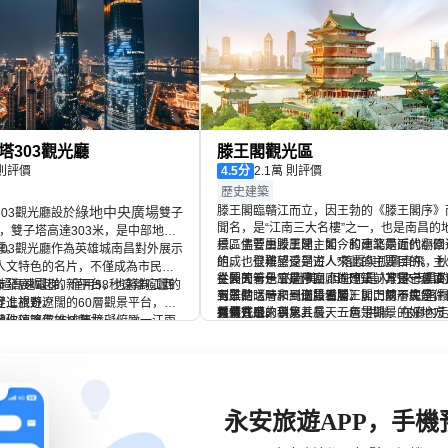
塔303觀光廳
滕王閣觀光區
693 則評價
4.5
分
2.1萬 則評價
歷史建築
綠地中央廣場
滕王閣臨贛江而立，因王勃的《滕王閣序》
03觀光廳設於
雙子
聞名，是“江南三大名樓”之一，也是南昌的
層，雙子塔高達303米，是中部地區
標。儘管屢毀屢建，如今的建築是近代翻修
景區主要由滕王閣主閣，和南北兩面的小園
標。
303觀光廳作為英雄城南昌對外展示
的，也很難感受到古人“落霞與孤鶩齊飛，
組成，登樓望遠是遊人來此的主要目的。主
人文特色的名片，不僅成為市民、
共長天一色”的壯美，但它仍是人們來南昌
從外面看是三層帶回廊的建築，其實它裏面
主閣的第一層是序廳，進門正前方是一尊漢
市發展崛起的新平台，也將為江西
音超高速電梯，僅用58秒遠離喧囂的
到景點之一。到南昌看滕王閣，總不失是件
有三個暗層和一個設備層，加上兩層底座，
玉雕的《時來風送滕王閣》，門前一塊“落
促進旅遊。
登上視野遼闊的60層觀景平台，全
有儀式感的事兒。
共有九層。
孤鶩齊飛，秋水共長天一色”拱聯。在廳內
繼續往上來到第五層，五層是觀景的好地方
帶你領略英雄城魅力。
玻璃讓你360°無障礙俯瞰一江兩
走，能看到許多名家手筆的匾額和楹聯，讓
整個滕王閣的精華就在這裏。中廳牆上銅板
昌城市風光，在欣賞美景的同時感
感到滕王閣不凡的地位。二層是暗層，牆壁
刻的《滕王閣序》是蘇軾的手筆，旁邊是王
由此再上一層是一個仿古戲台，檐下懸着蘇
文化底蘊。
03觀光廳內含嘉州李·高空景觀食
是先秦到明末江西80多位傑出人物的畫像；
拿着酒杯的塑像，而東廳中央則是滕王閣的
坡手書的“滕王閣”金匾。從主閣下來，時間
子塔文創雪糕、雲端小酒館、南昌
層北耳廳有一個茶座；四層和二層相似，牆
景模型。漫步迴廊，眺望贛江蒼茫的江水，
可以去到南園和北園逛逛，仿古的園林環境
81+
店、雲端慢郵局、雲端許願球，多
上是反映江西山川風貌的壁畫。
然對岸早已是高樓林立，不復當年的景緻，
錯。如果你想節約錢，可以不進景區，在外
門票
HKD
給您加倍雲端快樂。
遙想當年文人雅士在此吟詩作對的場景，心
也能看到滕王閣全景，衹是拍照角度沒那麼
永安旅遊APP，手
總有些感慨。
了。