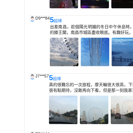
D9***84
5
超棒
出差南昌，趁個陽光明媚的冬日中午休息時
的滕王閣，南昌市城區盡收眼底。有趣好玩，
J7***57
5
超棒
真的很難忘的一次旅程，摩天輪很大很高，下
張有點期待，沒敢再向下看，但是那一刻我甚