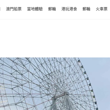
團
澳門船票
當地體驗
郵輪
港玩港食
郵輪
火車票