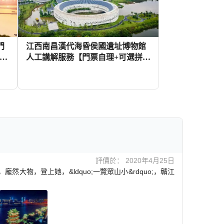
門
江西南昌漢代海昏侯國遺址博物館
導遊
人工講解服務【門票自理+可選拼
團/獨立團+優質導遊講解】
3+
113+
HKD
評價於： 2020年4月25日
龐然大物，登上她，&ldquo;一覽眾山小&rdquo;，贛江