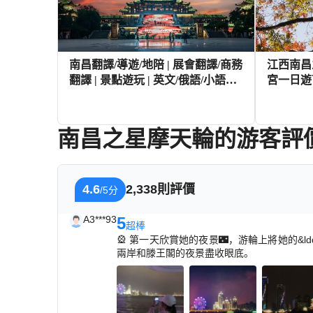
南昌翻譯/導遊/地陪 | 展會翻譯/商務
江西南昌
翻譯 | 景點遊玩 | 英文/俄語/小語種 |
宮一日遊
歡迎查詢
南昌之星摩天輪的游客評
1,187+
HKD
4.6
2,338則評價
/5分
A3***93
5
超棒
🎡 第一天欣賞她的夜景🌃，游輪上將她的&ld
兩岸和滕王閣的夜景盡收眼底。