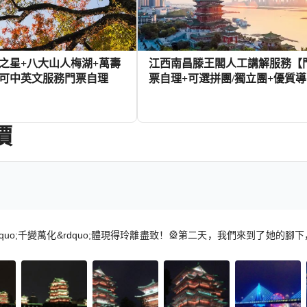
之星+八大山人梅湖+萬壽
江西南昌滕王閣人工講解服務【
可中英文服務門票自理
票自理+可選拼團/獨立團+優質
講解】
價
934+
11
HKD
HKD
quo;千變萬化&rdquo;體現得玲離盡致！🎡第二天，我們來到了她的腳下，