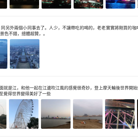
，同另外兩個小同事去了。人少，不讓帶吃的喝的，老老實實將剛買的咖
景色不錯，總體超贊，。
面就是江，和他一起在江邊吹江風的感覺很奇妙，登上摩天輪後世界開始
至覺得世界變得美好了一些