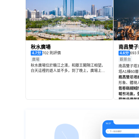
秋水廣場
南昌雙子
4.7
分
702 則評價
4.6
分
廣場
觀景台
秋水廣場位於贛江之濱，和滕王閣隔江相望。
南昌雙子塔3
白天這裡的遊人並不多，到了晚上，廣場上閃
塔A1棟60
爍的霓虹、散步的情侶、嬉鬧的孩子讓這裡多
較高雙塔地
南昌雙子塔
了幾分溫馨和浪漫。音樂噴泉一般每天晚上有
形象、體現
兩場，每場大概25分鐘，水柱能達到100多
遊客觀賞城
每秒6M靜
米，很是壯觀。廣場旁邊還有一條台灣小吃街
吸引人氣、
城市地表，
和一個遊樂場，在這裡一邊欣賞音樂噴泉，一
程雙語講解
廳內全景落地
邊看對岸滕王閣美景，可以說是南昌休閒生活
岸，盡賞南
中濃墨重彩的一筆。
受江西悠久
南昌雙子塔3
尚空間、雙
禮物紀念品
重遊玩體驗