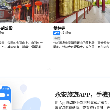
-胡公殿
雙林寺
則評價
4
分
5 則評價
寺廟
與景山公園的金蓮山上。山腳有一
位於義烏佛堂鎮雲黃山的雙林寺由高僧傅大
石門。其兩側有二對聯：“雲覆凈壇
開創。雙林寺以規模大，高僧輩出而在國內
香凝古殿深入梧則深”，“樂國慈悲多
出名，早在唐、宋時期，就有日本僧人慕名
勤勞不成憂”，是為紀念北宋名臣胡
來。元朝以後，來雙林寺的日本僧人就更多
了。雙林寺大雄寶殿在黃山麓，莊嚴的殿堂
生動的佛像，恢宏的建築，都令人感到十分
觀。大雄寶殿身後雲黃山頂的捨利塔更是風
獨特。
永安旅遊APP，手
用 App 隨時隨地都可輕鬆預訂機
蹤實時航班動態，查看旅行資訊，更