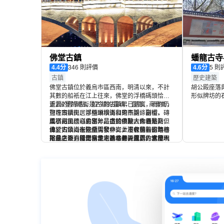
佛堂古鎮
蟠龍古寺
4.4
分
346 則評價
4.6
分
5 
古鎮
歷史建築
佛堂古鎮位於義烏市區西南，明清以來，不計
胡公殿座落
其數的船衹在江上往來，佛堂的浮橋碼頭恰是
形似牌坊的
重要的停靠點。如今的古鎮早已落寞，而你仍
近2公里的老街是古鎮的靈魂，直街、商會街、
行善為凈，
可在古鎮民居那些琳琅滿目的牛腿、窗欞、磚
鹽埠頭橫街、浮橋頭橫街和東西兩條副街，組
至寶，世間
雕石刻上一窺它當年昌盛的痕跡。作為景點，
成了古鎮核心的部分。由於佛堂古來便是商
吳棋記民居（吳宅）是古鎮中較大的看點，但
則而建。
佛堂古鎮尚在陸續開發中，並不收費，街頭巷
埠，如今沿街依然店家林立，還保留着當年樓
由於古鎮尚未完全開發，街上沒有明顯的路標
尾幾乎沒有什麼商業意味，巷弄深處的當地人
下是店面，樓上為住宅的格局，舊舊的木排
指示，不過問問當地人基本都能找到。這座明
除此之外，當你信步走進巷弄深處，你會發現
淳樸的生活，更是別處難得一見的景象。
門、矮櫃枱隨處可見，瑞泰祥等老商號，更是
清風格的兩進老宅，將徽派建築的大氣和浙江
更多精美的老建築就藏在不經意的轉角，拍出
給人一種時光倒流的錯覺。老街上的新華劇院
雕刻的精細結合得恰到好處，雕刻內容包括戲
的照片頗有韻味。在老街的紅糖文化藝術館，
到現在仍是佛堂鮮明的文化標記，劇院內擺放
曲人物、漁樵耕讀、亭台樓閣等多種花樣，連
還能看到古法制作佛堂紅糖的雕塑展示，非常
着上世紀八十年代常見的四方桌椅，時常會有
牆角的排水口邊都裝飾着精美的石雕。吳宅的
生動。看完建築走到河邊，古樸的清代的古橋
本地戲曲表演。若是遇上，不妨與從附近村子
主人傾其一生建造了這間大宅，卻經歷了抗
隨即引入眼簾。岸邊的石頭上刻着古碼頭的名
趕來看戲的村民一起，欣賞一陣。
戰、土改等種種坎坷，卻沒能在此住上一天，
字，牆邊的雕塑記錄著當年此處“雞毛換糖”的繁
遊人置身其中時，難免感慨唏噓。另一座值得
華。
一看的老宅是位於後秧田水塘北岸的槐蔭堂
（利記八面廳），兩側八對徽派馬頭牆非常氣
派，八幢房子既單獨的又是相連的·，造型別