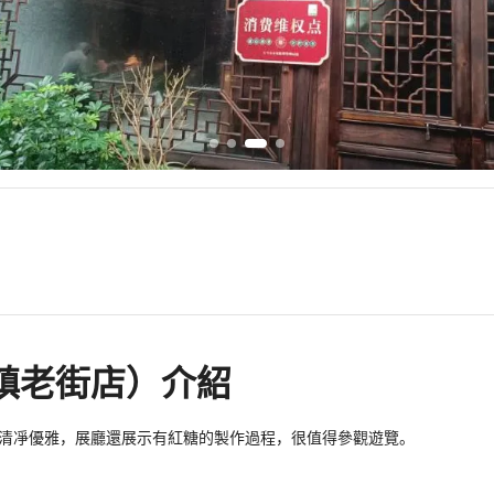
鎮老街店）介紹
清凈優雅，展廳還展示有紅糖的製作過程，很值得參觀遊覽。