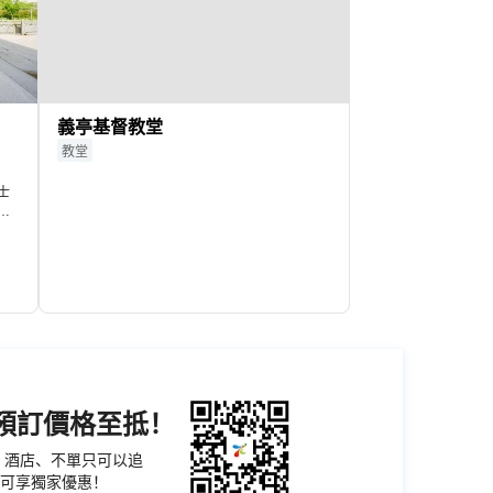
義亭基督教堂
教堂
士
外
而
，
壯
格
機預訂價格至抵！
票、酒店、不單只可以追
可享獨家優惠！