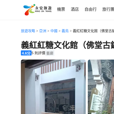
機票
酒店
自由行
旅行
旅遊攻略
>
亞洲
>
中國
>
義烏
> 義紅紅糖文化館（佛堂古
義紅紅糖文化館（佛堂古
5 則評價
4.6分
藝廊