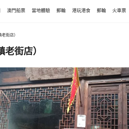
團
澳門船票
當地體驗
郵輪
港玩港食
郵輪
火車票
鎮老街店）
鎮老街店）