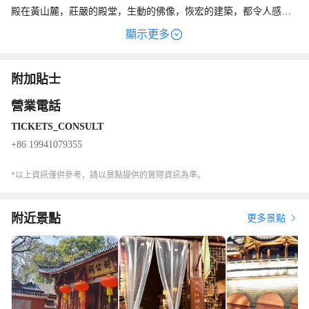
殿在黃山麓，莊嚴的殿堂，生動的佛像，恢宏的建築，都令人感到
十分壯觀。大雄寶殿身後雲黃山頂的捨利塔更是風格獨特。
顯示更多
附加貼士
營業電話
TICKETS_CONSULT
+86 19941079355
*以上資訊僅供參考，請以景點提供的實際資訊為準。
附近景點
更多景點