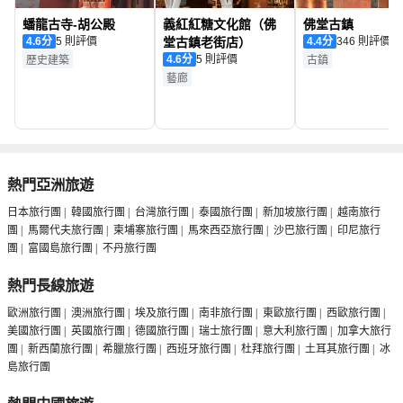
蟠龍古寺-胡公殿
義紅紅糖文化館（佛
佛堂古鎮
4.6
分
5 則評價
堂古鎮老街店）
4.4
分
346 則評價
4.6
分
5 則評價
歷史建築
古鎮
藝廊
熱門亞洲旅遊
日本旅行團
|
韓國旅行團
|
台灣旅行團
|
泰國旅行團
|
新加坡旅行團
|
越南旅行
團
|
馬爾代夫旅行團
|
柬埔寨旅行團
|
馬來西亞旅行團
|
沙巴旅行團
|
印尼旅行
團
|
富國島旅行團
|
不丹旅行團
熱門長線旅遊
歐洲旅行團
|
澳洲旅行團
|
埃及旅行團
|
南非旅行團
|
東歐旅行團
|
西歐旅行團
|
美國旅行團
|
英國旅行團
|
德國旅行團
|
瑞士旅行團
|
意大利旅行團
|
加拿大旅行
團
|
新西蘭旅行團
|
希臘旅行團
|
西班牙旅行團
|
杜拜旅行團
|
土耳其旅行團
|
冰
島旅行團