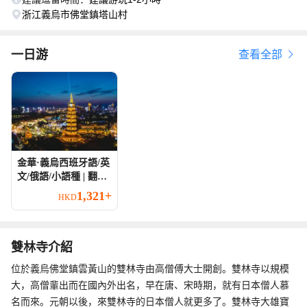
浙江義烏市佛堂鎮塔山村
一日游
查看全部
金華·義烏西班牙語/英
文/俄語/小語種 | 翻譯/
導遊/地陪 | 展會翻譯/
1,321+
HKD
商務翻譯 | 景點遊玩 |
歡迎查詢
雙林寺介紹
位於義烏佛堂鎮雲黃山的雙林寺由高僧傅大士開創。雙林寺以規模
大，高僧輩出而在國內外出名，早在唐、宋時期，就有日本僧人慕
名而來。元朝以後，來雙林寺的日本僧人就更多了。雙林寺大雄寶