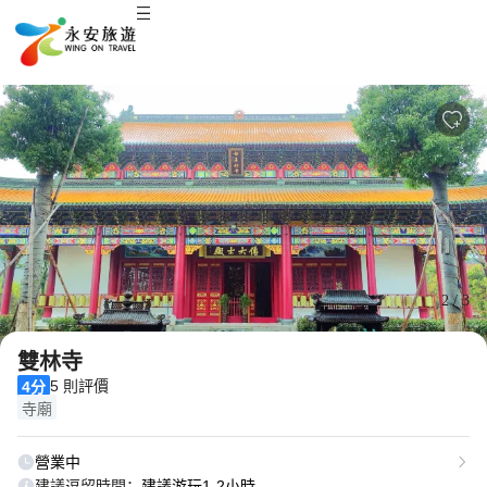
2
/
3
雙林寺
5 則評價
4分
寺廟
營業中
建議逗留時間：
建議游玩1-2小時