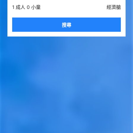
1 成人 0 小童
經濟艙
搜尋