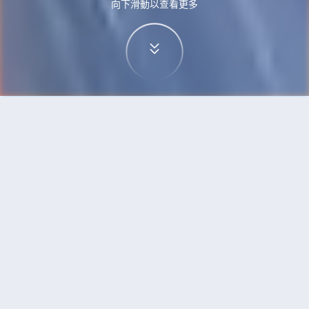
向下滑動以查看更多
首頁
機票
泗水到雅加達的機票
搜尋由泗水飛往雅加達的廉價航班，單程票價低至
HKD401
單程
來回
SUB
CGK
HKD401
1h30min
17:00
18:30
直飛
搜尋