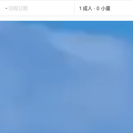
-
回程日期
1 成人 · 0 小童