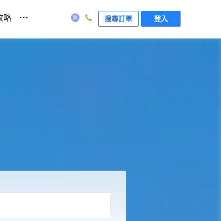
...
攻略
搜尋訂單
登入