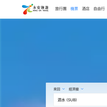
旅行團
機票
酒店
自由行
來回
經濟艙